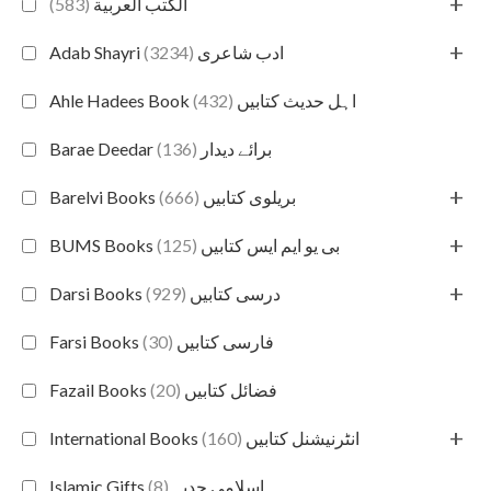
+
(583)
الكتب العربية
+
(3234)
Adab Shayri ادب شاعری
(432)
Ahle Hadees Book اہل حدیث کتابیں
(136)
Barae Deedar برائے دیدار
+
(666)
Barelvi Books بریلوی کتابیں
+
(125)
BUMS Books بی یو ایم ایس کتابیں
+
(929)
Darsi Books درسی کتابیں
(30)
Farsi Books فارسی کتابیں
(20)
Fazail Books فضائل کتابیں
+
(160)
International Books انٹرنیشنل کتابیں
(8)
Islamic Gifts اسلامی حدیہ