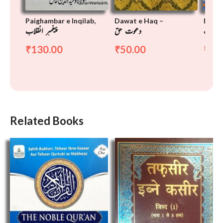
Paighambar e Inqilab,
Dawat e Haq –
Bagh 
غ جنت
دعوت حق
پیغمبر انقلاب
130.00
50.00
25
₹
₹
₹
Related Books