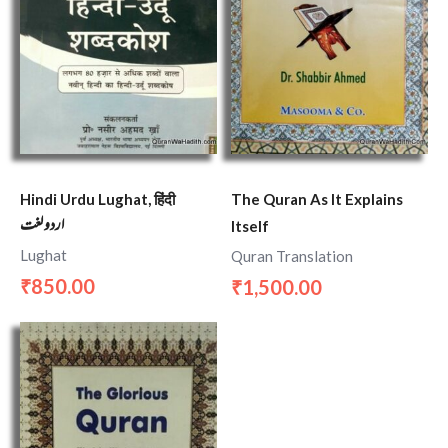
Hindi Urdu Lughat, हिंदी
The Quran As It Explains
اردو لغت
Itself
Lughat
Quran Translation
850.00
1,500.00
₹
₹