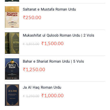
Saltanat e Mustafa Roman Urdu
250.00
₹
O
C
Mukashifat ul Quloob Roman Urdu | 2 Vols
r
u
1,500.00
₹
i
r
1,855.00
₹
g
r
i
e
n
n
Bahar e Shariat Roman Urdu | 5 Vols
a
t
1,250.00
₹
l
p
p
r
r
i
i
c
O
C
Ja Al Haq Roman Urdu
c
e
r
u
1,000.00
e
i
₹
i
r
1,250.00
₹
w
s
g
r
a
:
i
e