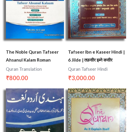
The Noble Quran Tafseer
Tafseer Ibn e Kaseer Hindi |
Ahsanul Kalam Roman
6 Jilde | तफ़सीर इब्ने कसीर
Quran Translation
Quran Tafseer Hindi
800.00
3,000.00
₹
₹