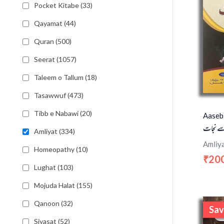
Pocket Kitabe (33)
Qayamat (44)
Quran (500)
Seerat (1057)
Taleem o Tallum (18)
Tasawwuf (473)
Tibb e Nabawi (20)
Aaseb
سے نجات
Amliyat (334)
Amliy
Homeopathy (10)
20
₹
Lughat (103)
Mojuda Halat (155)
Qanoon (32)
Sav
S
Siyasat (52)