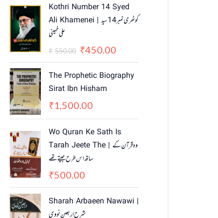
O
C
Kothri Number 14 Syed
r
u
Ali Khamenei | کوٹھری نمبر 14 سید
i
r
علی خمینی
g
r
i
e
450.00
₹
550.00
₹
n
n
a
t
The Prophetic Biography
l
p
Sirat Ibn Hisham
p
r
1,500.00
₹
r
i
i
c
c
e
Wo Quran Ke Sath Is
e
i
Tarah Jeete The | وہ قرآن کے
w
s
ساتھ اس طرح جیتے تھے
a
:
500.00
₹
s
₹
:
4
₹
5
Sharah Arbaeen Nawawi |
5
0
شرح اربعین نووی