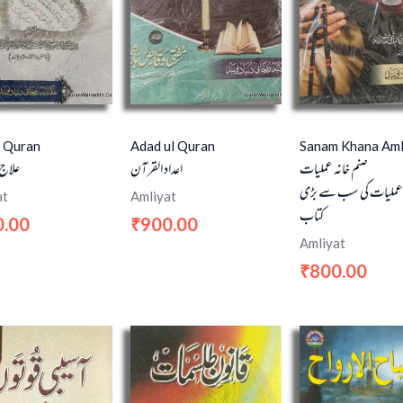
il Quran
Adad ul Quran
Sanam Khana Aml
صنم خانہ عملیات
اعداد القرآن
علاج 
 عملیات کی سب سے بڑی
at
Amliyat
کتاب
0.00
900.00
₹
Amliyat
800.00
₹