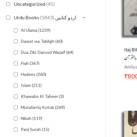
Uncategorized
(45)
−
(5843)
Urdu Books اردو کتابیں
Al Ulama (1239)
Dawat wa Tabligh (60)
Ilaj B
Dua Zikr Darood Wazaif (64)
بالقرآن
Fiqh (367)
Amliy
Hadees (260)
80
₹
Islam (211)
Khawabo Ki Tabeer (3)
Mutafarriq Kutub (269)
Nikah (119)
Panj Surah (15)