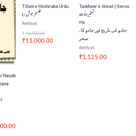
0.00.
₹6,000.00.
₹12,500.00.
₹11,000.00.
Tilism e Hoshruba Urdu
Taskheer e Jinnat | Xerox
تسخیر جنات
طلسم ہوش ربا
جادو
Amliyat
, جادو کی تاریخ اور جادو کا
12,500.00
₹
سحر
11,000.00
₹
Amliyat
1,125.00
₹
 o Nayab
zana
نا
000.00