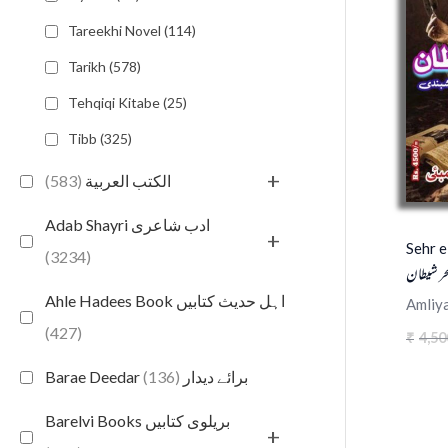
Tareekhi Novel (114)
Tarikh (578)
Tehqiqi Kitabe (25)
Tibb (325)
+
(583)
الكتب العربية
Adab Shayri ادب شاعری
+
Sehr e
(3234)
ر شیطان
Ahle Hadees Book اہل حدیث کتابیں
Amliy
(427)
4,50
₹
(136)
Barae Deedar برائے دیدار
Barelvi Books بریلوی کتابیں
+