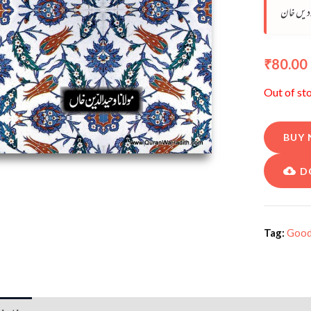
ددیں خان
80.00
₹
Out of st
BUY
D
Tag:
Goo