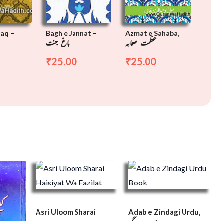
aq –
Bagh e Jannat –
Azmat e Sahaba,
Azma
قرآن
عظمت صحابہ
باغ جنت
25.00
25.00
50
₹
₹
₹
Asri Uloom Sharai
Adab e Zindagi Urdu,