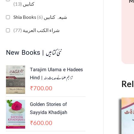
M
(13)
کتابیں
(6)
Shia Books شیعہ کتابیں
(77)
شراء الكتب العربية
New Books | نئی کتابیں
Tarajim Ulama e Hadees
Hind | تراجم علمائے حديث ہند
Re
700.00
₹
Golden Stories of
Sayyida Khadijah
600.00
₹