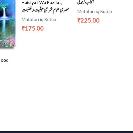
آداب زندگی
Haisiyat Wa Fazilat,
عصری علوم شرعی حیثیت و فضیلت
Mutafarriq Kutub
Mutafarriq Kutub
225.00
₹
175.00
₹
jood
b