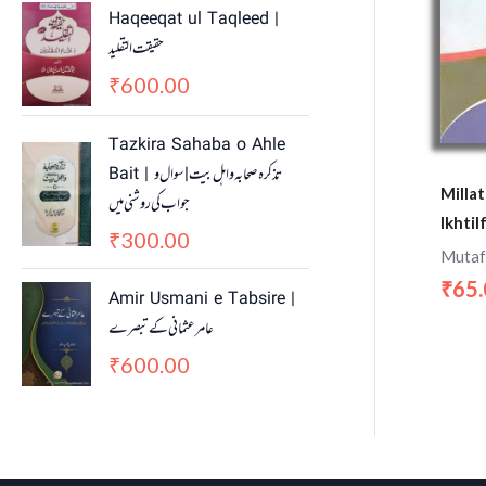
Haqeeqat ul Taqleed |
حقیقت التقلید
600.00
₹
Tazkira Sahaba o Ahle
Bait | تذکرہ صحابہ واہل بیت | سوال و
Millat
جواب کی روشنی میں
Ikhtil
300.00
₹
Mutaf
65
₹
Amir Usmani e Tabsire |
عامر عثمانی کے تبصرے
600.00
₹