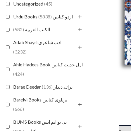
Uncategorized
(45)
+
(5838)
Urdu Books اردو کتابیں
+
(582)
الكتب العربية
Adab Shayri ادب شاعری
+
(3232)
Ahle Hadees Book اہل حدیث کتابیں
(424)
(136)
Barae Deedar برائے دیدار
Barelvi Books بریلوی کتابیں
+
(666)
BUMS Books بی یو ایم ایس
+