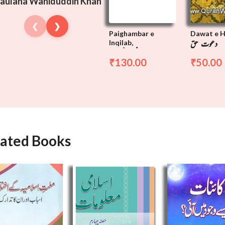
aulana Wahiduddin Khan
❮
❯
Paighambar e
Dawat e H
دعوت حق
Inqilab,
پیغمبر انقلاب
130.00
50.00
₹
₹
lated Books