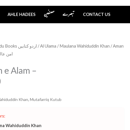
تبصرے
مصنفین
AHLE HADEES
CONTACT US
Urdu Books اردو کتابیں
/
Al Ulama
/
Maulana Wahiduddin Khan
/ Aman
lam – امن عالم
 e Alam –
ا
ahiduddin Khan
,
Mutafarriq Kutub
rs:
na Wahiduddin Khan