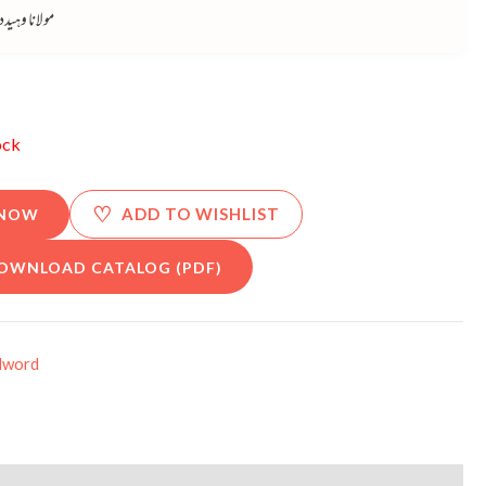
مولانا وہید
ock
♡
ADD TO WISHLIST
 NOW
OWNLOAD CATALOG (PDF)
dword