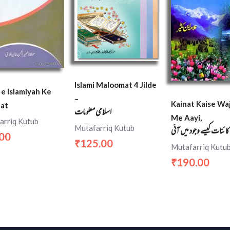
Islami Maloomat 4 Jilde
 e Islamiyah Ke
–
Kainat Kaise Wa
fat
اسلامی معلومات
Me Aayi,
arriq Kutub
Mutafarriq Kutub
کائنات کیسے وجود میں آئی
.00
125.00
₹
Mutafarriq Kutu
190.00
₹