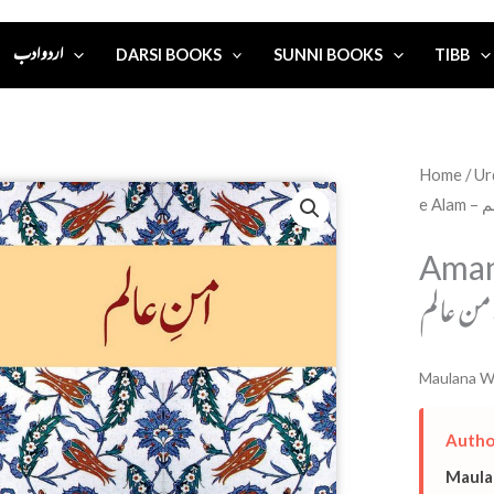
اردو ادب
DARSI BOOKS
SUNNI BOOKS
TIBB
Home
/
e A
Aman
من عالم
Maulana W
Autho
Maula