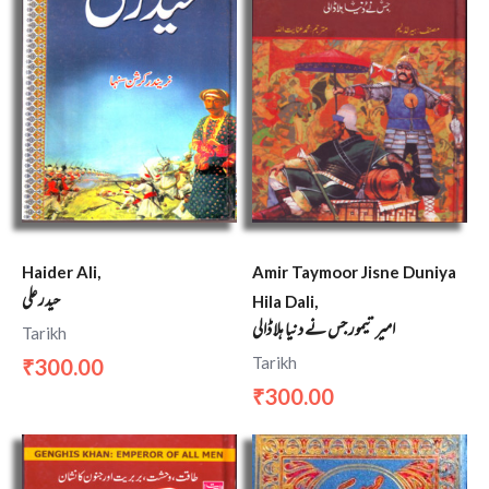
Haider Ali,
Amir Taymoor Jisne Duniya
حیدر علی
Hila Dali,
امیر تیمور جس نے دنیا ہلا ڈالی
Tarikh
Tarikh
300.00
₹
300.00
₹