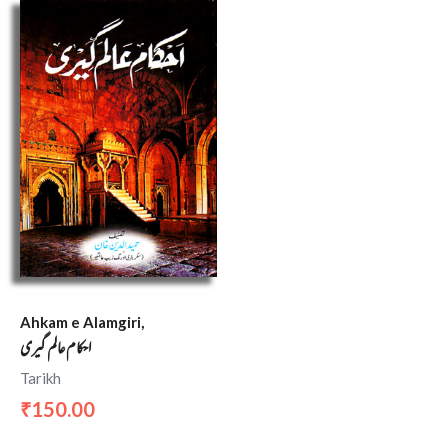
Ahkam e Alamgiri,
احکام عالم گیری
Tarikh
150.00
₹