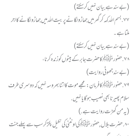
( بے سند ہے بیان نہیں کر سکتے)
٧٧. بسم اللہ کہہ کر گھر میں جھاڑو لگانے پر بیت اللہ میں جھاڑو لگانے کا اجر
ملتا ہے ۔
(بے سند ہے بیان نہیں کر سکتے)
٧٨. حضور ﷺ کا حضرت جابر کے بیٹوں کو زندہ کرنا،
(بے سند جھوٹی روایت)
٧٩. حضورﷺکا فرمان: مجھے موت کا اتنا بھروسہ نہیں کہ دوسری طرف
سلام پھیرنا بھی نصیب ہوگا یا نہیں.
(یہ من گھڑت روایت ہے.)
٨٠. حضرت بلال, حضورﷺ کی اونٹنی کی نکیل پکڑ کر سب سے پہلے جنت