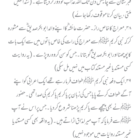
قبرستان سے چالیس دن تک اللہ عذاب کو دور کر دیتا ہے۔ (سَنَداً نہیں
ملتی، بیان کرنا موقوف رکھا جائے)
٣٨. معراج کا خاص راز۔ حضرت عائشہ ؓ کا اپنے والد ابو بکر صدیق ؓ سے مشورہ
کر کہ نبی کریم ﷺ سے معراج کی رات کی خاص باتوں میں سے ایک بات
کا پوچھنا اور ابو بکر صدیق ؓ کو بتانا۔ جس کو سن کر وہ رو پڑے۔ (یہ روایت
کسی مستند یا غیر مستند کتاب میں نہیں مل سکی)
٣٩. ایک دفعہ نبی کریم ﷺ طواف فرما رہے تھے ایک اعرابی کو اپنے
آگے طواف کرتے پایا جس کی زبان پر یا کریم یا کریم کی صدا تھی۔ حضور
ﷺ نے بھی پیچھے سے یا کریم پڑھنا شروع کر دیا۔ جس پر اس نے آپ
ﷺ سے فرمایا کہ آپ میرا مذاق اڑاتے ہیں۔ (یہ واقعہ بھی کسی مستند یا
غیر مستند روایات میں موجود نہیں)