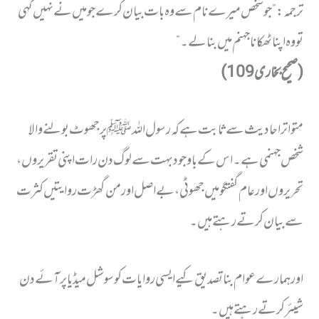
ترجمہ:”جو شخص میرے نام سے وہ بات بیان کرے جو میں نے نہیں کہی
تو وہ اپنا ٹھکانا جہنم میں بنا لے۔ “
( صحیح بخاری 109)
متواتر احادیث سے ثابت ہے کہ رسول اللہ ﷺ پر جھوٹ بولنے والا
شخص جہنمی ہے۔ اس کے باوجود بہت سے لوگ دن رات اپنی تقریروں،
تحریروں اور عام گفتگو میں جھوٹی، بے اصل اور من گھڑت روایتیں کثرت
سے بیان کرتے رہتے ہیں۔
اور ہمارے عوام بنا تصدیق کیے ایسی روایات کو سوشل میڈیا پر آئے دن
شیئر کرتے رہتے ہیں۔