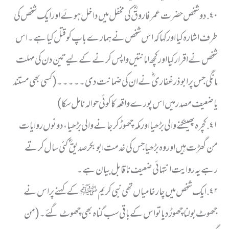
٤٠. دو شخص حضرت عمر فاروقؓ کی مخفل میں داخل ہوئے اور ایک شخص کی
طرف اشارہ کیا اور کہا کہ اس شخص نے ہمارے باپ کو قتل کیا ہے۔ اس
شخص نے اقرار کیا اور کچھ امانتیں واپس کرنے کے لیے تین دن کی مہلت
مانگی جس پر ابوذر غفاری ؓ نے ان کی ضمانت دی۔۔۔۔۔ (کسی بھی مستند
یا ضعیف مصدر میں اس پورے واقعہ کا کوئی حوالہ نا مل سکا)
٤١. کچرہ پھینکنے والی بڑھیا اور مکہ چھوڑ کر جانے والی بڑھیا، دونوں روایات
من گھڑت ہیں اور وہ بڑھیا جس کی خدمت ابو بکر صدیق ؓ کئی سال کرتے
رہے یہ روایت انتہائی ضعیف نا قابل بیان ہے۔
٤٢. ایک شخص میں چار خامیاں تھی نبی کریم ﷺ کے کہنے پر اس نے
جھوٹ بولنا چھوڑ دیا تو اس کے باقی سب گناہ بھی چھوٹ گئے۔ (من