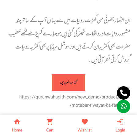
ان بیشمار جھوٹی من گھڑت روایات میں سے یہاں آپ کے ساتھ چند
مشہور روایات اور واقعات شیئر کی گئی ہیں جو ہمارے کم پڑھے لکھے خطیب
حضرات بھی اکثر بیان کرتے ہیں اور سوشل میڈیا پر بھی اکثر یہ روایات
گردش کرتی نظر آتی ہیں۔
کتاب خریدیں
https://quranwahadith.com/new_demo/product/ghair-
motabar-riwayat-ka-fani-jaiza/
Home
Cart
Wishlist
Login
←
Previous Post
Next Post
→