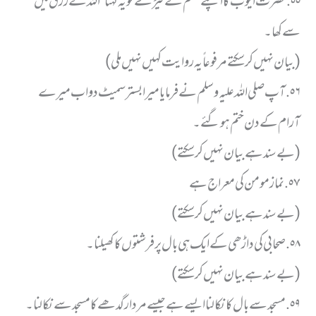
٥٥. حضرت ایوب کا اپنے جسم کے کیڑے کو یہ کہنا ” اللہ کے رزق میں
سے کھا ۔
( بیان نہیں کر سکتے مرفوعاً یہ روایت کہیں نہیں ملی)
٥٦. آپ صلی اللہ علیہ وسلم نے فرمایا میرا بستر سمیٹ دو اب میرے
آرام کے دن ختم ہو گئے۔
( بے سند ہے بیان نہیں کر سکتے)
٥٧. نماز مومن کی معراج ہے
( بے سند ہے بیان نہیں کر سکتے)
٥٨. صحابی کی داڑھی کے ایک ہی بال پر فرشتوں کا کھیلنا ۔
( بے سند ہے بیان نہیں کر سکتے)
٥٩. مسجد سے بال کا نکالنا ایسے ہے جیسے مردار گدھے کا مسجد سے نکالنا ۔