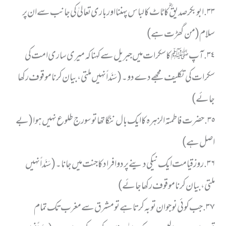
٣٣. ابو بکرصدیق ؓ کا ٹاٹ کا لباس پہننا اور باری تعالیٰ کی جانب سے ان پر
سلام (من گھڑت ہے)
٣٤. آپ ﷺ کا سکرات میں جبریل سے کہنا کہ میری ساری امت کی
سکرات کی تکلیف مجھے دے دو۔ (سَنَداً نہیں ملتی، بیان کرنا موقوف رکھا
جائے)
٣٥. حضرت فاطمتہ الزہرہ کا ایک بال ننگا تھا تو سورج طلوع نہیں ہوا (بے
اصل ہے)
٣٦. روز قیامت ایک نیکی دینے پر دو افراد کا جنت میں جانا۔ (سَنَداً نہیں
ملتی، بیان کرنا موقوف رکھا جائے)
٣٧. جب کوئی نوجوان توبہ کرتا ہے تو مشرق سے مغرب تک تمام