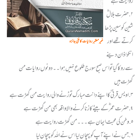
روایت ہے
٢. حضرت بلالؓ
شین کو سین پڑھا
کرتے تھے اور
غیر معتبر روایات کا فنی جائزہ
انکو اذان دینے
سے روکا گیا تو اس صبح سورج طلوع نہیں ہوا۔۔ دونوں روایات من
گھڑت ہیں
٣. اویس قرنی ؒ کا اپنے دانت مبارک توڑنے والی روایت من گھڑت ہے
٤. حضرت عمر ؓ کے بیٹے کا زنا کرنے والا واقعہ بھی من گھڑت ہے
٥. وطن کی محبت ایمان ہے۔۔۔ من گھڑت روایت ہے
٦. جس نے اپنے آپ کو پہچان لیا اس نے اللہ کو پہچان لیا