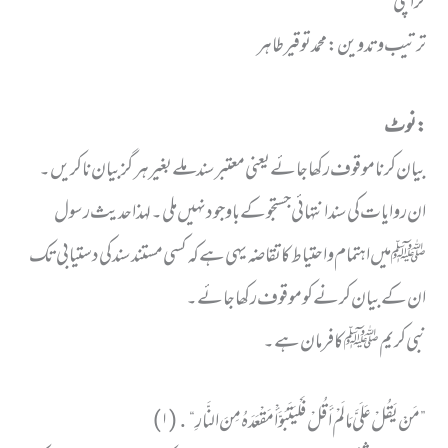
کراچی
ترتیب و تدوین:محمد توقیر طاہر
:نوٹ
بیان کرنا موقوف رکھا جائے یعنی معتبر سند ملے بغیر ہر گز بیان نا کریں۔
ان روایات کی سند انتہائی جستجو کے باوجود نہیں ملی۔ لہذا حدیث رسول
ﷺ میں اہتمام و احتیاط کا تقاضہ یہی ہے کہ کسی مستند سند کی دستیابی تک
ان کے بیان کرنے کو موقوف رکھا جائے۔
نبی کریم ﷺ کا فرمان ہے۔
”مَنْ يَقُلْ عَلَيَّ مَا لَمْ أَقُلْ فَلْيَتَبَوَّأْ مَقْعَدَهُ مِنَ النَّارِ“․(۱)