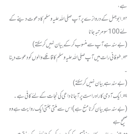
ہے ،
٥٢. ابو جہل کے دروازے پر آپ صلی اللہ علیہ وسلم کا دعوت دینے کے
لئے 100 سو مرتبہ جانا
( بے سند ہے آپ سے منسوب کر کے بیان نہیں کر سکتے)
٥٣. طوفانی رات میں آپ صلی اللہ علیہ وسلم کا قافلے والوں کو دعوت دینا
۔
( بے سند ہے بیان نہیں کر سکتے)
٥٤. ایک آدمی کا راہ راست پر آجانا داعی کی نجات کے لئے کافی ہے ۔
( بے سند ہے بیان کرنا منع ہے) اس سے ملتی جلتی ایک روایت ہے وہ
صحیح ہے