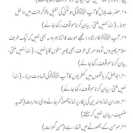
٢٨. حضرت بلال ؓ کا آپ ﷺ کی اونٹنی کی نکیل پکڑ کر جنت میں داخل
ہونا۔ (سَنَداً نہیں ملتی، بیان کرنا موقوف رکھا جائے)
٢٩. آپ ﷺ کا ارشاد: مجھے موت کا اتنا بھروسہ بھی نہیں کہ ایک طرف
سلام پھیروں تو دوسری طرف بھی پھیر سکوں گا یا نہیں۔ (سَنَداً نہیں ملتی،
بیان کرنا موقوف رکھا جائے)
٣٠. ابو جہل کہ ہاتھوں میں کنکریوں کا آپ ﷺ کی شہادت دینا۔ (سَنَداً
نہیں ملتی، بیان کرنا موقوف رکھا جائے)
٣١. دوران نماز والدین کی پکار پر نماز چھوڑ کر جانے والی روایت (شدید
ضعیف، بیان نہیں کر سکتے)
٣٢. مومن کے جھوٹے میں شفاء ہے (من گھڑت)