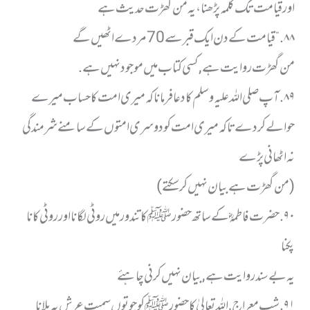
اور قیامت تک کلمہ پڑھنا، یہ من گھڑت حدیث ہے
٨٨. “قیامت کے دن ایک قبر سے 70 مردے اٹھیں گے
من گھڑت روایت ہے, کسی کتاب میں موجود نہیں ہے.
٨٩. آپ صلی اللہ علیہ وسلم کا دعا فرمانا کہ میری امت کا حساب میرے
حوالے کر دے تاکہ میری امت کو دوسری امتوں کے سامنے شرمندگی
نہ اٹھانی پڑے
( من گھڑت ہے بیان نہیں کر سکتے)
٩٠. حضرت فاطمہؓ کے ساتھ حضورﷺ کا تندور میں روٹی لگانا اور روٹی کا نا
پکنا
یہ بےسند روایت ہے, بیان نہیں کرنی چاہئے
٩١. شب معراج, اللہ تعالیٰ کا حضورﷺ کو جوتوں سمیت عرش پہ بلانا