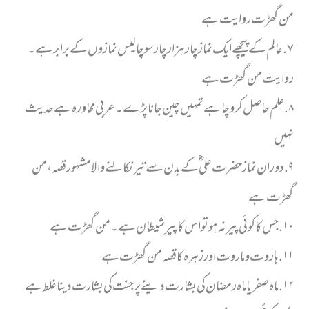
من گھڑت روایت ہے
٧. عالم کے پیچھے ایک نماز چار ہزار چار سو چالیس نمازوں کے برابر ہے۔
روایت من گھڑت ہے
٨. علم حاصل کرو چاہے تمہیں چین جانا پڑے۔ عربی محاورہ ہے حدیث
نہیں
٩. دوران نماز حضرت علی ؓ کے بدن سے تیر نکالنے والا مشہور قصہ، من
گھڑت ہے
١٠. جس کا کوئی پیر نہ ہو تو اس کا پیر شیطان ہے۔ من گھڑت ہے
١١. ہاروت و ماروت اور زہرہ کا قصہ من گھڑت ہے
١٢. ماہ صفر یا ماہ رمضان کی بشارت دینے پر جنت کی بشارت دینا غلط ہے