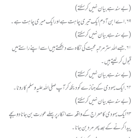
( بے سند ہے بیان نہیں کر سکتے)
٦٩. اے ابن آدم ایک تیری چاہت ہے اور ایک میری چاہت ہے۔
( بے سند ہے بیان نہیں کر سکتے)
٦١. جسے اللہ ستر مرتبہ محبت کی نگاہ سے دیکھتے ہیں اسے اپنے راستے میں
قبول کر لیتے ہیں ۔
( بے سند ہے بیان نہیں کر سکتے)
٦٢. ایک یہودی کے جنازے کو دیکھ کر آپ صلی اللہ علیہ وسلم کا رونا ۔
( بے سند ہے بیان نہیں کر سکتے)
٦٣ ایک یہودی کا معراج کے واقعہ سے انکار پر پہلے عورت بن جانا دو بچے
پیدا کرنے کے بعد پھر مرد بن جانا ۔