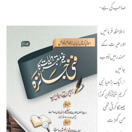
صاحب کی ہے-
:ملاحظہ فرمائیں
اور حیرت کے
سمندر میں ڈوب
جائیں
١. ایک بڑھیا نبی
کریمﷺ پر کوڑا
پھینکا کرتی تھی
من گھڑت