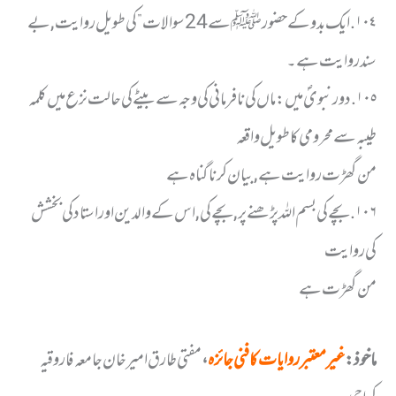
١٠٤. ایک بدو کے حضور ﷺ سے 24 سوالات” کی طویل روایت, بے
سند روایت ہے ۔
١٠٥. دور نبویؐ میں : ماں کی نافرمانی کی وجہ سے بیٹے کی حالت نزع میں کلمہ
طیبہ سے محرومی کا طویل واقعہ
من گھڑت روایت ہے, بیان کرنا گناہ ہے
١٠٦. بچے کی بسم اللہ پڑھنے پر, بچے کی, اس کے والدین اور استاد کی بخشش
کی روایت
من گھڑت ہے
ماخوذ:
غیر معتبر روایات کا فنی جائزہ
،
مفتی طارق امیر خان جامعہ فاروقیہ