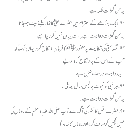
یہ من گھڑت قصہ ہے
٩٢. ایک بوڑھے کے احترام میں حضرت علیؓ کا نماز کیلئے لیٹ ہوجانا
یہ من گھڑت روایت ہے, اسے بیان نہیں کرنا چاہیے
٩٣. تنگدستی کی شکایت پہ حضور ﷺ کا فرمان: نکاح کرو, یہاں تک کہ
آپ نے اس کے چار نکاح کروا دیے
: یہ روایت درست نہیں ہے ۔
٩٤. ہر نبی کو نبوت چالیس سال بعد ملی ۔
یہ من گھڑت روایت ہے۔
٩٥. حضرت انس کا تنور کی آگ سے آپ صلی اللہ علیہ وسلم کے رومال کی
میل کچیل کو صاف کرنا اور رومال کا نہ جلنا