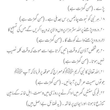
پڑے۔ (من گھڑت ہے)
١٨. ہر نبی کو نبوت چالیس برس بعد ملی ہے۔ (من گھڑت ہے)
٢٠. درود پڑھنے پر اللہ ستر ہزار پروں والا پرندہ پیدا کریں گے جس کی تسبیح کا
اجر درود پڑھنے والے کو ملے گا۔ (من گھڑت ہے)
٢٠. جو شخص آذان کہ وقت باتیں کرتا ہے اسے موت کہ وقت کلمہ نصیب
نہیں ہوتا۔ (من گھڑت ہے)
٢١. اللہ تعالیٰ کا نبی کریم ﷺ کو معراج کہ موقعہ پر فرمانا کہ آپ ﷺ
جوتوں سمیت عرش پر آجائیں۔ (من گھڑت ہے)
٢٢. فجر کی سنتیں گھر میں ادا کرنے پر روزی میں وسعت، اہل خانہ کے مابین
تنازع نا ہونا ، اور ایمان پر خاتمہ۔ (یہ فضائل بے اصل ہیں)