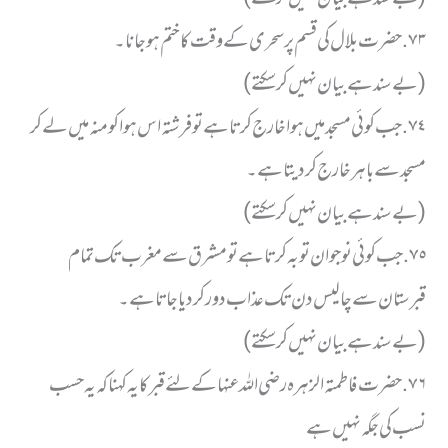
٧٣. حضرت بلال کی قسم پر سحری کے وقت کا ختم ہوجانا ۔
(بے سند ہے بیان نہیں کر سکتے)
٧٤. جب کوئی مسجد میں ہوا خارج کرتا ہے تو فرشتہ اس ہوا کو منہ میں لے کر
مسجد سے باہر خارج کر دیتا ہے ۔
( بے سند ہے بیان نہیں کر سکتے)
٧٥. جب کوئی نوجوان توبہ کرتا ہے تو مشرق سے مغرب تک تمام
قبرستان سے چالیس دن تک عذاب دور کر دیا جاتا ہے ۔
(بے سند ہے بیان نہیں کر سکتے)
٧٦. حضرت فاطمتہ الزہرہ رضی اللہ عنہا کے لئے قبر کا یہ کہنا کہ یہ حسب
نسب کی جگہ نہیں ہے