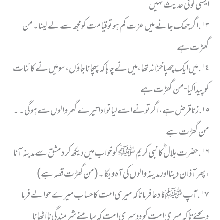
ایسی کوئی حدیث نہیں
١٣. اگر جھک جانے میں عزت کم ہو تو قیامت کو مجھ سے لے لینا۔ من
گھڑت ہے
١٤. میں ایک چھپا خزانہ تھا،میں نے چاہا کہ پہچانا جاؤں، سو میں نے کائنات
کو پیدا کیا- من گھڑت ہے
١٥. زنا قرض ہے ، اگر تو نے اسے لیا تو ادا تیرے گھر والوں سے ہوگی۔۔
من گھڑت ہے
١٦. حضرت بلال ؓ کا نبی کریم ﷺ کو خواب میں دیکھ کر دمشق سے مدینہ آنا
، پھر آذان دینا اور مدینہ والوں کی آہ و بکا۔ (من گھڑت قصہ ہے)
١٧. آپ ﷺ کا دعا فرمانا کہ میری امت کا حساب میرے حوالے فرما
دیجیۓ تاکہ میری امت کو دوسری امت کہ سامنے شرمندگی نا اٹھانا