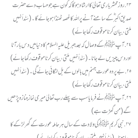
٢٣. روز محشر باری تعالیٰ کا ارشاد ہوگا کہ کون ہے جو حساب دے حضرت
صدیق اکبر ؓ کے سامنے آنے پر اللہ کا غصہ ٹھنڈا ہو جائے گا۔ (سَنَداً نہیں
ملتی، بیان کرنا موقوف رکھا جائے)
٢٤. آپ ﷺ کے وصال کہ بعد جبریل علیہ السلام کا دنیا میں دس بار آنا
اور دس چیزیں لے جانا۔ (سَنَداً نہیں ملتی، بیان کرنا موقوف رکھا جائے)
٢٥. بے پردہ عورت جہنم میں بالوں کے بل لٹکائی جائے گی۔ (سَنَداً نہیں
ملتی، بیان کرنا موقوف رکھا جائے)
٢٦. آپ ﷺ نے فرمایا سب سے پہلے رب تعالیٰ میری نماز جنازہ پڑھیں
گے (من گھڑت ہے)
٢٧. نبی کریم ﷺ کی ولادت کے سال ہر حاملہ عورت کے گھر لڑکے کا
پیدا ہونا۔ (سَنَداً نہیں ملتی، بیان کرنا موقوف رکھا جائے)