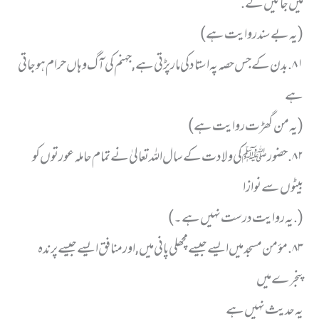
میں جائیں گے.
(یہ بےسند روایت ہے)
٨١. بدن کے جس حصہ پہ استاد کی مار پڑتی ہے,جہنم کی آگ وہاں حرام ہو جاتی
ہے
( یہ من گھڑت روایت ہے)
٨٢. حضور ﷺ کی ولادت کے سال اللہ تعالیٰ نے تمام حاملہ عورتوں کو
بیٹوں سے نوازا
(. یہ روایت درست نہیں ہے۔)
٨٣. مؤمن مسجد میں ایسے جیسے مچھلی پانی میں, اور منافق ایسے جیسے پرندہ
پنجرے میں
یہ حدیث نہیں ہے