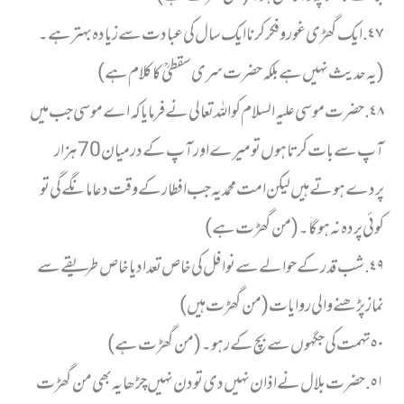
٤٧. ایک گھڑی غور و فکر کرنا ایک سال کی عبادت سے زیادہ بہتر ہے۔
(یہ حدیث نہیں ہے بلکہ حضرت سری سقطیؒ کا کلام ہے)
٤٨. حضرت موسی علیہ السلام کو اللہ تعالی نے فرمایا کہ اے موسی جب میں
آپ سے بات کرتا ہوں تو میرے اور آپ کے درمیان 70 ہزار
پردے ہوتے ہیں لیکن امت محمدیہ جب افطار کے وقت دعا مانگے گی تو
کوئی پردہ نہ ہوگا۔ (من گھڑت ہے)
٤٩. شب قدر کے حوالے سے نوافل کی خاص تعداد یا خاص طریقے سے
نماز پڑھنے والی روایات (من گھڑت ہیں)
٥٠ تہمت کی جگہوں سے بچ کے رہو۔ (من گھڑت ہے)
٥١. حضرت بلال نے اذان نہیں دی تو دن نہیں چڑھا یہ بھی من گھڑت