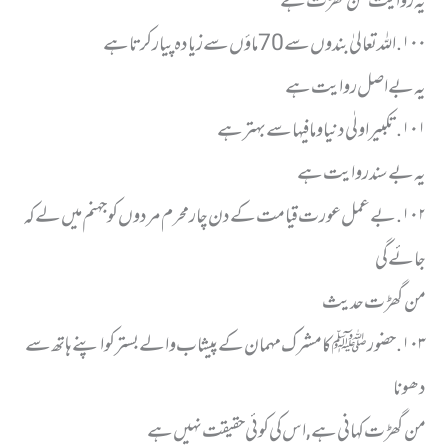
یہ روایت من گھڑت ہے
١٠٠. اللہ تعالیٰ بندوں سے 70 ماؤں سے زیادہ پیار کرتا ہے
یہ بے اصل روایت ہے
١٠١. تکبیر اولٰی دنیا و مافیہا سے بہتر ہے
یہ بے سند روایت ہے
١٠٢. بے عمل عورت قیامت کے دن چار محرم مردوں کو جہنم میں لے کہ
جائے گی
من گھڑت حدیث
١٠٣. حضور ﷺ کا مشرک مہمان کے پیشاب والے بستر کو اپنے ہاتھ سے
دھونا
من گھڑت کہانی ہے, اس کی کوئی حقیقت نہیں ہے