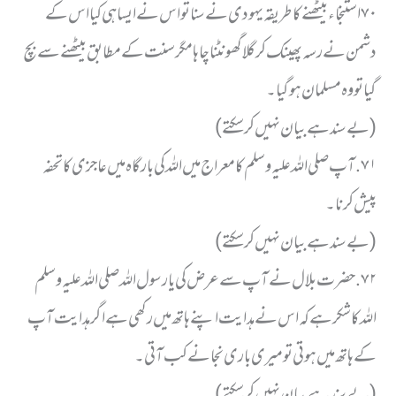
٧٠ استنجاء بیٹھنے کا طریقہ یہودی نے سنا تو اس نے ایسا ہی کیا اس کے
دشمن نے رسہ پھینک کر گلا گھونٹنا چاہا مگر سنت کے مطابق بیٹھنے سے بچ
گیا تو وہ مسلمان ہو گیا ۔
( بے سند ہے بیان نہیں کر سکتے)
٧١. آپ صلی اللہ علیہ وسلم کا معراج میں اللہ کی بارگاہ میں عاجزی کا تحفہ
پیش کرنا ۔
( بے سند ہے بیان نہیں کر سکتے)
٧٢. حضرت بلال نے آپ سے عرض کی یارسول اللہ صلی اللہ علیہ وسلم
اللہ کا شکر ہے کہ اس نے ہدایت اپنے ہاتھ میں رکھی ہے اگر ہدایت آپ
کے ہاتھ میں ہوتی تو میری باری نجانے کب آتی ۔
(بے سند ہے بیان نہیں کر سکتے )