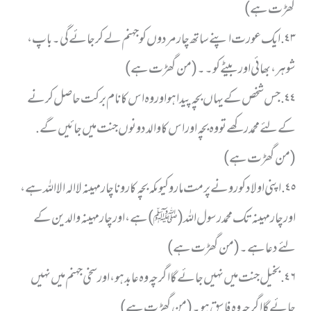
گھڑت ہے)
٤٣. ایک عورت اپنے ساتھ چار مردوں کو جہنم لے کر جائے گی۔ باپ ،
شوہر ، بھائی اور بیٹے کو۔۔ (من گھڑت ہے)
٤٤. جس شخص کے یہاں بچہ پیدا ہو اور وہ اس کا نام برکت حاصل کرنے
کے لئے محمد رکھے تو وہ بچہ اور اس کا والد دونوں جنت میں جائیں گے.
(من گھڑت ہے)
٤٥. اپنی اولاد کو رونے پر مت مارو کیوںکہ بچہ کا رونا چار مہینہ لا الہ الا اللہ ہے،
اور چار مہینہ تک محمد رسول اللہ(ﷺ) ہے، اور چار مہینہ والدین کے
لئے دعا ہے۔ (من گھڑت ہے)
٤٦. بخیل جنت میں نہیں جائے گا اگرچہ وہ عابد ہو، اور سخی جہنم میں نہیں
جائے گا اگر چہ وہ فاسق ہو۔ ( من گھڑت ہے)