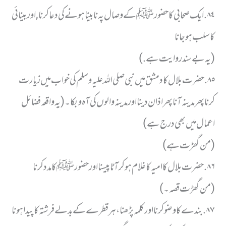
٨٤. ایک صحابی کا حضورﷺ کے وصال پہ نابینا ہونے کی دعا کرنا, اور بینائی
کا سلب ہوجانا
(یہ بےسند روایت ہے. )
٨٥. حضرت بلال کا دمشق میں نبی صلی اللہ علیہ وسلم کی خواب میں زیارت
کرنا پھر مدینہ آنا پھر اذان دینا اور مدینہ والوں کی آہ و بکا ۔(یہ واقعہ فضائل
اعمال میں بھی درج ہے)
(من گھڑت ہے)
٨٦. حضرت بلال کا امیہ کا غلام ہو کر آٹا پیسنا اور حضور ﷺ کا مدد کرنا
(من گھڑت قصہ۔)
٨٧. بندے کا وضو کرنا اور کلمہ پڑھنا ، ہر قطرے کے بدلے فرشتہ کا پیدا ہونا