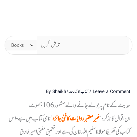
Leave a Comment
/
کتاب کا تعارف
/ By
Shaikh
حدیث کے نام پہ بولے جانے والے مشہور 106 جھوٹ
ان اقوال کا تذکرہ “
غیر معتبر روایات کا فنی جائزہ
” نامی کتاب میں ہے- اس
کتاب کی تقریظ مولانا سلیم اللہ خان کی ہے اور تحقیق مفتی امیر طارق