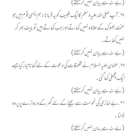
( بے سند ہے بیان نہیں کر سکتے)
٦٤. آپ صلی اللہ علیہ وسلم کا ایک طبیب کو یہ فرمانا: ہم ایسی قوم ہیں جو
سخت بھوک کے علاؤہ نہیں کھاتے اور جب کھاتے ہیں تو پیٹ بھر کر
نہیں کھاتے ۔
( بے سند ہے بیان نہیں کر سکتے)
٦٥. سلمان علیہ السلام نے مخلوقات کی دعوت کے لئے کھانا تیار کیا جسے
ایک مچھلی کھا گئی۔
( بے سند ہے بیان نہیں کر سکتے)
٦٦. بے نمازی کی نحوست سے بچنے کے لئے گھر کے دروازے پر پردہ
ڈالنا ۔
( بے سند ہے بیان نہیں کر سکتے)