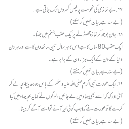
٦٧. بے نمازی کی نحوست چالیس گھروں تک جاتی ہے ۔
( بے سند ہے بیان نہیں کر سکتے)
٦٨. جان بوجھ کر نماز چھوڑنے پر ایک حقب جہنم میں جلنا ۔
ایک حقب 80 سال کا ہے اس کا ہر سال تین ساٹھ دن کا ہے اور ہر دن
دنیا کے دن کے ایک ہزار دن کے برابر ہے ۔
( بے سند ہے بیان نہیں کر سکتے)
٦٩. ایک عورت نبی اکرم صلی اللہ علیہ وسلم کے پاس دودھ پیتا بچہ لے کر
آئی اور کہا کہ اسے بھی جہاد میں لے جائیں ، لوگوں نے کہا یہ بچہ جہاد میں کیا
کرے گا تو عورت نے کہا جب کوئی تیر آئے تو اسے آگے کر دینا ۔
( بے سند ہے بیان نہیں کر سکتے)