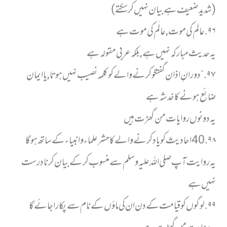
( شدید ضعیف ہے بیان نہیں کر سکتے)
٩٦. عالِم کی موت, عالَم کی موت ہے
یہ حدیث مبارکہ نہیں ہے, بلکہ عربی مقولہ ہے
٩٧. “دورانِ اذان گفتگو کرنے والے کو کلمہ نصیب نہیں ہوتا, یا ایمان
ضائع ہونے کا خدشہ ہے
یہ دونوں روایات من گھڑت ہیں
٩٨. 40 احادیث کو یاد کرنے والے کا حشر علماء و انبیاء کے ساتھ ہوگا
یہ روایت آپ صلی اللہ علیہ وسلم سے منسوب کر کے بیان کرنا درست
نہیں ہے
٩٩. لوگوں کو قیامت کے دن ان کی ماؤں کے نام سے پکارا جائے گا