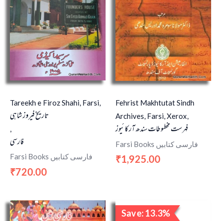
Tareekh e Firoz Shahi, Farsi,
Fehrist Makhtutat Sindh
تاریخ فیروز شاہی
Archives, Farsi, Xerox,
فہرست مخطوطات سندھ آرکائیوز
,
فارسی
Farsi Books فارسی کتابیں
Farsi Books فارسی کتابیں
1,925.00
₹
720.00
₹
Original
Current
Save: 13.3%
price
price
Sale!