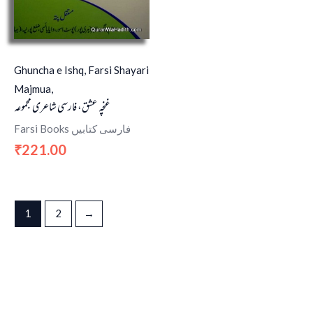
Ghuncha e Ishq, Farsi Shayari
Majmua,
غنچہ عشق، فارسی شاعری مجموعہ
Farsi Books فارسی کتابیں
221.00
₹
1
2
→