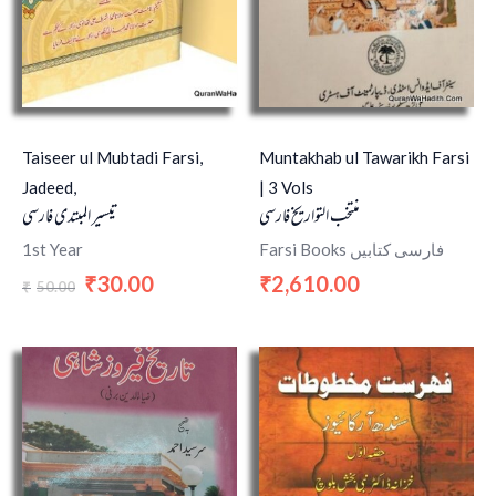
Taiseer ul Mubtadi Farsi,
Muntakhab ul Tawarikh Farsi
Jadeed,
| 3 Vols
منتخب التواریخ فارسی
تیسیر المبتدی فارسی
1st Year
Farsi Books فارسی کتابیں
30.00
2,610.00
₹
₹
50.00
₹