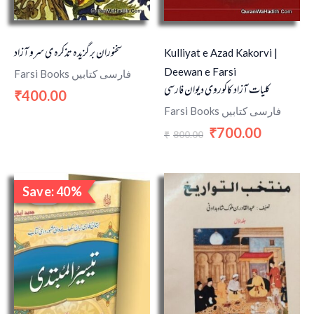
سخنوران برگزیده تذکره ی سرو آزاد
Kulliyat e Azad Kakorvi |
Deewan e Farsi
Farsi Books فارسی کتابیں
کلیات آزاد کاکوروی دیوان فارسی
400.00
₹
Farsi Books فارسی کتابیں
700.00
₹
800.00
₹
Original
Current
Save: 40%
price
price
Sale!
was:
is:
₹50.00.
₹30.00.