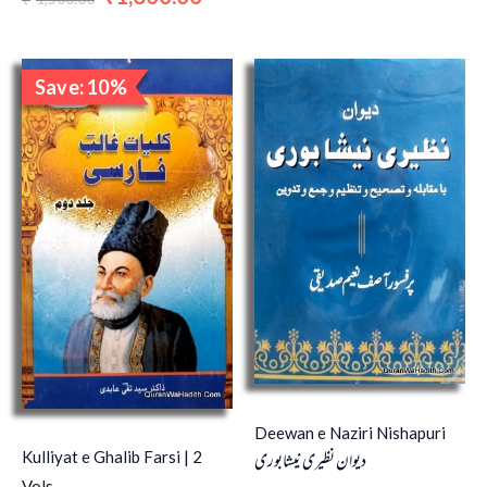
Original
Current
Save: 10%
price
price
Sale!
was:
is:
₹1,000.00.
₹900.00.
Deewan e Naziri Nishapuri
دیوان نظیری نیشابوری
Kulliyat e Ghalib Farsi | 2
Vols