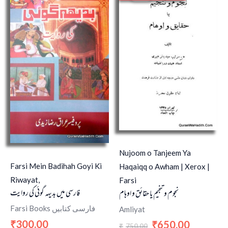
was:
is:
₹750.00.
₹650.00.
Nujoom o Tanjeem Ya
Farsi Mein Badihah Goyi Ki
Haqaiqq o Awham | Xerox |
Riwayat,
Farsi
فارسی میں بدیہہ گوئی کی روایت
نجوم و تنجیم یا حقائق و اوہام
Farsi Books فارسی کتابیں
Amliyat
300.00
650.00
₹
₹
750.00
₹