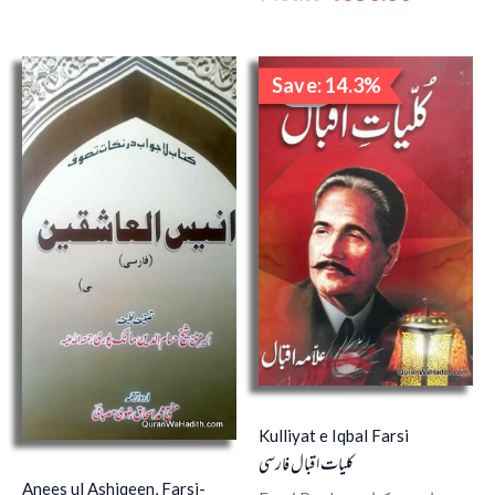
Original
Current
Save: 14.3%
price
price
Sale!
was:
is:
₹700.00.
₹600.00.
Kulliyat e Iqbal Farsi
کلیات اقبال فارسی
Anees ul Ashiqeen, Farsi-