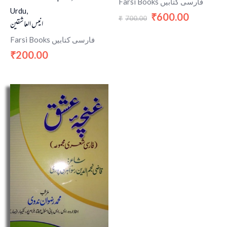
Farsi Books فارسی کتابیں
Urdu,
600.00
₹
700.00
₹
انیس العاشقین
Farsi Books فارسی کتابیں
200.00
₹