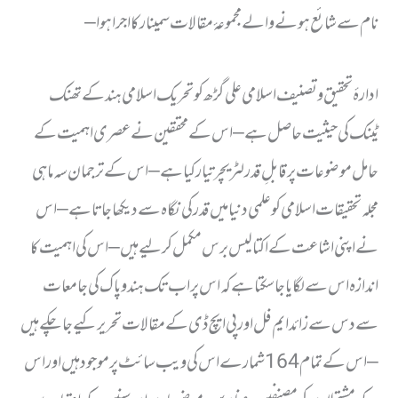
نام سے شائع ہونے والے مجموعۂ مقالات سمینار کا اجرا ہوا –
ادارۂ تحقیق و تصنیف اسلامی علی گڑھ کو تحریک اسلامی ہند کے تھنک
ٹینک کی حیثیت حاصل ہے – اس کے محققین نے عصری اہمیت کے
حامل موضوعات پر قابلِ قدر لٹریچر تیار کیا ہے – اس کے ترجمان سہ ماہی
مجلہ تحقیقات اسلامی کو علمی دنیا میں قدر کی نگاہ سے دیکھا جاتا ہے – اس
نے اپنی اشاعت کے اکتالیس برس مکمل کرلیے ہیں – اس کی اہمیت کا
اندازہ اس سے لگایا جا سکتا ہے کہ اس پر اب تک ہند و پاک کی جامعات
سے دس سے زائد ایم فل اور پی ایچ ڈی کے مقالات تحریر کیے جاچکے ہیں
– اس کے تمام 164 شمارے اس کی ویب سائٹ پر موجود ہیں اور اس