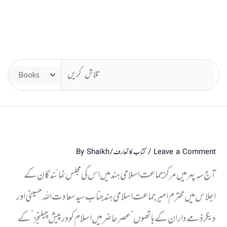
Leave a Comment
/
کتاب کا تعارف
/ By
Shaikh
آج سہ پہر میں مرکز جماعت اسلامی ہند میں اس کی مجلس نمائندگان کے
اجلاس میں محترم امیر جماعت اسلامی ہند جناب سید سعادت اللہ حسینی اور
دیگر ذمے داران کے ہاتھوں ‘عصر حاضر میں اسلام کو درپیش چیلنجز’ کے