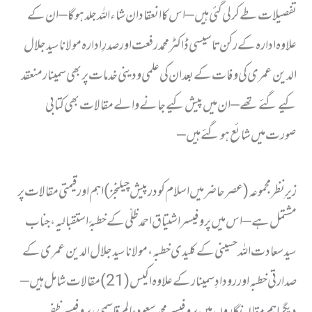
تفصیلات طے کرلی گئی ہیں – اس کا انعقاد ان شاء اللہ جلد ہوگا – ان کے
علاوہ ادارہ کے رکن تاسیسی ڈاکٹر محمد رفعت اور صدرِ ادارہ مولانا سید جلال
الدین عمری کی وفات کے بعد ان کی علمی و دینی خدمات پر بھی سمینار منعقد
کیے گئے تھے – ان میں پیش کیے جانے والے مقالات بھی کتابی
صورت میں شائع ہوگئے ہیں –
زیرِ نظر مجموعہ (عصر حاضر میں اسلام کو درپیش چیلنجز) اہم اور قیمتی مقالات پر
مشتمل ہے – اس میں پروفیسر اشتیاق احمد ظلّی کے خطبۂ استقبالیہ ، جناب
سید سعادت اللہ حسینی کے کلیدی خطبہ ، مولانا سید جلال الدین عمری کے
صدارتی خطبہ اور رودادِ سمینار کے علاوہ اکیس (21) مقالات شامل ہیں –
دیگر اہم مقالہ نگاروں میں پروفیسر محمد سعود عالم قاسمی ، پروفیسر ظفر