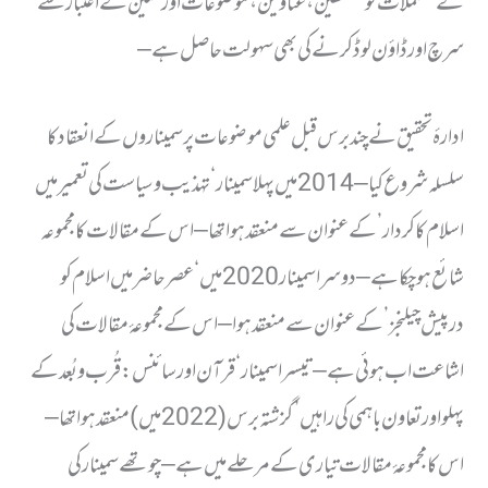
کے مشتملات کو مصنفین ، عناوین ، موضوعات اور سنین کے اعتبار سے
سرچ اور ڈاؤن لوڈ کرنے کی بھی سہولت حاصل ہے –
ادارۂ تحقیق نے چند برس قبل علمی موضوعات پر سمیناروں کے انعقاد کا
سلسلہ شروع کیا – 2014 میں پہلا سمینار ‘تہذیب و سیاست کی تعمیر میں
اسلام کا کردار’ کے عنوان سے منعقد ہوا تھا – اس کے مقالات کا مجموعہ
شائع ہوچکا ہے – دوسرا سمینار 2020 میں ‘عصر حاضر میں اسلام کو
درپیش چیلنجز’ کے عنوان سے منعقد ہوا – اس کے مجموعۂ مقالات کی
اشاعت اب ہوئی ہے – تیسرا سمینار ‘قرآن اور سائنس : قُرب و بُعد کے
پہلو اور تعاون باہمی کی راہیں’ گزشتہ برس (2022 میں) منعقد ہوا تھا –
اس کا مجموعۂ مقالات تیاری کے مرحلے میں ہے – چوتھے سمینار کی