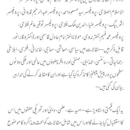
الاسلام اصلاحی ، پروفیسر سید مسعود احمد ، پروفیسر عبد الرحیم قدوائی ، پروفیسر
اثمر بیگ ، پروفیسر ضیاء الدین ملک فلاحی ، پروفیسر توقیر عالم فلاحی ،
پروفیسر محمد فہیم أختر ندوی ، مولانا اختر امام عادل قاسمی اور ڈاکٹر وقار انور
قابلِ ذکر ہیں – مقالات میں سیاسی ، معاشی ، سماجی ، خاندانی ، فکری ، ابلاغی
، جمالیاتی ، سائنسی ، تہذیبی ، صنفی اور دیگر پہلوؤں میں عالمی اور ملکی دونوں
سطحوں پر درپیش چیلنجز کا تذکرہ کیا گیا ہے اور ان کا مقابلہ کرنے کی تدابیر
بیان کی گئی ہیں –
یہ ایک قیمتی دستاویز ہے – امید ہے ، علمی ، دینی اور تحریکی حلقوں میں اس
کا استقبال کیا جائے گا اور اس میں شامل مقالات کو بحث و مذاکرہ کا موضوع