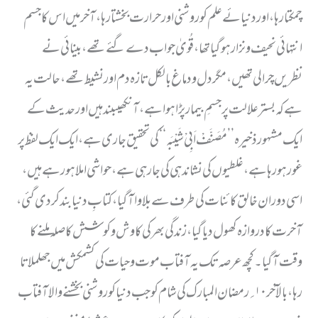
چمکتا رہا ،اور دنیائے علم کو روشنی اور حرارت بخشتا رہا ، آخر میں اس کا جسم
انتہائی نحیف ونزار ہوگیا تھا ، قُویٰ جواب دے گئے تھے ، بینائی نے
نظریں چرالی تھیں ، مگر دل ودماغ بالکل تازہ دم اور نشیط تھے ، حالت یہ
ہے کہ بستر علالت پر جسمِ بیمار پڑا ہو اہے ، آنکھیںبند ہیں اور حدیث کے
ایک مشہور ذخیرہ ’’ مُصَنَّفْ اَبِیْ شَیْبَہ‘‘ کی تحقیق جاری ہے ، ایک ایک لفظ پر
غور ہورہا ہے ، غلطیوں کی نشاندہی کی جارہی ہے ، حواشی املا ہورہے ہیں ،
اسی دوران خالق کائنات کی طرف سے بلاوا آگیا ، کتابِ دنیا بند کردی گئی ،
آخرت کا دروازہ کھول دیا گیا ، زندگی بھر کی کاوش وکوشش کا صلہ ملنے کا
وقت آگیا۔ کچھ عرصہ تک یہ آفتاب موت وحیات کی کشمکش میں جھلملاتا
رہا ، بالآخر ۱۰؍ رمضان المبارک کی شام کو جب دنیا کو روشنی بخشنے والا آفتاب