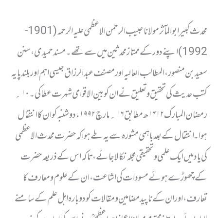
محدث کبیر ابوالمآثرمولانا حبیب الرحمٰن الاعظمی علیہ الرحمہ(1901-
1992) اپنے دور کےممتاز محدثین میں سے تھے۔ مسند حمیدی ، سنن
سعید بن منصور ، المطالب العالیہ اور مصنف عبدالرزاق جیسی اہم اور بلند پایہ
کتب حدیث کی تحقیق وتعلیق نے ان کو بین الاقوامی شہرت عطا کی ۔۱۰؍
رمضان المبارک ۱۴۱۲ھ مطابق ۱۶؍ مارچ ۱۹۹۲ء دوشنبہ کوان کا انتقال
ہوا ۔ انتقال کے بعدباہمی مشورہ سے یہ طے ہوا کہ حضرت محدث الاعظمی
کی یاد میں ایک علمی وتحقیقی مجلہ نکالا جائے ،تاکہ اس کے ذریعہ حضرت
کے چھوڑے ہوئے مسودات کی اشاعت ، ان کے علوم ومعارف کا
تعارف ، اور ان کے ناپید مضامین ومقالات کو دوبارہ اہل علم کے سامنے