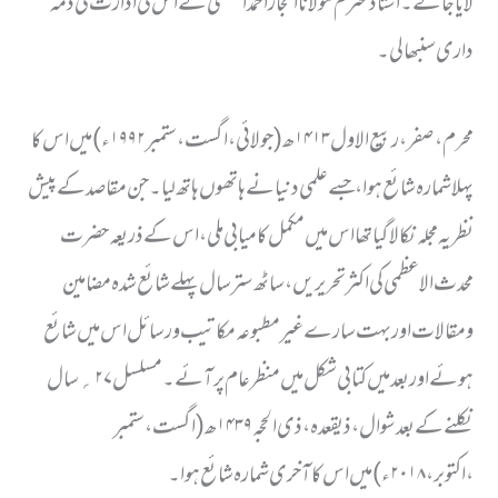
لایا جائے۔ استاذ محترم مولانا اعجازاحمد اعظمیؒ نے اس کی ادارت کی ذمہ
داری سنبھالی۔
محرم ، صفر ، ربیع الاول ۱۴۱۳ھ ( جولائی ، اگست ، ستمبر ۱۹۹۲ء ) میں اس کا
پہلا شمارہ شائع ہوا،جسے علمی دنیا نے ہاتھوں ہاتھ لیا۔جن مقاصد کے پیش
نظر یہ مجلہ نکالا گیا تھا اس میں مکمل کامیابی ملی ،اس کے ذریعہ حضرت
محدث الاعظمی کی اکثر تحریریں ، ساٹھ ستر سال پہلے شائع شدہ مضامین
ومقالات اور بہت سارے غیر مطبوعہ مکاتیب ورسائل اس میں شائع
ہوئے اور بعد میں کتابی شکل میں منظر عام پر آئے۔مسلسل ۲۷؍ سال
نکلنے کے بعد شوال ، ذیقعدہ،ذی الحجہ۱۴۳۹ھ (اگست ، ستمبر
،اکتوبر، ۲۰۱۸ء) میں اس کا آخری شمارہ شائع ہوا۔