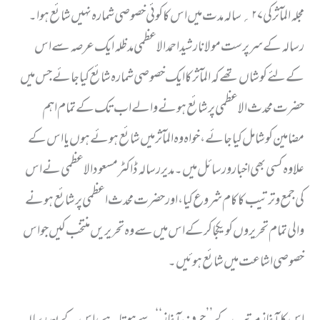
مجلہ المآثر کی ۲۷؍ سالہ مدت میں اس کا کوئی خصوصی شمارہ نہیں شائع ہوا۔
رسالہ کے سرپرست مولانا رشید احمدالاعظمی مدظلہ ایک عرصہ سے اس
کے لئے کوشاں تھے کہ المآثر کا ایک خصوصی شمارہ شائع کیا جائے جس میں
حضرت محدث الاعظمی پر شائع ہونے والے اب تک کے تمام اہم
مضامین کو شامل کیا جائے ، خواہ وہ المآثر میں شائع ہوئے ہوں یا اس کے
علاوہ کسی بھی اخبار ورسائل میں ۔ مدیر رسالہ ڈاکٹر مسعود الاعظمی نے اس
کی جمع وترتیب کا کام شروع کیا ، اورحضرت محدث اعظمی پر شائع ہونے
والی تمام تحریروں کو یکجا کرکے اس میں سے وہ تحریریں منتخب کیں جو اس
خصوصی اشاعت میں شائع ہوئیں۔
اس کا آغاز مرتب کے ’’حرف آغاز ‘‘ سے ہوتا ہے ،اس کے بعد رسالہ