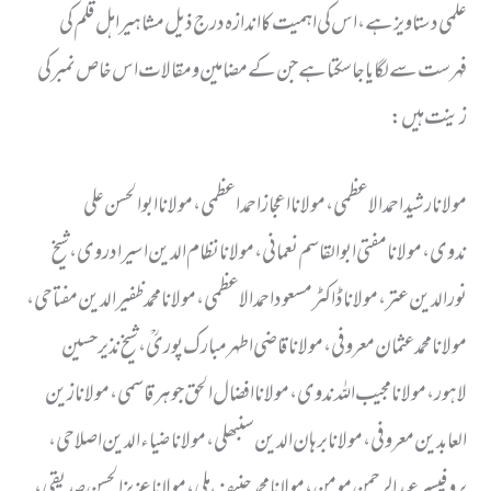
علمی دستاویز ہے ، اس کی اہمیت کا اندازہ درج ذیل مشاہیر اہل قلم کی
فہرست سے لگایا جاسکتا ہے جن کے مضامین ومقالات اس خاص نمبر کی
زینت ہیں:
مولانا رشید احمد الاعظمی، مولانا اعجاز احمد اعظمی،مولانا ابوالحسن علی
ندوی،مولانا مفتی ابوالقاسم نعمانی، مولانا نظام الدین اسیر ادروی،شیخ
نورالدین عتر،مولاناڈاکٹر مسعود احمد الاعظمی،مولانا محمد ظفیر الدین مفتاحی،
مولانا محمد عثمان معروفی،مولانا قاضی اطہر مبارک پوریؒ،شیخ نذیر حسین
لاہور، مولانا مجیب اللہ ندوی،مولانا افضال الحق جوہر قاسمی، مولانا زین
العابدین معروفی ،مولانا برہان الدین سنبھلی، مولانا ضیاء الدین اصلاحی،
پروفیسر عبدالرحمن مومن،مولانا محمد حنیف ملی،مولانا عزیز الحسن صدیقی،