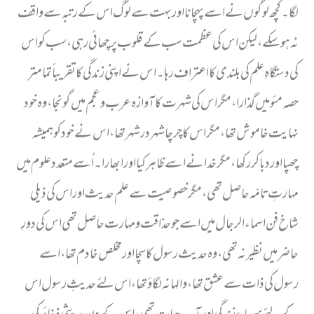
لگا ۔ کچھ لوگوں نے اسے پہچانا اور بہت سے لوگ اس کے رتبہ سے واقف
نہ ہوسکے ، لیکن اس کی عظمت سب کے قلوب پر چھائی رہی ، سب کو اس
کی دستگاہِ علم کی بلندی کا اعتراف رہا ۔ اس نے اپنی زندگی کا تقریباً تمامتر
حصہ مئو میں گذارا ، مگر اس کی شہرت کا آوازہ عرب وعجم میں گونجا ، وہ خود
نہایت خاموش تھا ، مگر اس کا چرچا شہر در شہر تھا ، اس نے خود کو ہمیشہ
چھپااور دبا کر رکھا، مگر خدا نے اسے ظاہر کیا اور ابھارا ۔ اُسے متعدد علوم میں
مہارتِ تامّہ حاصل تھی ، مگر خصوصیت سے علم حدیث اور اس کی ذیلی
شاخ فن اسماء الرجال میں اسے جو حذاقت ومہارت حاصل تھی اس کی دورِ
حاضر میں نظیر نہ تھی ، وہ حدیث رسول کا سچا اور مخلص خادم تھا ، اسے
رسول کی ذات سے عشق تھا ، والہانہ لگاؤ تھا ، اس لئے حدیثِ رسول اس