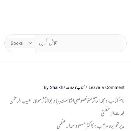
Leave a Comment
/
کتاب کا تعارف
/ By
Shaikh
نام کتاب : مجلہ المآثر مئو خصوصی اشاعت بیاد ابوالمآثر مولانا حبیب الرحمٰن
محدث الاعظمیؒ
مدیر تحریر ومرتب : ڈاکٹر مسعود احمد الاعظمی