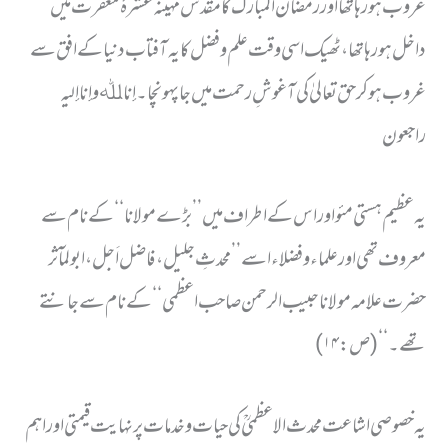
غروب ہورہاتھا اور رمضان المبارک کا مقدس مہینہ عشرۂ مغفرت میں
داخل ہورہا تھا ، ٹھیک اسی وقت علم وفضل کا یہ آفتاب دنیا کے افق سے
غروب ہوکر حق تعالیٰ کی آغوشِ رحمت میں جاپہونچا۔إنا ﷲ وإنا إلیہ
راجعون
یہ عظیم ہستی مئو اور اس کے اطراف میں ’’ بڑے مولانا ‘‘ کے نام سے
معروف تھی اور علماء وفضلاء اسے ’’ محدثِ جلیل، فاضل اَجل، ابولمآثر
حضرت علامہ مولانا حبیب الرحمن صاحب اعظمی ‘‘ کے نام سے جانتے
تھے۔‘‘ (ص:۱۴)
یہ خصوصی اشاعت محدث الاعظمیؒ کی حیات وخدمات پر نہایت قیمتی اور اہم