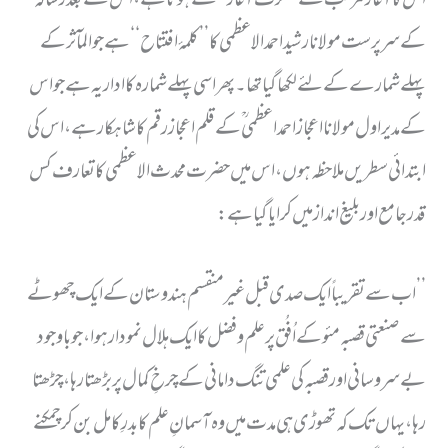
کے سرپرست مولانا رشید احمد الاعظمی کا ’’ کلمۂ افتتاح ‘‘ ہے جو المآثر کے
پہلے شمارے کے لئے لکھا گیا تھا۔پھر اسی پہلے شمارہ کا اداریہ ہے جو اس
کے مدیر اول مولانا اعجاز احمد اعظمی ؒ کے قلم اعجاز رقم کا شاہکار ہے ، اس کی
ابتدائی سطریں ملاحظہ ہوں،اس میں حضرت محدث الاعظمی کا تعارف کس
قدر جامع اور بلیغ انداز میں کرایا گیا ہے:
’’ اب سے تقریباً ایک صدی قبل غیر منقسم ہندوستان کے ایک چھوٹے
سے صنعتی قصبہ مئو کے اُفُق پر علم وفضل کا ایک ہلال نمودار ہوا ، جو باوجود
بے سروسانی اور قصبہ کی علمی تنگ دامانی کے چرخِ کمال پر بڑھتا رہا، چڑھتا
رہا ،یہاں تک کہ تھوڑی ہی مدت میں وہ آسمانِ علم کا بدرِ کامل بن کر چمکنے