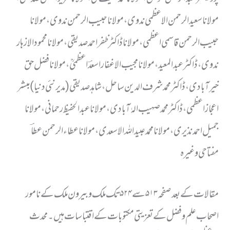
مولانا سعید الرحمن الاعظمی ندوی، مولانا حبیب الرحمن ندوی، مولانا
حبیب الرحمن قاسمی اعظمی، مولانا ڈاکٹر ظفر احمد صدیقی،مولانا محمود الازہار
ندوی، ڈاکٹر عبدالمعید،مولانا مجیب الاغفار اسعدؔ اعظمیؒ،مولانا فضل حق
خیرآبادی ، ڈاکٹر محمد شرف الدین ساحل، شاہد صدیقی(مدیر نئی دنیا)مبشر
اعجاز اعظمی، ڈاکٹر محمد صہیب الہٰ آبادی،مولانا عبدالحفیظ رحمانی ،مولانا
جمیل احمد نذیری،مولانا محمد عبید اللہ الاسعدی، مولانا عطاء الرحمن عطاؔ
مفتاحی وغیرہ
مقالات کے بعد صفحہ ۵۱۳ سے ۵۲۴ تک ملک وبیرون ملک کے نامور
اصحاب علم وفضل کے تعزیتی مکتوبات کے اقتباسات ہیں۔ محدث