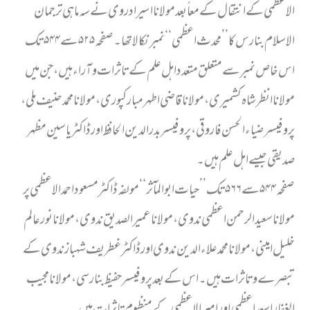
الاعظمی کے انتقال کے معاً بعد مولانا اسیر ادروی نے سہ ماہی ترجمان
الاسلام بنارس کا ’’محدث اعظمی ‘‘ نمبر نکالا تھا ۔ صفحہ ۵۲۵ سے ۵۴۴ تک
اس خاص نمبر سے متعلق متعدد اہل علم کے تاثرات وآراء ہیں ، جن میں
مولانا انظر شاہ کشمیری ،مولانا قاضی اطہر مبارکپوری، مولانا محمد حنیف ملی،
پروفیسر ضیاء الحسن فاروقی ، پروفیسر بدرالدین الحافظ اور ڈاکٹر یاسین مظہر
صدیقی جیسے اہل علم ہیں۔
صفحہ ۵۴۴ سے ۵۶۶ تک ’’ حیات ابوالمآثر‘‘ مولفہ ڈاکٹر مسعود احمد الاعظمی پر
مولانا سعید الرحمن اعظمی ندوی،مولانا عمیر الصدیق ندوی،مولانا نور عالم
خلیل امینی، مولانا محمد علاء الدین ندوی اور ڈاکٹر غطریف شہباز ندوی کے
تبصرے وتاثرات ہیں ۔اس کے بعد پروفیسر حفیظ بنارسی ، مولانا مجیب
الغفار اسعد اعظمی اور امیرالاعظمی کے منظوم تاثرات ہیں ۔