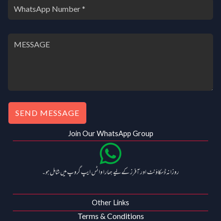
SEND MESSAGE
Join Our WhatsApp Group
روزانہ ڈسکاؤنٹ اور آفرز کے لیے ہمارا واٹس ایپ گروپ میں شامل ہو۔
Other Links
Terms & Conditions