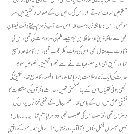
کے لئے سرمایۂ زندگی اور آبِ حیات تھی ، اس کے دن حدیثی ذخائر کی
جستجو میں صرف ہوتے ، اور اس کی راتیں ان کے مطالعہ وتحقیق میں بسر
ہوتیں۔ اس کا حافظہ زبردست تھا ، اس نے آبِ زمزم پیتے وقت فیضانِ
الٰہی سے حافظ ذہبیؒ اور حافظ ابن حجرؒ جیسے علم کی درخواست کی تھی ، اس کی
ذکاوت بے مثال تھی ، اس کی دقّتِ نظر عجیب تھی ، اس کا مطالعہ وسیع
تھااور عمیق بھی ! ان خصوصیات نے اسے علم وتحقیق بالخصوص علومِ
حدیث کی ایک زندہ علامت بنادیا تھا ، وہ علماء وفضلاء کا مرجع تھا ، تحقیق کی
الجھی ہوئی گتھیاں اس کے یہاںسلجھتی تھیں، حدیث وقرآن کی مشکلات کا
تشفی بخش حل اس کے پاس تھا۔ علم رجال کے مخفی خزانوں پر اس کی
دسترس تھی ، فقاہت اس کی طبیعت تھی ، وہ سراپا علم تھا۔ یہ بدرِ تاباں !
نہیں ! آسمانِ فضل وکمال کا آفتابِ درخشاں ۹۳؍سال تک مئو کے افق پر