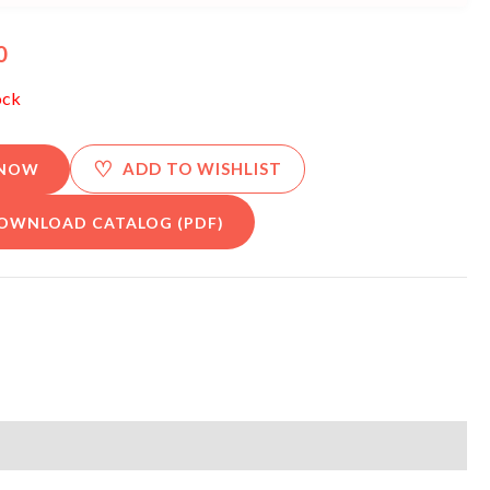
0
ock
♡
ADD TO WISHLIST
 NOW
OWNLOAD CATALOG (PDF)