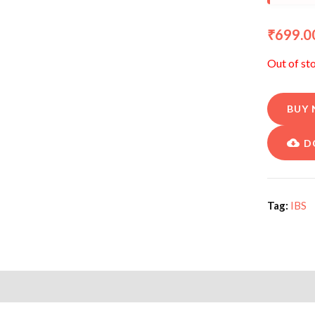
699.0
₹
Out of st
BUY
D
Tag:
IBS
iption
Additional information