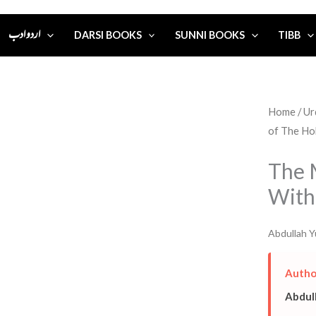
اردو ادب
DARSI BOOKS
SUNNI BOOKS
TIBB
Home
/
of The Ho
The 
With
Abdullah Y
Autho
Abdull