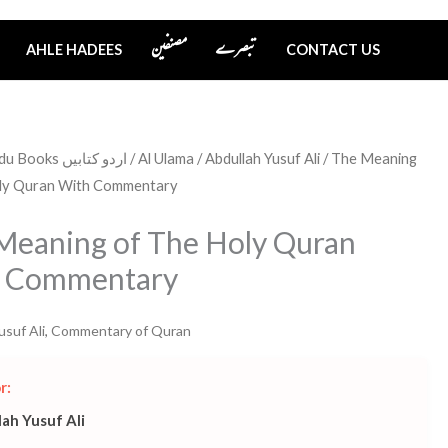
تبصرے
مصنفین
AHLE HADEES
CONTACT US
Urdu Books اردو کتابیں
/
Al Ulama
/
Abdullah Yusuf Ali
/ The Meaning
ly Quran With Commentary
Meaning of The Holy Quran
 Commentary
usuf Ali
,
Commentary of Quran
r:
ah Yusuf Ali