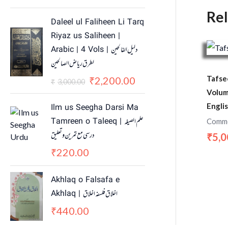
Re
O
C
Daleel ul Faliheen Li Tarq
r
u
Riyaz us Saliheen |
i
r
Arabic | 4 Vols | دلیل الفالحین
g
r
لطرق ریاض الصالحین
i
e
n
n
Tafsee
2,200.00
₹
3,000.00
₹
a
t
Volum
l
p
Engli
Ilm us Seegha Darsi Ma
p
r
Tamreen o Taleeq | علم الصیغہ
Comme
r
i
درسی مع تمرین و تعلیق
5,0
₹
i
c
c
e
220.00
₹
e
i
w
s
Akhlaq o Falsafa e
a
:
Akhlaq | اخلاق فلسفہ اخلاق
s
₹
440.00
₹
:
2
₹
,