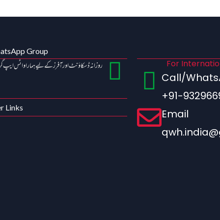
hatsApp Group
For Internati
روزانہ ڈسکاؤنٹ اور آفرز کے لیے ہمارا واٹس ایپ گ
Call/What
+91-932966
r Links
Email
qwh.india@