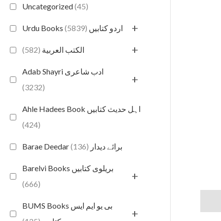
Uncategorized
(45)
+
(5839)
Urdu Books اردو کتابیں
+
(582)
الكتب العربية
Adab Shayri ادب شاعری
+
(3232)
Ahle Hadees Book اہل حدیث کتابیں
(424)
(136)
Barae Deedar برائے دیدار
Barelvi Books بریلوی کتابیں
+
(666)
Descr
BUMS Books بی یو ایم ایس
+