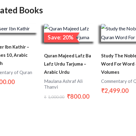
lated Books
Original
Current
price
price
Sale!
Save: 20%
was:
is:
₹1,000.00.
₹800.00.
r Ibn Kathir –
es 10, Arabic
Quran Majeed Lafz Ba
Study The Nobl
sh
Lafz Urdu Tarjuma –
Word For Word 
Arabic Urdu
Volumes
ntary of Quran
00.00
Maulana Ashraf Ali
Commentary of 
Thanvi
2,499.00
₹
800.00
₹
1,000.00
₹