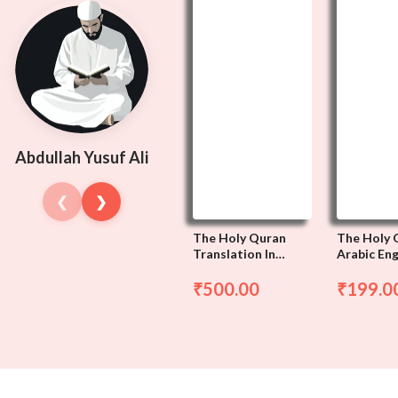
Abdullah Yusuf Ali
❮
❯
The Holy Quran
The Holy 
Translation In
Arabic Eng
Roman Script,
Translati
Arabic-English-
500.00
199.0
₹
₹
Roman