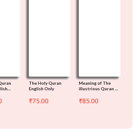
Quran
The Holy Quran
Meaning of The
Holy
lish
English Only
illustrious Quran –
Tran
on
English Only
Com
0
75.00
85.00
4
₹
₹
₹