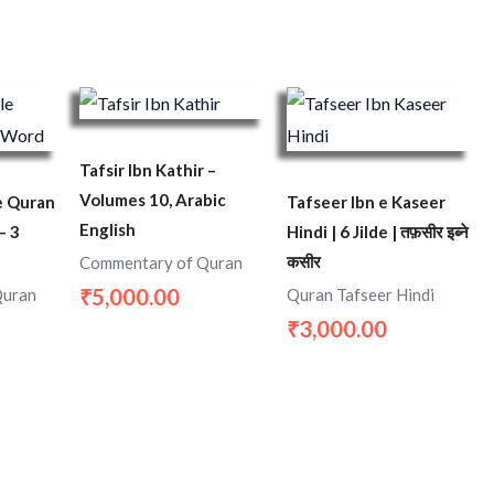
Tafsir Ibn Kathir –
Volumes 10, Arabic
e Quran
Tafseer Ibn e Kaseer
English
– 3
Hindi | 6 Jilde | तफ़सीर इब्ने
कसीर
Commentary of Quran
5,000.00
Quran
Quran Tafseer Hindi
₹
3,000.00
₹