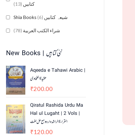
(13)
کتابیں
(6)
Shia Books شیعہ کتابیں
(78)
شراء الكتب العربية
New Books | نئی کتابیں
Aqeeda e Tahawi Arabic |
عقیدة الطحاوی
200.00
₹
Qiratul Rashida Urdu Ma
Hal ul Lugaht | 2 Vols |
القراءة الراشدہ اردو مع حل لغت
120.00
₹