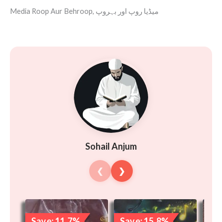
Media Roop Aur Behroop, میڈیا روپ اور بہروپ
Sohail Anjum
❮
❯
Original
Current
Original
Current
price
price
price
price
Save: 11.7%
Save: 15.8%