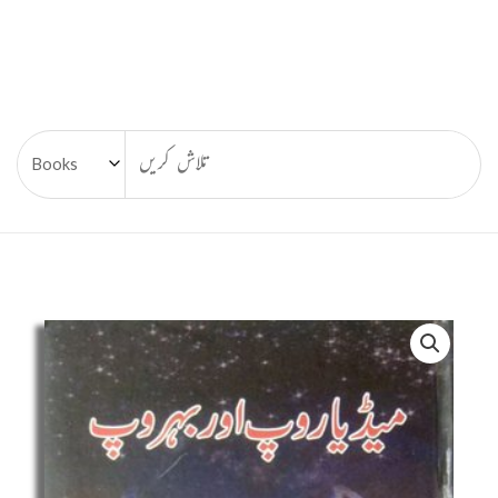
Media
Roop
Aur
Behroop,
میڈیا
روپ
اور