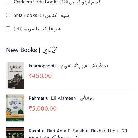
(13)
Qadeem Urdu Books قدیم اردو کتابیں
(6)
Shia Books شیعہ کتابیں
(78)
شراء الكتب العربية
New Books | نئی کتابیں
Islamophobia | اسلاموفوبیا نفرت کا بیانیہ حکمت کا پیغام
450.00
₹
Rahmat ul Lil Alameen | رحمۃ للعالمین
5,000.00
₹
O
C
Kashf ul Bari Ama Fi Sahih ul Bukhari Urdu | 23
r
u