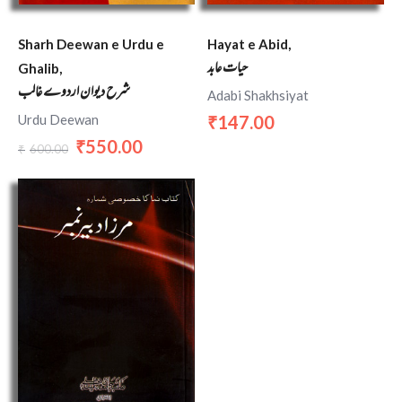
Sharh Deewan e Urdu e
Hayat e Abid,
حیات عابد
Ghalib,
شرح دیوان اردوے غالب
Adabi Shakhsiyat
Urdu Deewan
147.00
₹
550.00
₹
600.00
₹