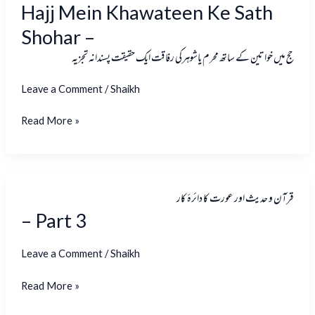
حج
Hajj Mein Khawateen Ke Sath
Hajj
میں
Mein
Shohar –
خواتین
Khawateen
حج میں خواتین کے ساتھ محرم یاشوہرکی رفاقت ایک حقیقت پسندانہ تجزیہ
کے
Ke
ساتھ
Sath
Leave a Comment
/
Shaikh
محرم
Shohar
یاشوہرک
Read More »
–
رفاقت
ایک
حقیقت
پسندانہ
قرآن
قرآن و حدیث اور عورت کا دائرۂ کار
–
تجزیہ
و
– Part 3
Part
حدیث
3
اور
Leave a Comment
/
Shaikh
عورت
کا
Read More »
دائرۂ