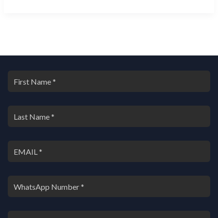
دائرۂ
کار