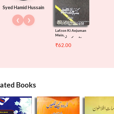
Syed Hamid Hussain
❮
❯
Lafzon Ki Anjuman
Mein,
لفظوں کی انجمن میں
62.00
₹
lated Books