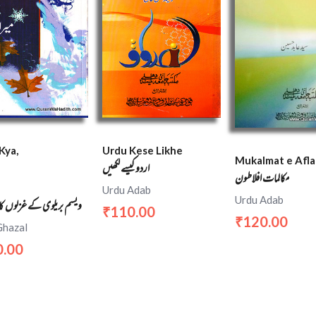
Kya,
Urdu Kese Likhe
Mukalmat e Afla
اردو کیسے لکھیں
مکالمات افلاطون
Urdu Adab
Urdu Adab
ویسم بریلوی کے غزلوں کا
110.00
₹
120.00
₹
Ghazal
0.00