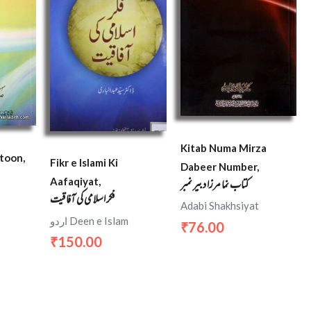
Kitab Numa Mirza
toon,
Fikr e Islami Ki
Dabeer Number,
کتاب نما مرزا دبیر نمبر
Aafaqiyat,
فكر اسلامى كى آفاقیت
Adabi Shakhsiyat
اردو Deen e Islam
76.00
₹
150.00
₹