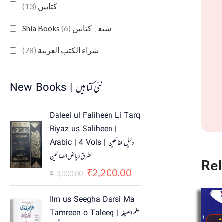
(13)
کتابیں
(6)
Shia Books شیعہ کتابیں
(78)
شراء الكتب العربية
New Books | نئی کتابیں
O
C
Daleel ul Faliheen Li Tarq
r
u
Riyaz us Saliheen |
i
r
Arabic | 4 Vols | دلیل الفالحین
g
r
لطرق ریاض الصالحین
i
e
Re
n
n
2,200.00
₹
3,000.00
₹
a
t
l
p
Ilm us Seegha Darsi Ma
p
r
Tamreen o Taleeq | علم الصیغہ
r
i