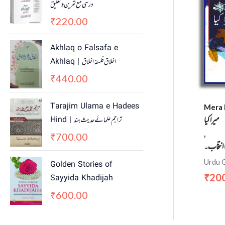
درسی مع تمرین و تعلیق
i
c
c
e
220.00
₹
e
i
w
s
Akhlaq o Falsafa e
a
:
Akhlaq | اخلاق فلسفہ اخلاق
s
₹
440.00
₹
:
2
₹
,
3
2
Tarajim Ulama e Hadees
Mera 
,
0
میرا کیا
Hind | تراجم علمائے حديث ہند
0
0
,
700.00
₹
0
.
 انتخاب۔
0
0
Urdu 
Golden Stories of
.
0
0
.
20
Sayyida Khadijah
₹
0
600.00
₹
.