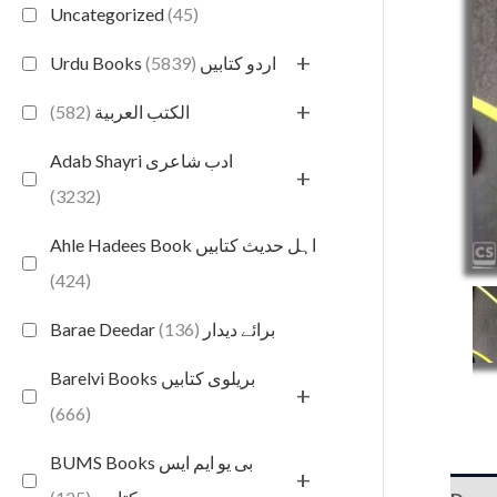
Uncategorized
(45)
+
(5839)
Urdu Books اردو کتابیں
+
(582)
الكتب العربية
Adab Shayri ادب شاعری
+
(3232)
Ahle Hadees Book اہل حدیث کتابیں
(424)
(136)
Barae Deedar برائے دیدار
Barelvi Books بریلوی کتابیں
+
(666)
BUMS Books بی یو ایم ایس
+