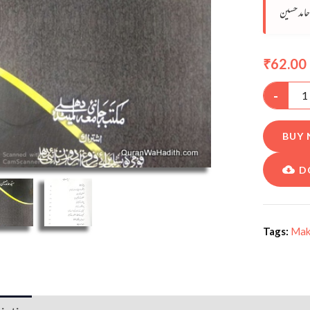
حامد حسین
62.00
₹
-
BUY
D
Tags:
Mak