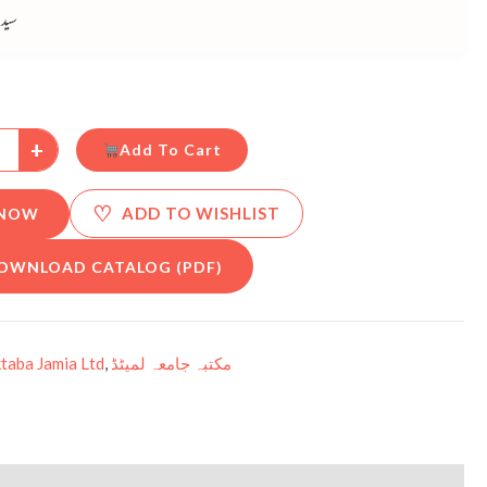
سید 
+
Add To Cart
♡
ADD TO WISHLIST
 NOW
OWNLOAD CATALOG (PDF)
taba Jamia Ltd
,
مکتبہ جامعہ لمیٹڈ