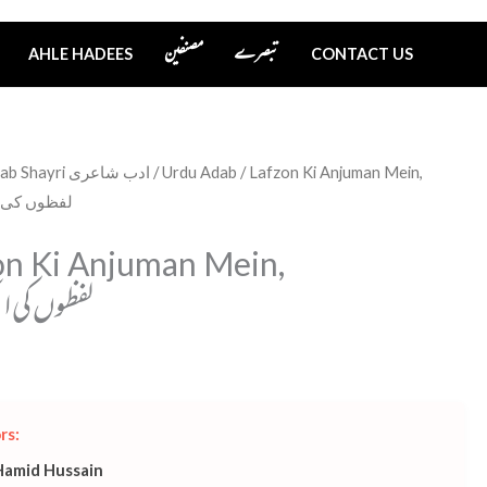
تبصرے
مصنفین
AHLE HADEES
CONTACT US
Adab Shayri ادب شاعری
/
Urdu Adab
/ Lafzon Ki Anjuman Mein,
لفظوں کی 
on Ki Anjuman Mein,
لفظوں کی ان
rs:
Hamid Hussain