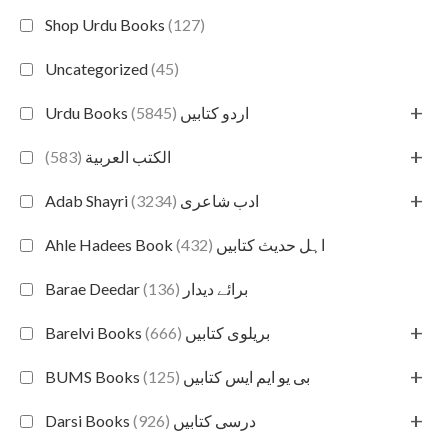
Shop Urdu Books
(127)
Uncategorized
(45)
+
(5845)
Urdu Books اردو کتابیں
+
(583)
الكتب العربية
+
(3234)
Adab Shayri ادب شاعری
(432)
Ahle Hadees Book اہل حدیث کتابیں
(136)
Barae Deedar برائے دیدار
+
(666)
Barelvi Books بریلوی کتابیں
+
(125)
BUMS Books بی یو ایم ایس کتابیں
+
(926)
Darsi Books درسی کتابیں