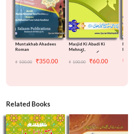
Muntakhab Ahadees
Masjid Ki Abadi Ki
Munta
Roman
Mehnat,
Roman
 احدیث
مسجد کی آبادی کی محنت
350.00
60.00
48
₹
₹
₹
500.00
100.00
₹
₹
Related Books