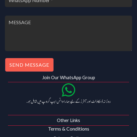
SEND MESSAGE
Join Our WhatsApp Group
روزانہ ڈسکاؤنٹ اور آفرز کے لیے ہمارا واٹس ایپ گروپ میں شامل ہو۔
Other Links
Terms & Conditions