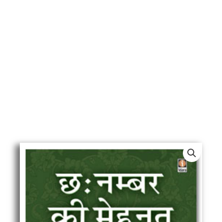
6
Number
Ki
Mehnat
-
Hindi
quantity