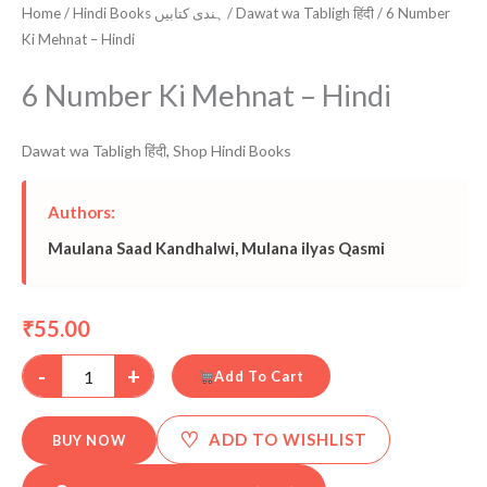
Home
/
Hindi Books ہندی کتابیں
/
Dawat wa Tabligh हिंदी
/ 6 Number
Ki Mehnat – Hindi
6 Number Ki Mehnat – Hindi
Dawat wa Tabligh हिंदी
,
Shop Hindi Books
Authors:
Maulana Saad Kandhalwi
,
Mulana ilyas Qasmi
55.00
₹
-
+
Add To Cart
♡
ADD TO WISHLIST
BUY NOW