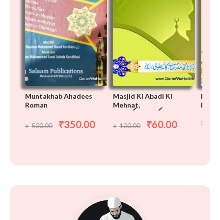
Muntakhab Ahadees
Masjid Ki Abadi Ki
Munta
Roman
Mehnat,
Roman
 احدیث
مسجد کی آبادی کی محنت
350.00
60.00
48
₹
₹
₹
500.00
100.00
₹
₹