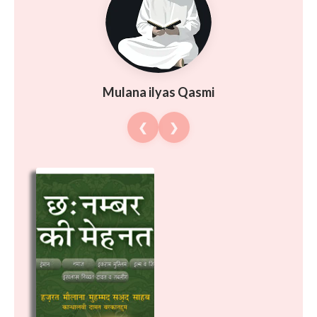
Mulana ilyas Qasmi
❮
❯