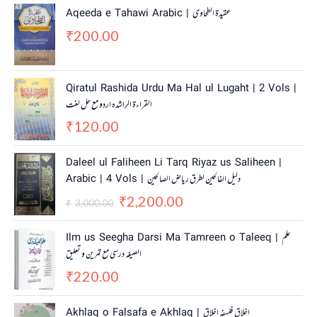
Aqeeda e Tahawi Arabic | عقیدة الطحاوی
200.00
₹
Qiratul Rashida Urdu Ma Hal ul Lugaht | 2 Vols |
القراءة الراشدہ اردو مع حل لغت
120.00
₹
O
C
Daleel ul Faliheen Li Tarq Riyaz us Saliheen |
r
u
Arabic | 4 Vols | دلیل الفالحین لطرق ریاض الصالحین
i
r
2,200.00
g
r
₹
3,000.00
₹
i
e
n
n
Ilm us Seegha Darsi Ma Tamreen o Taleeq | علم
a
t
الصیغہ درسی مع تمرین و تعلیق
l
p
220.00
p
r
₹
r
i
i
c
Akhlaq o Falsafa e Akhlaq | اخلاق فلسفہ اخلاق