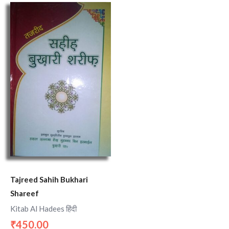
Tajreed Sahih Bukhari
Shareef
Kitab Al Hadees हिंदी
450.00
₹