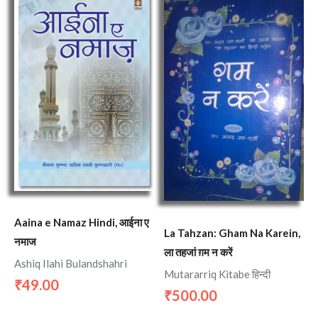
Aaina e Namaz Hindi, आईना ए
La Tahzan: Gham Na Karein,
नमाज
ला तहजां ग़म न करें
Ashiq Ilahi Bulandshahri
Mutararriq Kitabe हिन्दी
49.00
₹
500.00
₹