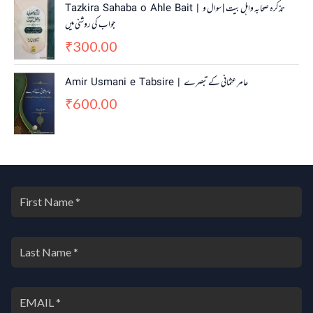
Tazkira Sahaba o Ahle Bait | تذکرہ صحابہ واہل بیت | سوال و
جواب کی روشنی میں
300.00
₹
Amir Usmani e Tabsire | عامر عثمانی کے تبصرے
600.00
₹