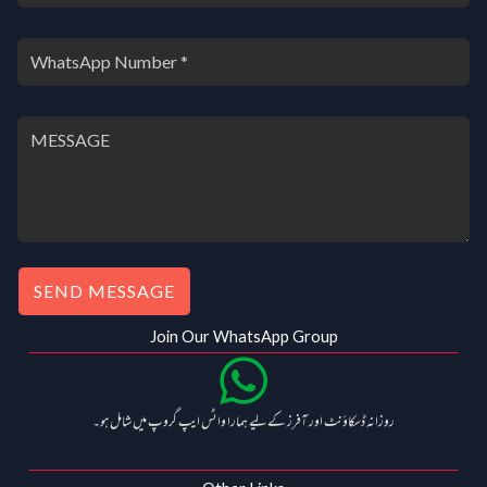
SEND MESSAGE
Join Our WhatsApp Group
روزانہ ڈسکاؤنٹ اور آفرز کے لیے ہمارا واٹس ایپ گروپ میں شامل ہو۔