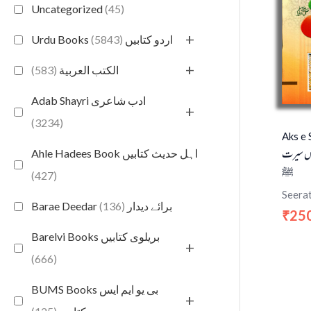
Uncategorized
(45)
+
(5843)
Urdu Books اردو کتابیں
+
(583)
الكتب العربية
Adab Shayri ادب شاعری
+
(3234)
Aks e 
 سیرت
Ahle Hadees Book اہل حدیث کتابیں
ﷺ
(427)
Seerat
(136)
Barae Deedar برائے دیدار
25
₹
Barelvi Books بریلوی کتابیں
+
(666)
BUMS Books بی یو ایم ایس
+