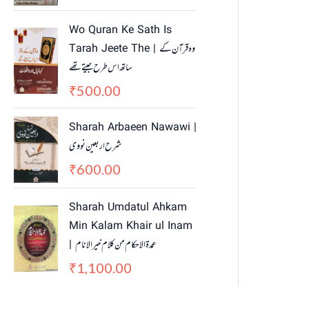
i
c
c
e
Wo Quran Ke Sath Is
e
i
Tarah Jeete The | وہ قرآن کے
w
s
ساتھ اس طرح جیتے تھے
a
:
500.00
₹
s
₹
:
4
₹
5
Sharah Arbaeen Nawawi |
5
0
شرح اربعین نووی
5
.
600.00
₹
0
0
.
0
Sharah Umdatul Ahkam
0
.
Min Kalam Khair ul Inam
0
.
| عمدۃ الاحکام من کلام خیر الانام
1,100.00
₹