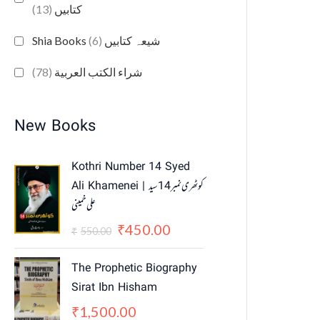
(13)
کتابیں
(6)
Shia Books شیعہ کتابیں
(78)
شراء الكتب العربية
New Books
O
C
Kothri Number 14 Syed
r
u
Ali Khamenei | کوٹھری نمبر 14 سید
i
r
علی خمینی
g
r
i
e
450.00
₹
550.00
₹
n
n
a
t
The Prophetic Biography
l
p
Sirat Ibn Hisham
p
r
1,500.00
₹
r
i