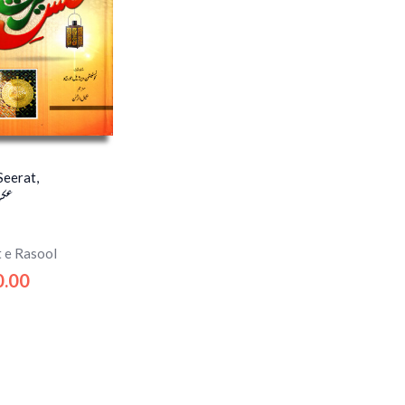
Seerat,
عکس
 e Rasool
0.00