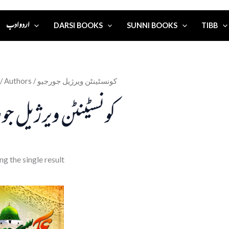
اردو ادب
DARSI BOOKS
SUNNI BOOKS
TIBB
/ Authors / کونسٹینٹن ویرژیل جورجیو
کونسٹینٹن ویرژیل جور
g the single result