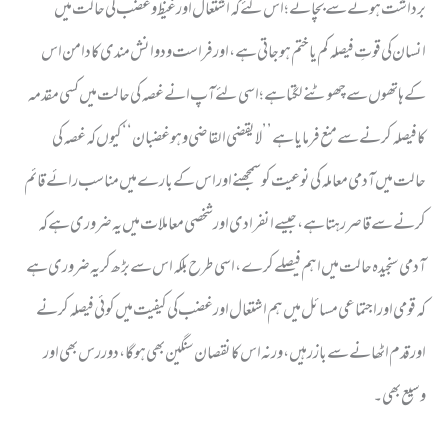
برداشت ہونے سے بچائے ؛ اس لئے کہ اشتعال اورغیظ و غضب کی حالت میں
انسان کی قوتِ فیصلہ کم یا ختم ہو جاتی ہے ، اور فراست و دوانش مندی کا دامن اس
کے ہاتھوں سے چھوٹنے لگتا ہے ؛ اسی لئے آپ ا نے غصہ کی حالت میں کسی مقدمہ
کا فیصلہ کرنے سے منع فرمایا ہے ’’ لایقضي القاضي و ہو غضبان‘‘ کیوں کہ غصہ کی
حالت میں آدمی معاملہ کی نوعیت کو سمجھنے اوراس کے بارے میں مناسب رائے قائم
کرنے سے قاصر رہتا ہے ، جیسے انفرادی اور شخصی معاملات میں یہ ضروری ہے کہ
آدمی سنجیدہ حالت میں اہم فیصلے کرے ، اسی طرح بلکہ اس سے بڑھ کر یہ ضروری ہے
کہ قومی اور اجتماعی مسائل میں ہم اشتعال اور غضب کی کیفیت میں کوئی فیصلہ کرنے
اور قدم اٹھانے سے باز رہیں ، ور نہ اس کا نقصان سنگین بھی ہوگا ، دور رس بھی اور
وسیع بھی ۔