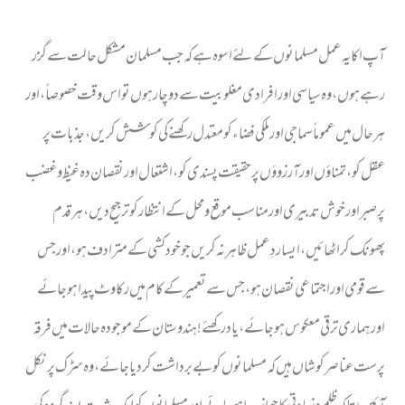
آپ ا کا یہ عمل مسلمانوں کے لئے اسوہ ہے کہ جب مسلمان مشکل حالت سے گزر
رہے ہوں ، وہ سیاسی اور افرادی مغلوبیت سے دوچار ہوں تو اس وقت خصوصاً ، اور
ہر حال میں عموماً سماجی اور ملکی فضاء کو معتدل رکھنے کی کوشش کریں ، جذبات پر
عقل کو ، تمناؤں اور آرزوؤں پر حقیقت پسندی کو ، اشتعال اور نقصان دہ غیظ و غضب
پر صبر اور خوش تدبیری اور مناسب موقع ومحل کے انتظار کو ترجیح دیں ، ہر قدم
پھونک کر اٹھائیں ، ایسا ردِ عمل ظاہر نہ کریں جو خود کشی کے مترادف ہو ، اور جس
سے قومی اور اجتماعی نقصان ہو ، جس سے تعمیر کے کام میں رکاوٹ پیدا ہو جائے
اورہماری ترقی معکوس ہو جائے ، یاد رکھئے ! ہندوستان کے موجودہ حالات میں فرقہ
پرست عناصر کوشاں ہیں کہ مسلمانوں کو بے برداشت کردیا جائے ، وہ سڑک پر نکل