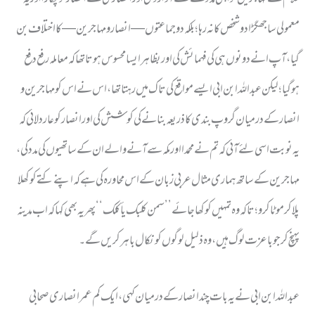
معمولی سا جھگڑا دو شخص کا نہ رہا ؛ بلکہ دو جماعتوں — انصار و مہاجرین — کا اختلاف بن
گیا ، آپ ا نے دونوں ہی کی فہمائش کی اور بظاہر ایسا محسوس ہوتا تھا کہ معاملہ رفع دفع
ہو گیا ؛ لیکن عبد اللہ ابن ابی ایسے مواقع کی تاک میں رہتا تھا ، اس نے اس کو مہاجرین و
انصار کے درمیان گروپ بندی کاذریعہ بنانے کی کوشش کی اور انصار کو عار دلائی کہ
یہ نوبت اسی لئے آئی کہ تم نے محمد ا اورمکہ سے آنے والے ان کے ساتھیوں کی مدد کی ،
مہاجرین کے ساتھ ہماری مثال عربی زبان کے اس محاورہ کی ہے کہ اپنے کتے کو کھلا
پلا کر موٹا کرو؛ تاکہ وہ تمہیں کو کھا جائے ’’ سمن کلبک یأکلک‘‘ پھر یہ بھی کہا کہ اب مدینہ
پہنچ کر جو باعزت لوگ ہیں ، وہ ذلیل لوگوں کو نکال باہر کریں گے ۔
عبد اللہ ابن ابی نے یہ بات چند انصار کے درمیان کہی ، ایک کم عمر انصاری صحابی