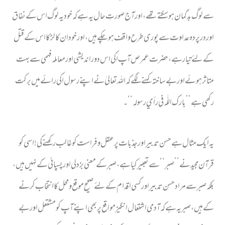
سے لوگ بد گمان ہو سکتے تھے ، اور آج صورتِ حال یہ ہے کہ خود یہ لوگ اس کے نفاق
اور در پردہ عداوت سے پوری طرح واقف ہو چکے ہیں ، اور خود ان کا لڑکا اس کے قتل
کے لئے تیار ہے ، حضرت عمر ص آپ ا کی اس دوراندیشی اورمعاملہ فہمی سے بہت
متاثر ہوئے اور بے ساختہ کہنے لگے کہ اللہ تعالیٰ نے اپنے رسول ا کی رائے میں برکت
رکھی ہے ’’ بارک اللّٰہ في رأي رسولہ ‘‘ ۔
یہ ایک مثال ہے حسن تدبیر اور جذبات پر عقل و فراست کو غالب رکھنے کی ! اسی کو
قرآن مجید نے ’’ صبر ‘‘ سے تعبیر کیا ہے ، صبر کے معنی بزدلی اور پسپائی کے نہیں ہیں ،
بلکہ صبر سے مراد حسن تدبیر اورکسی اقدام کے لئے صحیح موقع و محل کا انتخاب کرنے
کے ہیں ، صبریہ ہے کہ آدمی اشتعال انگیز مواقع پر بھی اپنے آپ کو مشتعل اوربے