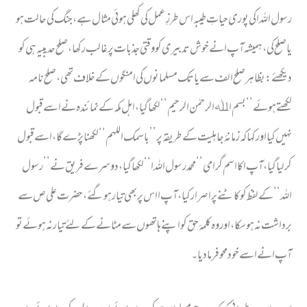
رسول اللہ ا کی پوری حیاتِ طیبہ اس طرزِ عمل کی کھلی ہوئی مثال ہے ، جنگ کی حالت ہو
یا صلح کی ، ہمیشہ آپ ا نے خوش تدبیری کو وقتی جذبات پر غالب رکھا ،صلح حدیبیہ ہی کو
دیکھئے : بظاہر صلح الف سے یا تک مسلمانوں کی امنگوں کے خلاف تھی ، صلح نامہ
لکھتے ہوئے ’’بسم اﷲ الرحمٰن الرحیم‘‘ لکھا گیا ، اہل مکہ کے نمائندہ نے اسے قبول
نہیں کیا اور کہا کہ زمانۂ جاہلیت کے طریقہ پر ’’ باسمک اللہم‘‘ لکھنا پڑے گا ، اسے قبول
کر لیا گیا ، آپ اکا اسم گرامی ’’ محمد رسول اللہ ا ‘‘ لکھا گیا ، دوسرے فریق نے ’’ رسول
اللہ ‘‘ کے لفظ کو کاٹنے پر اصرار کیا ، آپ ا اس پر بھی تیار ہوگئے ، حضرت علی ص سے
برداشت نہ ہو سکا ، اور وہ کلمۂ حق کو اپنے ہاتھوں سے مٹانے کے لئے تیار نہ ہوئے تو
آپ ا نے اسے خود محو فرمادیا ۔