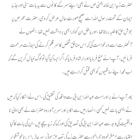
حضرت زید ابن خالد جہنی ص نے بھی اپنے سر کے کانوں سے یہ بات سنی اور جذبۂ
ایمان کے تحت رسول اللہ ا سے صحیح صورتِ حال عرض کردی ، حضرت عمر ص پر
جوشِ حق کا غلبہ رہتا تھا ، اور باطل ان کو ذرا بھی برداشت نہیں تھا ، انھوں نے
آنحضرت ا سے درخواست کی کہ اس منافق شخص کا سر قلم کرنے کی اجازت مرحمت
فرمائیں ، آپ ا نے منع فرمایا اور ارشاد فرمایا کہ اگر ایسا کیا گیا تو لوگ خیال کریں گے کہ
اب محمد ا پنے ساتھیوں کو بھی قتل کرا رہے ہیں ۔
پھر آپ ا نے براہ راست عبد اللہ ابن ابی سے واقعہ کی تحقیق کی ،اس نے انکار کیا کہ میں
نے ایسی بات نہیں کہی ، انصار میں سے اکابر اور سر بر آوردہ حضرات نے بھی اپنی نا
واقفیت کی وجہ سے عبد اللہ ابن ابی کی تصدیق کی اور کہا کہ زید بچے ہیں ، ان کی بات کا کیا
اعتبار ہے ؟ مگر خود وحی الٰہی سے حضرت زید کی تصدیق ہوئی ، بہر حال اس نا خوشگوار