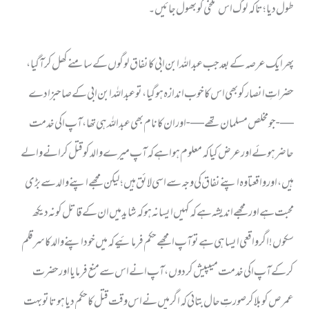
طول دیا ؛ تاکہ لوگ اس تلخی کو بھول جائیں ۔
پھر ایک عرصہ کے بعد جب عبد اللہ ابن ابی کا نفاق لوگوں کے سامنے کھل کر آگیا ،
حضراتِ انصار کو بھی اس کا خوب اندازہ ہوگیا ، تو عبد اللہ ابن ابی کے صاحبزادے
—-جو مخلص مسلمان تھے —- اوران کا نام بھی عبد اللہ ہی تھا ، آپ ا کی خدمت
حاضر ہوئے اور عرض کیا کہ معلوم ہوا ہے کہ آپ میرے والد کو قتل کرانے والے
ہیں ، اور واقعتا وہ اپنے نفاق کی وجہ سے اسی لائق ہیں ؛ لیکن مجھے اپنے والد سے بڑی
محبت ہے اورمجھے اندیشہ ہے کہ کہیں ایسا نہ ہو کہ شاید میں ان کے قاتل کو نہ دیکھ
سکوں ! اگر واقعی ایسا ہی ہے تو آپ ا مجھے حکم فرمائیے کہ میں خود اپنے والد کا سر قلم
کر کے آپ ا کی خدمت میںپیش کردوں ، آپ ا نے اس سے منع فرمایا اور حضرت
عمرص کو بلا کر صورتِ حال بتائی کہ اگر میں نے اس وقت قتل کا حکم دیا ہوتا تو بہت