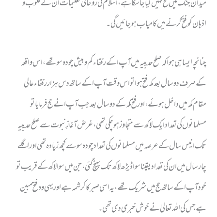
میدانِ جنگ میں فتح نہیں کیا جاسکا ہے ، اسلام کی روحانی تعلیمات ان کے قلوب و
اذہان کو فتح کرنے میں کامیاب ہو جائیں گی ۔
چنانچہ ایساہی ہوا کہ صلح حدیبیہ میں آپ ا کے رفقاء کم و بیش چودہ سو تھے ، اس واقعہ
کے صرف دو سال بعد مکہ فتح ہوا تو اس وقت آپ ا کے ساتھ دس ہزار رفقاء عالی
مقام مکہ میں داخل ہوئے ، اور فتح مکہ کے دو سال بعد جب آپ ا نے حج فرمایا تو
مسلمانوں کی تعداد ایک لاکھ سے متجاوز ہو چکی تھی ، غرض آغازِ نبوت سے صلح حدیبیہ
تک انیس سال کے عرصہ میں مسلمانوں کی تعداد چودہ سو سے کچھ زیادہ تھی اور اگلے
چار سال میں ان کی تعداد یقینا سوا ڈیڑھ لاکھ تک پہنچ گئی ، جن میں سوا لاکھ کے قریب تو
خود آپ ا کے ساتھ حج میں شریک تھے ، یہ اسی صبر کا کرشمہ ہے اوریہی وہ فتح مبین
ہے جس کی اللہ تعالیٰ نے خوش خبری دی تھی ۔