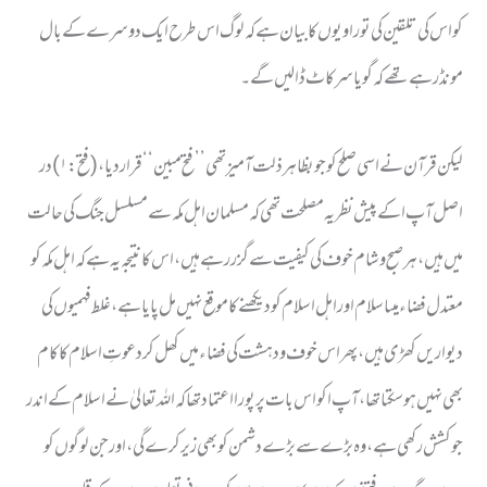
کو اس کی تلقین کی تو راویوں کا بیان ہے کہ لوگ اس طرح ایک دوسرے کے بال
مونڈ رہے تھے کہ گویا سرکاٹ ڈالیں گے ۔
لیکن قرآن نے اسی صلح کو جو بظاہر ذلت آمیز تھی ’’ فتح مبین ‘‘ قرار دیا ، ( فتح : ۱ ) در
اصل آپ ا کے پیش نظر یہ مصلحت تھی کہ مسلمان اہل مکہ سے مسلسل جنگ کی حالت
میں ہیں ، ہر صبح وشام خوف کی کیفیت سے گزر رہے ہیں ، اس کا نتیجہ یہ ہے کہ اہل مکہ کو
معتدل فضاء میںاسلام اوراہل اسلام کو دیکھنے کا موقع نہیں مل پایا ہے ، غلط فہمیوں کی
دیواریں کھڑی ہیں ، پھر اس خوف و دہشت کی فضاء میں کھل کر دعوتِ اسلام کا کام
بھی نہیں ہو سکتا تھا ، آپ ا کو اس بات پر پورا اعتماد تھا کہ اللہ تعالیٰ نے اسلام کے اندر
جو کشش رکھی ہے ، وہ بڑے سے بڑے دشمن کو بھی زیر کرے گی ، اور جن لوگوں کو