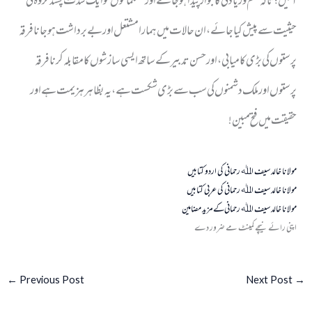
آئیں ؛ تاکہ ظلم و زیادتی کا جواز پیدا ہوجائے اور مسلمانوں کو ایک شدت پسند گروہ کی
حیثیت سے پیش کیا جائے ، ان حالات میں ہمارا مشتعل اور بے برداشت ہو جانا فرقہ
پرستوں کی بڑی کامیابی ، اور حسن تدبیر کے ساتھ ایسی سازشوں کا مقابلہ کرنا فرقہ
پرستوں اور ملک دشمنوں کی سب سے بڑی شکست ہے ، یہ بظاہر ہزیمت ہے اور
حقیقت میں فتح مبین !
مولانا خالد سیف اﷲ رحمانی کی اردو کتابیں
مولانا خالد سیف اﷲ رحمانی کی عربی کتابیں
مولانا خالد سیف اﷲ رحمانی
کے
مزید مضامین
اپنی رائے نیچے کمینٹ مے ضرور دے
←
Previous Post
Next Post
→