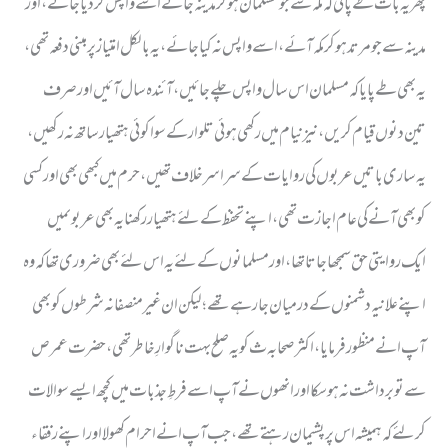
پھر یہ بات طے پائی کہ مکہ سے جو مسلمان ہو کر مدینہ جائے اسے واپس کردیا جائے ، اور
مدینہ سے جو مرتد ہو کر مکہ آئے ، اسے واپس نہ کیا جائے ، یہ بالکل امتیاز پر مبنی دفعہ تھی ،
یہ بھی طے پایا کہ مسلمان اس سال واپس چلے جائیں ، آئندہ سال آئیں اور صرف
تین دنوں قیام کریں ، نیز نیام میں رکھی ہوئی تلوار کے سوا کوئی ہتھیار ساتھ نہ رکھیں ،
یہ ساری باتیں عربوں کی روایات کے سراسر خلاف تھیں ، حرم میں کبھی بھی اور کسی
کو بھی آنے کی عام اجازت تھی ، اپنے تحفظ کے لئے ہتھیار رکھنا یہ بھی عربوںمیں
ایک روایتی حق سمجھا جاتا تھا، اور مسلمانوں کے لئے یہ اس لئے بھی ضروری تھا کہ وہ
اپنے علانیہ دشمنوں کے درمیان جارہے تھے ؛ لیکن ان غیر منصفانہ شرطوں کو بھی
آپ ا نے منظور فرمایا ، اکثر صحابہ ث کو یہ صلح بہت ناگوارِ خاطر تھی ، حضرت عمر ص
سے تو برداشت نہ ہو سکا اور انھوں نے آپ ا سے فرطِ جذبات میں کچھ ایسے سوالات
کر لئے کہ ہمیشہ اس پر پشیمان رہتے تھے ، جب آپ ا نے احرام کھولا اور اپنے رفقاء