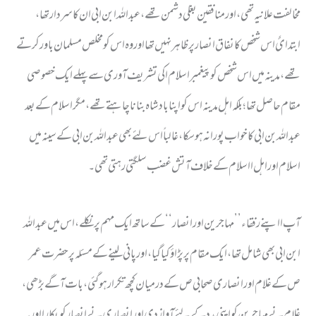
مخالفت علانیہ تھی ، اور منافقین بغلی دشمن تھے ، عبد اللہ ابن ابی ان کا سردار تھا ،
ابتدائً اس شخص کا نفاق انصار پر ظاہر نہیں تھا اور وہ اس کو مخلص مسلمان باور کرتے
تھے ، مدینہ میں اس شخص کو پیغمبر اسلام ا کی تشریف آوری سے پہلے ایک خصوصی
مقام حاصل تھا ؛ بلکہ اہل مدینہ اس کو اپنا بادشاہ بنانا چاہتے تھے ، مگر اسلام کے بعد
عبد اللہ بن ابی کا خواب پورا نہ ہو سکا ، غالباً اس لئے بھی عبد اللہ بن ابی کے سینہ میں
اسلام اور اہل ااسلام کے خلاف آتش غضب سلگتی رہتی تھی ۔
آپ ا اپنے رفقاء ’’ مہاجرین اور انصار ‘‘ کے ساتھ ایک مہم پر نکلے ، اس میں عبد اللہ
ابن ابی بھی شامل تھا ، ایک مقام پر پڑاؤ کیا گیا ، اورپانی لینے کے مسئلہ پر حضرت عمر
ص کے غلام اور انصاری صحابی ص کے درمیان کچھ تکرار ہو گئی ، بات آگے بڑھی ،
غلام نے مہاجرین کو اپنی مدد کے لئے آواز دی اور انصار ی نے انصار کو پکارا اور یہ