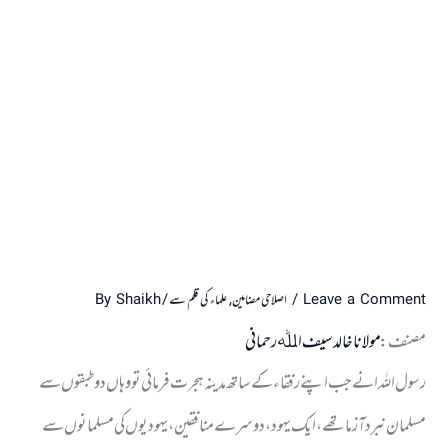
Leave a Comment
/
اصلاحی مضامین
,
علماء کی قلم سے
/ By
Shaikh
مصنف:
مولانا خالد سیف اﷲ رحمانی
رسول اللہ ا نے جب اپنے رفقاء کے ساتھ مدینہ ہجرت فرمائی تو وہاں دو طبقوں سے
مسلمان نبرد آزما تھے ، ایک یہود ، دوسرے منافقین ، یہودیوں کی مسلمانوں سے