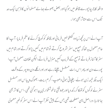
واقعہ کا چرچا پورے قافلہ میں ہو گیا اور بعض بھولے بھالے مسلمانوں کا ذہن ایک حد
تک اس سے متاثر بھی ہوا ۔
آپ ا نے اس پر کچھ زیادہ گفتگو نہیں فرمائی اورقافلہ کو کوچ کرنے کا حکم فرمایا ، آپ اکا
عام معمول یہ تھا کہ صبح میں سفر شروع کرتے تو شام میں کہیں پڑاؤ کرتے اور شام میں
سفر کا آغاز فرماتے تو صبح کے قریب کہیں منزل فرماتے؛ لیکن خلافِ معمول آپ ا
پورے دن اور پھر اس رات مسلسل چلتے رہے اور اور اگلے دن دو پہر کے وقت
ایک جگہ خیمہ زن ہوئے ، چلچاتی ہوئی دھوپ ، گرم ریت ، بھوک و پیاس اور مسلسل
سفر نے لوگوں کو تھکا کر رکھ دیا اور جو وقتی ناخوشگواری پیدا ہوگئی تھی ، اس کا اثر بھی
جاتا رہا ، در اصل یہی مصلحت تھی جس کے پیش نظر آپ انے اس سفر کو غیر معمولی