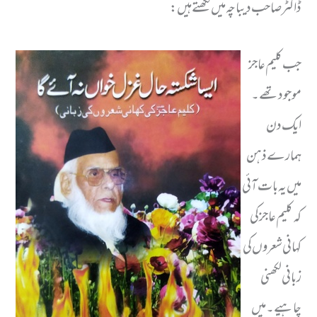
ڈاکٹرصاحب دیباچہ میں لکھتے ہیں :
جب کلیم عاجز
موجود تھے ۔
ایک دن
ہمارے ذہن
میں یہ بات آئی
کہ کلیم عاجز کی
کہانی شعروں کی
زبانی لکھنی
چاہیے ۔ میں