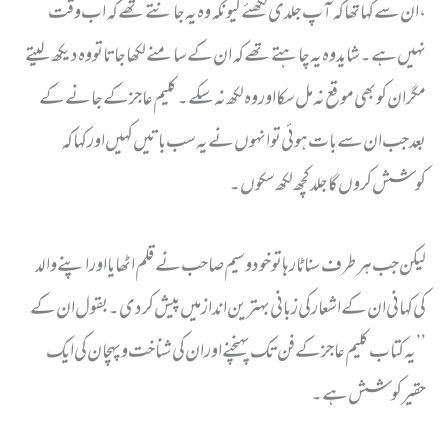
، ان سے کہا تھا کہ آپ جلدی لکھئے کیونکہ وہ یہ جانتے تھے کہ اب وقت
نہیں ہے ۔شاید وہ یہ چاہتے تھے کہ ان کے سامنے لکھا جا تا تو وہ دیکھ لیتے
مگر ان کو بھی موقع نہ مل سکا اور وہ لکھ نہ سکے۔ کلیم عاجز کے جانے کے
بعد جب ان سے بات ہوئی تو انہوں نے یہ سب باتیں کہیں اور کہا کہ
کوشش کروں گا جلد کچھ لکھ سکوں ۔
لیکن جب ہر طرف سناٹا رہا تو خود وسیم صاحب نے قلم اٹھایا اور اپنے والد
کی کہانی ان کے اشعار کی زبانی بہترین انداز میں پیش کردی ۔ بقول ان کے
’’ یہ کتاب کلیم عاجز کے فن تک پہنچنے اور ان کی شناخت وپہچان کی ایک
حقیر کوشش ہے ۔