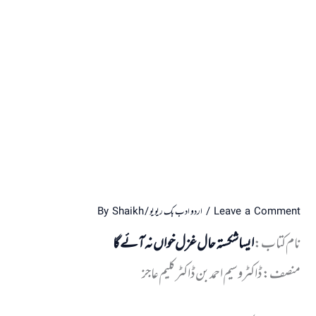
Leave a Comment
/
اردو ادب بک ریویو
/ By
Shaikh
نام کتاب:
ایسا شکستہ حال غزل خواں نہ آئے گا
منصف: ڈاکٹر وسیم احمد بن ڈاکٹر کلیم عاجز