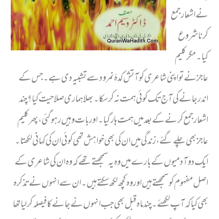
نے اشعار جمع
کرنا شروع
کیا۔مگر کلیم
عاجز نے تو اپنی شاعری کو آتش کدۂ نمرود سے تشبیہ دی ہے ۔جس کے
اندر جانے کی آج تک کوئی ہمت نہ کر سکا ۔ بھلا ہماری صلاحیت کیا؟ چند
اشعار جمع کرنے کے بعد میں ہمت ہار گیا۔ اور بات وہیں رہوگئی، پھر کلیم
عاجز بھی چلے گئے ، زندگی میں ان کی بھی خواہش تھی کوئی ان کی کہانی لکھتا۔
ایک دو آدمیوں کے بارے میں وہ یہ سمجھتے تھے کہ وہ ان کی شاعری کے
اصل مفہوم کو سمجھتے ہیں اور وہ کچھ لکھ سکتے ہیں ۔ان سے انہوں نے تذکرہ
بھی کیا کہ آپ لکھئے ۔ چند ماہ قبل بھی جب انہوں نے جانے کا فیصلہ کر لیا تھا