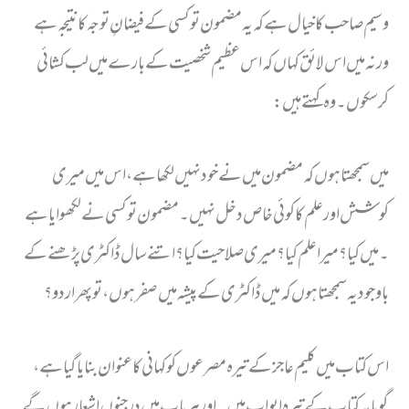
وسیم صاحب کا خیال ہے کہ یہ مضمون تو کسی کے فیضانِ توجہ کا نتیجہ ہے
ورنہ میں اس لائق کہاں کہ اس عظیم شخصیت کے بارے میں لب کشائی
کرسکوں۔ وہ کہتے ہیں:
میں سمجھتا ہوں کہ مضمون میں نے خود نہیں لکھا ہے ، اس میں میری
کوشش اور علم کا کوئی خاص دخل نہیں ۔ مضمون تو کسی نے لکھوایا ہے
۔ میں کیا ؟ میرا علم کیا ؟ میری صلاحیت کیا؟ اتنے سال ڈاکٹری پڑھنے کے
باوجود یہ سمجھتا ہوں کہ میں ڈاکٹری کے پیشہ میں صفر ہوں ، تو پھراردو؟
اس کتاب میں کلیم عاجز کے تیرہ مصرعوں کو کہانی کا عنوان بنایا گیا ہے،
گویا یہ کتاب کے تیرہ ابواب ہیں ۔ اور ہرباب میں درجنوں اشعار ہوں گے