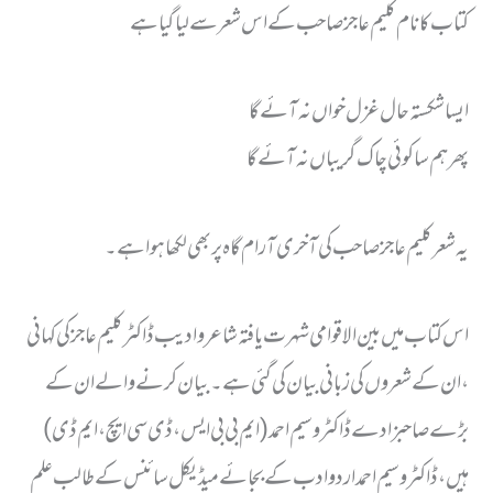
کتاب کا نام کلیم عاجز صاحب کے اس شعر سے لیا گیا ہے
ایسا شکستہ حال غزل خواں نہ آئے گا
پھر ہم سا کوئی چاک گریباں نہ آئے گا
یہ شعر کلیم عاجز صاحب کی آخری آرام گاہ پر بھی لکھا ہوا ہے۔
اس کتاب میں بین الاقوامی شہرت یافتہ شاعر وادیب ڈاکٹر کلیم عاجز کی کہانی
،ان کے شعروں کی زبانی بیان کی گئی ہے ۔ بیان کرنے والے ان کے
بڑے صاحبزادے ڈاکٹر وسیم احمد ( ایم بی بی ایس، ڈی سی ایچ ، ایم ڈی )
ہیں ، ڈاکٹر وسیم احمد اردو ادب کے بجائے میڈیکل سائنس کے طالب علم