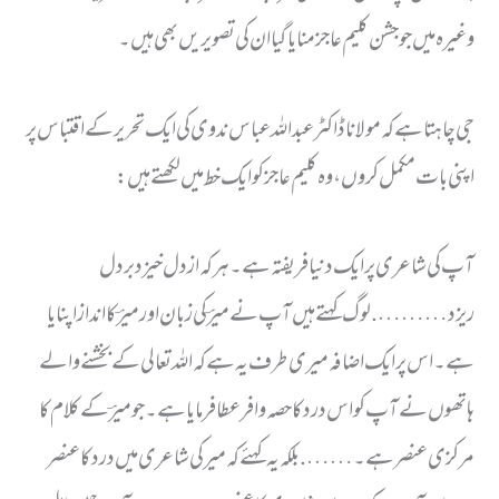
وغیرہ میں جو جشن کلیم عاجز منایا گیا ان کی تصویریں بھی ہیں ۔
جی چاہتا ہے کہ مولانا ڈاکٹر عبد اللہ عباس ندوی کی ایک تحریر کے اقتباس پر
اپنی بات مکمل کروں ، وہ کلیم عاجز کو ایک خط میں لکھتے ہیں :
آپ کی شاعری پر ایک دنیا فریفتہ ہے۔ ہر کہ از دل خیزد بردل
ریزد………. لوگ کہتے ہیں آپ نے میرؔ کی زبان اور میرؔ کا انداز اپنایا
ہے ۔اس پر ایک اضافہ میری طرف یہ ہے کہ اللہ تعالی کے بخشنے والے
ہاتھوں نے آپ کو اس درد کا حصہ وافر عطا فر ما یا ہے ۔ جو میرؔ کے کلام کا
مرکزی عنصر ہے۔…….بلکہ یہ کہئے کہ میر کی شاعری میں درد کا عنصر