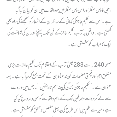
، جن کا پس منظر اور اس پس منظر میں جو واقعات ہیں ان کو بیان کیا گیا
ہے۔ اس سے کلیم عاجز کی کہانی کے ساتھ ان کے اشعار کو سمجھنے کی راہ بھی
کھلتی ہے۔ واقعی یہ کتاب کلیم عاجز کے فن تک پہنچنے اور ان کی شناخت کی
ایک کامیاب کوشش ہے ۔
صفحہ 240؍ سے 283یعنی کتاب کے اختتام تک کلیم عاجز سے بڑی
متعلق اہم اور قیمتی معلومات کو چند عناوین کے تحت جمع کردیا گیا ہے ۔ پہلا
عنوان ہے: ’’ کلیم عاجز کی زندگی کی چند اہم تاریخیں‘‘ ۔ جس میں ولادت
سے لے کر وفات وتدفین تک کے اہم واقعات کو سن وار درج کیا گیا
ہے، میرے علم میں اس طرح کی یہ پہلی مفصل ومحقق کوشش ہے۔