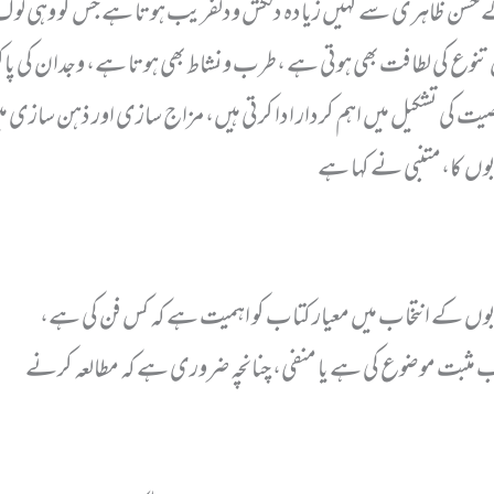
 حسن ظاہری سے کہیں زیادہ دلکش ودلفریب ہوتا ہے جس کو وہی لوگ م
تنوع کی لطافت بھی ہوتی ہے ،طرب ونشاط بھی ہوتا ہے، وجدان کی پاکیزگی
ت کی تشکیل میں اہم کردار ادا کرتی ہیں، مزاج سازی اور ذہن سازی 
ابوں کا،متنبی نے کہا ہے
ابوں کے انتخاب میں معیار کتاب کو اہمیت ہے کہ کس فن کی ہے،
اب مثبت موضوع کی ہے یا منفی، چنانچہ ضروری ہے کہ مطالعہ کرنے