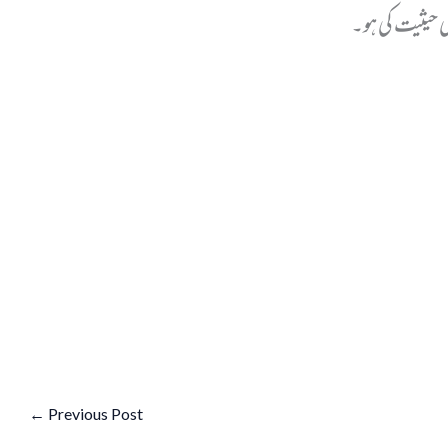
ی حیثیت کی ہو۔
←
Previous Post