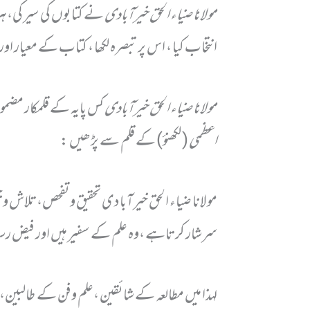
مولانا ضیاء الحق خیرآبادی
نے کتابوں کی سیر کی، ہر
انتخاب کیا ، اس پر تبصرہ لکھا ، کتاب کے معیار او
مولانا ضیاء الحق خیرآبادی
کس پایہ کے قلمکار مضم
اعظمی
( لکھنؤ) کے قلم سے پڑھیں :
مولانا ضیاء الحق خیرآبادی تحقیق وتفحص،تلاش وجست
سرشار کرتاہے ،وہ علم کے سفیر ہیں اور فیض رس
لہذا میں مطالعہ کے شائقین ،علم وفن کے طالبین