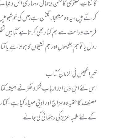
کائناتِ معنوی کا حسن وجمال ،ہماری اس دنیا کے
کرتے ہیں ،یہ وہ مشکبار گلشن ہے جس کی خوشبو میں 
فرحت وراحت سے ہم کنار بھی کرتاہے کتابیں شخصی
رول یا تو ہم جلیسوں اور ہم نشیوں کا ہوتاہے یاکت
خیرالجلیس فی الزمان کتاب
اس لئے اہل دل اور ارباب فکر ونظر نے ہمیشہ کت
مصنف کا عقیدہ ومزاج اور ادبی معیار کیاہے ،کت
کے لئے طلبہ عزیز کی رہنمائی کی جائے