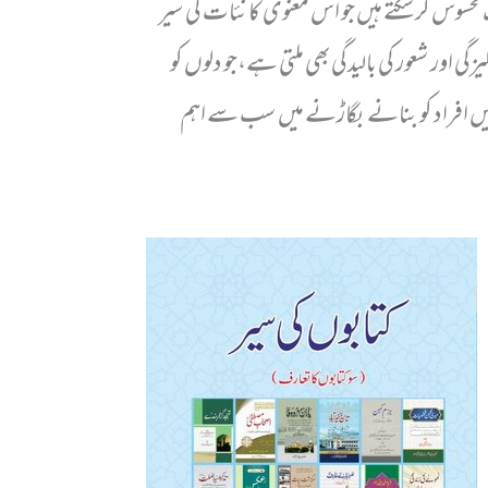
حسوس کرسکتے ہیں جو اس معنوی کانئات کی سیر
 اور شعور کی بالیدگی بھی ملتی ہے،جو دلوں کو
میں افراد کو بنانے بگاڑنے میں سب سے اہم