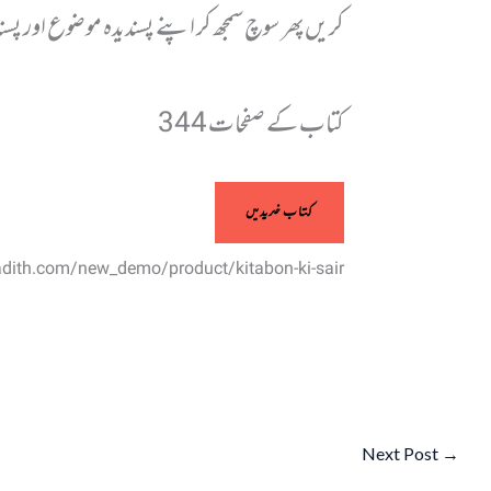
کریں پھر سوچ سمجھ کر اپنے پسندیدہ موضوع اور پس
کتاب کے صفحات 344
کتاب خریدیں
dith.com/new_demo/product/kitabon-ki-sair/
Next Post
→