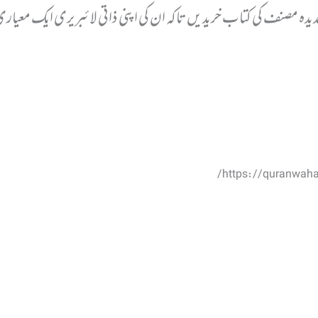
ندیدہ مصنف کی کتاب خریدیں تاکہ ان کی اپنی ذاتی لائبریری ایک معیار
https://quranwaha