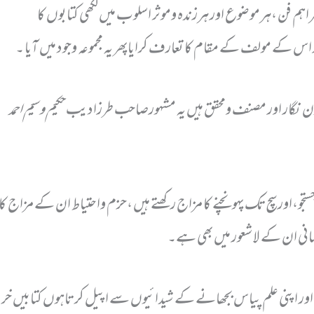
اہم فن ،ہرموضوع اور ہرزندہ وموثر اسلوب میں لکھی کتابوں کا
ر اس کے مولف کے مقام کا تعارف کرایاپھر یہ مجموعہ وجود میں آیا ۔
ون نگار اور مصنف ومحقق ہیں یہ مشہورصاحب طرزادیب
حکیم وسیم احمد
جو،اور سچ تک پہونچنے کا مزاج رکھتے ہیں ،حزم واحتیاط ان کے مزاج کا خ
انی ان کے لاشعور میں بھی ہے۔
،اور اپنی علم پیاس بجھانے کے شیدائیوں سے اپیل کرتاہوں کتابیں 