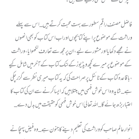
فاضل مصنف راقمِ سطور سے بہت محبت کرتے ہیں _ اس سے پہلے
وراثت کے موضوع پر اپنے کتابچوں اور اب اس کتاب کو بھی انھوں
نے مجھے دکھایا اور مشورے لیے ، ان پر مجھ سے تعارف لکھوایا ، وراثت
کے موضوع پر میرے کچھ ویڈیوز کے لنک کتاب کے آخر میں شامل کیے
، باقاعدہ کتاب کے ٹائٹل پر صراحت کی کہ یہ کتاب میری نظر سے گزر چکی
ہے _ شاید وہ اس خوش فہمی میں مبتلا ہیں کہ ایسا کرنے سے ان کی کتاب کا
اعتبار بڑھ جائے گا _ اللہ تعالیٰ اس خوش فہمی کو حقیقت میں بدل دے _
انوار عالم صاحب کو وراثت کی تعلیم دینے کا جنون ہے _ وہ فیض پہنچانے