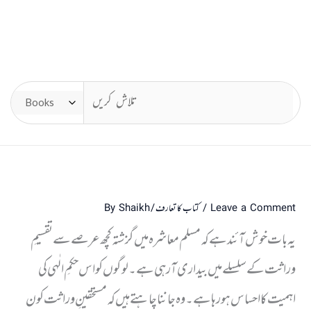
Leave a Comment
/
کتاب کا تعارف
/ By
Shaikh
یہ بات خوش آئند ہے کہ مسلم معاشرہ میں گزشتہ کچھ عرصے سے تقسیمِ
وراثت کے سلسلے میں بیداری آرہی ہے ۔ لوگوں کو اس حکمِ الٰہی کی
اہمیت کا احساس ہورہا ہے ۔ وہ جانناچاہتے ہیں کہ مستحقینِ وراثت کون