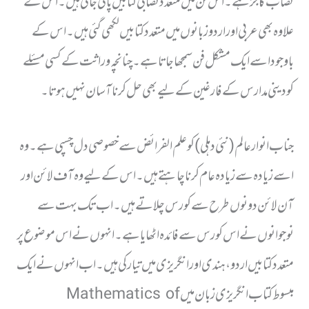
نصاب کا جز ہے ۔ اس فن میں متعدد نصابی کتابیں پائی جاتی ہیں ۔ اس کے
علاوہ بھی عربی اور اردو زبانوں میں متعدد کتابیں لکھی گئی ہیں ۔ اس کے
باوجود اسے ایک مشکل فن سمجھاجاتا ہے ۔ چنانچہ وراثت کے کسی مسئلے
کو دینی مدارس کے فارغین کے لیے بھی حل کرنا آسان نہیں ہوتا ۔
جناب انوار عالم (نئی دہلی) کو علم الفرائض سے خصوصی دل چسپی ہے ۔ وہ
اسے زیادہ سے زیادہ عام کرنا چاہتے ہیں ۔ اس کے لیے وہ آف لائن اور
آن لائن دونوں طرح سے کورس چلاتے ہیں ۔ اب تک بہت سے
نوجوانوں نے اس کورس سے فائدہ اٹھایاہے ۔ انہوں نے اس موضوع پر
متعدد کتابیں اردو ، ہندی اور انگریزی میں تیار کی ہیں ۔ اب انہوں نے ایک
مبسوط کتاب انگریزی زبان میں Mathematics of