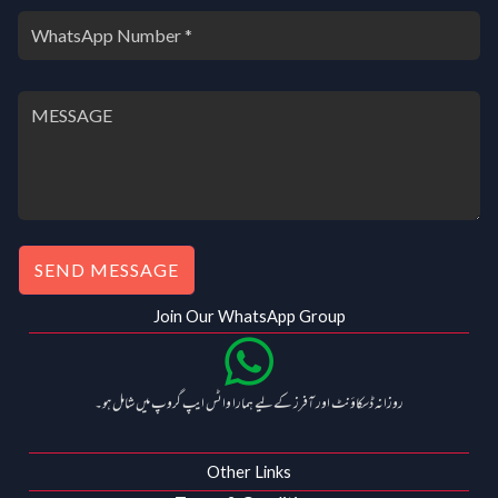
SEND MESSAGE
Join Our WhatsApp Group
روزانہ ڈسکاؤنٹ اور آفرز کے لیے ہمارا واٹس ایپ گروپ میں شامل ہو۔
Other Links