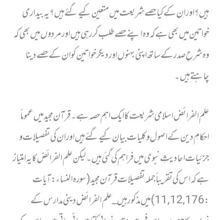
ہیں؟ اور ان کے کیاحصے شریعت میں متعین کیے گئے ہیں؟ یہ بیداری
خواتین میں بھی ہے کہ وہ اپنے حصے طلب کررہی ہیں اور مردوں میں بھی کہ
وہ شرحِ صدر کے ساتھ اپنی بہنوں اور دیگر خواتین کو ان کے حصے دینا
چاہتے ہیں ۔
علم الفرائض اسلامی شریعت کا ایک اہم حصہ ہے ۔ قرآن مجید میں عموماً
احکامِ دین کے اصول وکلیات بیان کیے گئے ہیں اور ان کی تفصیلات و
جزئیات احادیثِ نبوی میں فراہم کی گئی ہیں ۔ لیکن علم الفرائض کا یہ امتیاز
ہے کہ اس کی تقریباً جملہ تفصیلات قرآن مجید (سورہ النساء : آیات
: 11,12,176) میں مذکور ہیں _ علم الفرائض دینی مدارس کے