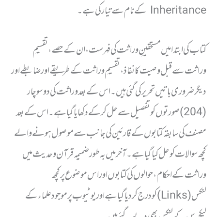
Inheritance کے نام سے تیار کی ہے ۔
کتاب کی ابتدامیں مستحقینِ وراثت کی فہرست ، ان کے حصے ، تقسیمِ
وراثت سے قبل وصیت کا نفاذ ، تقسیمِ وراثت کے طریقے اور ضابطے اور
دیگر ضروری باتیں تحریر کی گئی ہیں ۔ اس کے بعد وراثت کی دو سو چار
(204) صورتوں کو تفصیل سے حل کرکے دکھایا گیا ہے ۔ اس کے بعد
مصنف کی سابقہ کتابوں کے قارئین کی جانب سے موصول ہونے والے
کچھ سوالات کو حل کیا گیا ہے ۔ آخر میں بہ طور ضمیمہ قرآن وحدیث میں
وراثت کے احکام ، حوالوں کی کتابوں اور اس موضوع پر کچھ
لنکس(Links) کو درج کردیا گیا ہے اور یوٹیوب پر موجود علماء کے
لیکچرس کے لنکس بھی دیے گئے ہیں ۔