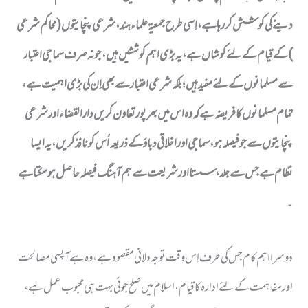
دینے کی کوشش کررہا ہے، اِسی طرح جمعیۃ علماء ہند، شرعی پنچایتوں ( محاکم شرعی
) کے قیام کے لئے کوشاں ہے، یہ بڑی اہم کوششیں ہیں، جو نہ صرف سماجی اعتبار
سے مسلمانوں کے لئے مفید ہیں؛ بلکہ شرعی اعتبار سے بھی اِن کی بڑی اہمیت ہے،
تمام مسلمانوں کا فریضہ ہے کہ وہ اس میں بھرپور تعاون کریں دارالقضاء اور شرعی
پنچایتوں سے جو فیصلہ ہو، سماجی اور اخلاقی دباؤ کے ذریعہ اُس کو نافذ کریں، یہ ایسا
نظام ہے جس سے جلد، سستا اور شریعت سے ہم آہنگ فیصلہ حاصل ہوسکتا ہے
۔
دوسرا اہم کام جس کی طرف اِس وقت توجہ دلانی مقصود ہے، وہ ہے آپسی مصالحت
اور مفاہمت کے لئے ادارہ کا قیام، اسلام میں صلح جوئی بہت ہی محبوب عمل ہے،