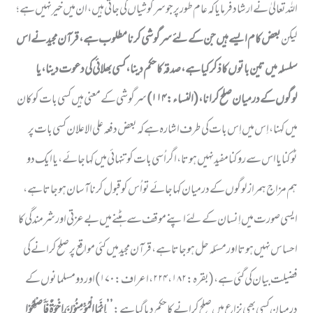
اللہ تعالیٰ نے ارشاد فرمایا کہ عام طورپر جو سرگوشیاں کی جاتی ہیں، ان میں خیر نہیں ہے؛
لیکن
بعض کام ایسے ہیں جن کے لئے سرگوشی کرنا مطلوب ہے، قرآن مجید نے اس
سلسلہ میں تین باتوں کا ذکر کیا ہے، صدقہ کا حکم دینا، کسی بھلائی کی دعوت دینا، یا
لوگوں کے درمیان صلح کرانا، ( النساء : ۱۱۴)
سرگوشی کے معنی ہیں کسی بات کو کان
میں کہنا، اِس میں اِس بات کی طرف اشارہ ہے کہ بعض دفعہ علی الاعلان کسی بات پر
ٹوکنا یا اس سے روکنا مفید نہیں ہوتا، اگر اُسی بات کو تنہائی میں کہا جائے، یا ایک دو
ہم مزاج ہمراز لوگوں کے درمیان کہا جائے تو اُس کو قبول کرنا آسان ہوجاتا ہے،
ایسی صورت میں اِنسان کے لئے اپنے موقف سے ہٹنے میں بے عزتی اور شرمندگی کا
احساس نہیں ہوتا اور مسئلہ حل ہوجاتا ہے، قرآن مجید میں کئی مواقع پر صلح کرانے کی
فضیلت بیان کی گئی ہے، ( بقرہ : ۱۸۲ ، ۲۲۴ ، اعراف : ۱۷۰) اور دو مسلمانوں کے
درمیان کسی بھی نزاع میں صلح کرانے کا حکم دیا گیا ہے:
’’إِنَّمَا الْمُؤْمِنُوْنَ إِخْوَۃٌ فَأَصْلِحُوْا