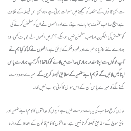
سے بھی قانون کے مقصد کو سمجھنے میں سہولت ہوتی ہے، وہ بھی اس فیصلہ کے خلاف
ہے؟
جج
صاحب مختلف جوابات دیتے رہے اور انھوں نے اِن کو مطمئن کرنے کی
کوشش کی؛ لیکن یہ صاحب مطمئن نہیں ہوسکے، آخر میں انھوں نے جوبات کہی، وہ
ہمارے لئے تازیانۂ عبرت اور غور و فکر کے لائق ہے،
انھوں نے کہا کہ کیا ہم نے
آپ لوگوں سے اپنا مقدمہ ہماری عدالت میں لانے کو کہا تھا؟ اگر آپ ہمارے پاس
اپنا کیس لائیں گے تو ہم اپنے ضمیر کے مطابق فیصلہ کریں گے
، میرے وہ دوست
کہنے لگے کہ میرے پاس اُن کے اِس سوال کا کوئی جواب نہیں تھا ۔
حالاں کہ جج صاحب کی یہ بات درست نہیں ہے؛ کیوں کہ عدالتوں کا کام اپنے ضمیر اور
اپنی سوچ کے مطابق فیصلہ کرنا نہیں ہے، عدالتوں کا کام قانون کے الفاظ کے دائرہ