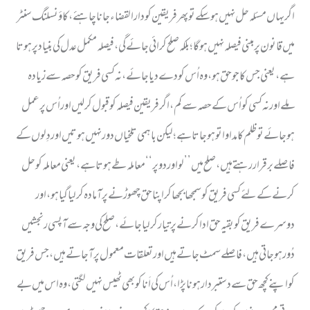
اگر یہاں مسئلہ حل نہیں ہوسکے تو پھر فریقین کو دارالقضاء جانا چاہئے، کاؤنسلنگ سنٹر
میں قانون پر مبنی فیصلہ نہیں ہوگا؛ بلکہ صلح کرائی جائے گی، فیصلہ مکمل عدل کی بنیاد پر ہوتا
ہے، یعنی جس کا جو حق ہو، وہ اُس کو دے دیا جائے، نہ کسی فریق کو حصہ سے زیادہ
ملے اور نہ کسی کو اُس کے حصہ سے کم، اگر فریقین فیصلہ کو قبول کرلیں اور اُس پر عمل
ہوجائے تو ظلم کا مداوا تو ہوجاتا ہے؛ لیکن باہمی تلخیاں دور نہیں ہوتیں اور دِلوں کے
فاصلے برقرار رہتے ہیں، صلح میں ’’لواور دو پر‘‘ معاملہ طے ہوتا ہے، یعنی معاملہ کو حل
کرنے کے لئے کسی فریق کو سمجھا بجھاکر اپنا حق چھوڑنے پر آمادہ کرلیاگیاہو، اور
دوسرے فریق کو بقیہ حق ادا کرنے پر تیار کرلیا جائے، صلح کی وجہ سے آپسی رنجشیں
دُور ہوجاتی ہیں، فاصلے سمٹ جاتے ہیں اور تعلقات معمول پر آجاتے ہیں، جس فریق
کو اپنے کچھ حق سے دستبردار ہونا پڑا، اُس کی اَنا کو بھی ٹھیس نہیں لگتی، وہ اس میں بے