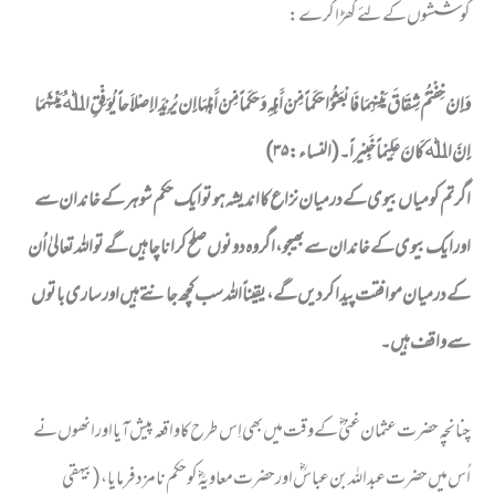
کوششوں کے لئے کھڑا کرے :
وَ إِنْ خِفْتُمْ شِقَاقَ بَیْْنِہِمَا فَابْعَثُوْا حَکَماً مِّنْ أَہْلِہِ وَحَکَماً مِّنْ أَہْلِہَا إِن یُرِیْدَا إِصْلاَحاً یُوَفِّقِ اﷲُ بَیْْنَہُمَا
إِنَّ اﷲَ کَانَ عَلِیْماً خَبِیْراً۔ (النساء : ۳۵)
اگر تم کو میاں بیوی کے درمیان نزاع کا اندیشہ ہو تو ایک حَکم شوہر کے خاندان سے
اور ایک بیوی کے خاندان سے بھیجو ، اگر وہ دونوں صلح کرانا چاہیں گے تو اللہ تعالیٰ اُن
کے درمیان موافقت پیدا کردیں گے ، یقیناًاللہ سب کچھ جانتے ہیں اور ساری باتوں
سے واقف ہیں ۔
چنانچہ حضرت عثمان غنیؓ کے وقت میں بھی اِس طرح کا واقعہ پیش آیا اور انھوں نے
اُس میں حضرت عبد اللہ بن عباسؓ اور حضرت معاویہؓ کو حَکم نامزد فرمایا ، ( بیہقی