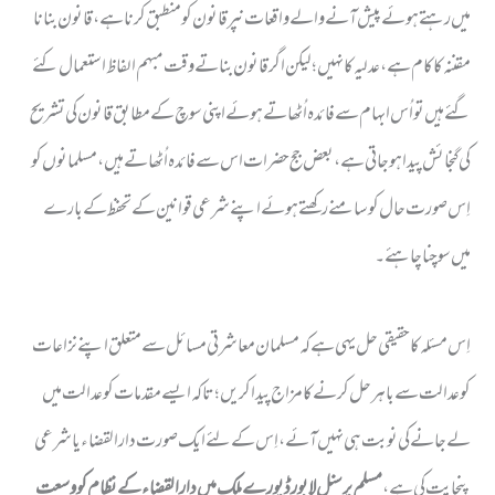
میں رہتے ہوئے پیش آنے والے واقعات نپرقانون کو منطبق کرناہے، قانون بنانا
مقننہ کا کام ہے، عدلیہ کا نہیں ؛ لیکن اگر قانون بناتے وقت مبہم الفاظ استعمال کئے
گئے ہیں تو اُس ابہام سے فائدہ اُٹھاتے ہوئے اپنی سوچ کے مطابق قانون کی تشریح
کی گنجائش پیدا ہو جاتی ہے، بعض جج حضرات اس سے فائدہ اُٹھاتے ہیں، مسلمانوں کو
اِس صورت حال کو سامنے رکھتے ہوئے اپنے شرعی قوانین کے تحفظ کے بارے
میں سوچنا چاہئے ۔
اِس مسئلہ کا حقیقی حل یہی ہے کہ مسلمان معاشرتی مسائل سے متعلق اپنے نزاعات
کو عدالت سے باہر حل کرنے کا مزاج پیدا کریں؛ تا کہ ایسے مقدمات کو عدالت میں
لے جانے کی نوبت ہی نہیں آئے، اِس کے لئے ایک صورت دارالقضاء یا شرعی
پنجایت کی ہے،
مسلم پرسنل لا بورڈ پورے ملک میں دارالقضاء کے نظام کو وسعت