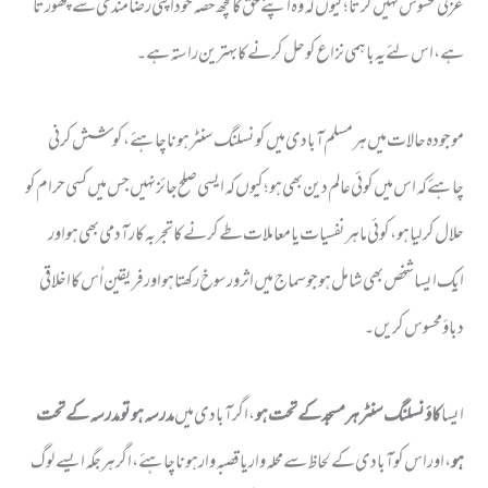
عزتی محسوس نہیں کرتا؛ کیوں کہ وہ اپنے حق کا کچھ حصہ خود اپنی رضامندی سے چھوڑتا
ہے، اس لئے یہ باہمی نزاع کو حل کرنے کا بہترین راستہ ہے ۔
موجودہ حالات میں ہر مسلم آبادی میں کونسلنگ سنٹر ہونا چاہئے، کوشش کرنی
چاہئے کہ اس میں کوئی عالم دین بھی ہو؛ کیوں کہ ایسی صلح جائز نہیں جس میں کسی حرام کو
حلال کرلیا ہو، کوئی ماہر نفسیات یا معاملات طے کرنے کا تجربہ کار آدمی بھی ہو اور
ایک ایسا شخص بھی شامل ہو جو سماج میں اثر و رسوخ رکھتا ہو اور فریقین اُس کا اخلاقی
دباؤ محسوس کریں ۔
ایسا
کاؤنسلنگ سنٹر ہر مسجد کے تحت ہو
، اگر آبادی میں
مدرسہ ہو تو مدرسہ کے تحت
ہو
، اوراس کو آبادی کے لحاظ سے محلہ وار یا قصبہ وار ہونا چاہئے، اگر ہرجگہ ایسے لوگ