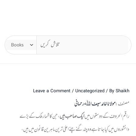
Leave a Comment
/
Uncategorized
/ By
Shaikh
مصنف:
مولانا خالد سیف اﷲ رحمانی
راقم الحروف کے دوستوں میں
ایک صاحب ہیں
، جن کا شمار ملک کے بڑے
دانشوروں میں کیا جاتا ہے وہ چند گنے چنے اعلیٰ ترین ماہرین قانون میں ہیں،