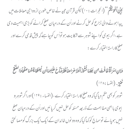
بَیْْنَ أَخَوَیْْکُمْ‘‘
( الحجرات : ۱۰) لیکن قرآن مجید نے خاص طورپر ازدواجی معاملات میں
پیدا ہونے والی نزاع کو حل کرنے اور اُن کے درمیان صلح کرانے کو بڑی اہمیت دی
ہے، اگر بیوی کو اپنے شوہر سے شکایت ہو تو اُس کو چاہئے کہ پیش قدمی کرے اور
صلح کا راستہ اختیار کرے:
وَ إِنِ امْرَأَۃٌ خَافَتْ مِن بَعْلِہَا نُشُوْزاً أَوْ إِعْرَاضاً فَلاَ جُنَاْحَ عَلَیْْہِمَا أَن یُصْلِحَا بَیْْنَہُمَا صُلْحاً وَالصُّلْحُ
خَیْْرٌ
۔( النسا: ۱۲۸)
شوہر کو بھی حکم دیا گیا کہ وہ صلح کا راستہ اختیار کرے، ( النساء : ۱۲۹) اور اگر شوہر و
بیوی باہمی مفاہمت کے ذریعہ مسئلہ کو حل نہیں کر پائیں اوراُن کے درمیان صلح
نہیں ہو پائے تو سماج کو کہا گیا کہ وہ دونوں خاندان کے ایک ایک بزرگ کو مصالحتی