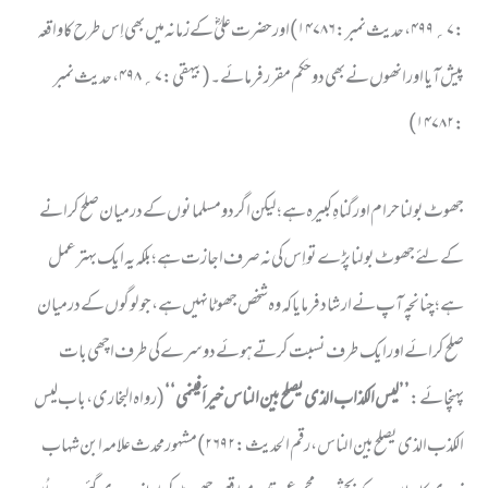
: ۷؍۴۹۹ ، حدیث نمبر : ۱۴۷۸۶) اور حضرت علیؓ کے زمانہ میں بھی اِس طرح کا واقعہ
پیش آیا اور انھوں نے بھی دو حَکم مقرر فرمائے ۔ ( بیہقی : ۷؍۴۹۸ ، حدیث نمبر
:۱۴۷۸۲)
جھوٹ بولنا حرام اور گناہِ کبیرہ ہے؛ لیکن اگر دو مسلمانوں کے درمیان صلح کرانے
کے لئے جھوٹ بولنا پڑے تو اِس کی نہ صرف اجازت ہے؛ بلکہ یہ ایک بہتر عمل
ہے؛ چنانچہ آپ نے ارشاد فرمایا کہ وہ شخص جھوٹا نہیں ہے، جو لوگوں کے درمیان
صلح کرائے اور ایک طرف نسبت کرتے ہوئے دوسرے کی طرف اچھی بات
پہنچائے:
’’لیس الکذاب الذی یصلح بین الناس خیراََفینمی‘‘
( رواہ البخاری،باب لیس
الکذب الذی یصلح بین الناس،رقم الحدیث:۲۶۹۲ ) مشہور محدث علامہ ابن شہاب