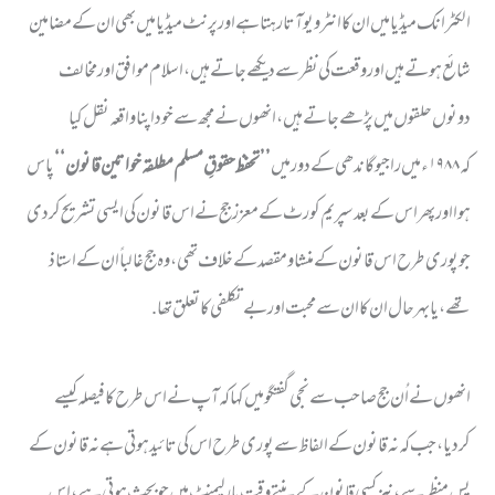
الکٹرانک میڈیا میں ان کا انٹرویو آتا رہتا ہے اور پرنٹ میڈیا میں بھی ان کے مضامین
شائع ہوتے ہیں اور وقعت کی نظر سے دیکھے جاتے ہیں، اسلام موافق اور مخالف
دونوں حلقوں میں پڑھے جاتے ہیں، انھوں نے مجھ سے خود اپنا واقعہ نقل کیا
کہ ۱۹۸۸ء میں راجیوگاندھی کے دور میں
’’تحفظ حقوقِ مسلم مطلقہ خواتین قانون‘‘
پاس
ہوا اور پھر اس کے بعد سپریم کورٹ کے معزز جج نے اس قانون کی ایسی تشریح کردی
جو پوری طرح اس قانون کے منشا و مقصد کے خلاف تھی، وہ جج غالباً ان کے استاذ
تھے، یا بہر حال ان کا ان سے محبت اور بے تکلفی کا تعلق تھا.
انھوں نے اُن جج صاحب سے نجی گفتگو میں کہا کہ آپ نے اس طرح کا فیصلہ کیسے
کردیا، جب کہ نہ قانون کے الفاظ سے پوری طرح اس کی تائید ہوتی ہے نہ قانون کے
پس منظر سے، نیز کسی قانون کے بنتے وقت پارلیمنٹ میں جو بحث ہوتی ہے، اس