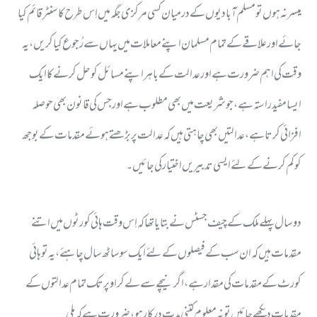
میسر نہ ہوں تو مسلم آبادیوں کے درمیان کسی مرکزی جگہ میں اِس طرح کا سنٹر قائم کیا
جائے اور علاقے کے تمام مسلمان اپنے معاملات میں یہاں سے رُجوع کیا کریں، یہ
وقت کی اہم ضرورت ہے اور عدالت کے باہر اپنے مسائل کو حل کرنے کا ایک
ایسا مفید راستہ ہے، جو شریعت میں بھی مطلوب ہے اور جس کی قانون بھی حوصلہ
افزائی کرتا ہے، عدالتیں بھی چاہتی ہیں کہ عدالت پر بڑھتے ہوئے مقدمات کے بوجھ
کو کم کرنے کے لئے ایسی تدبیریں اختیار کی جائیں ۔
دو سال پہلے ملک کے چیف جسٹس نے بتایا تھا کہ اِس وقت ہائی کورٹوں میں اتنے
مقدمات ہیں کہ ان سب کے فیصلوں کے لئے ایک سو ساٹھ سال چاہئے ، یہ تو ہائی
کورٹ کے مقدمات کی مقدار ہے ، اگر نیچے سے لے کراوپرتک تمام عدالتوں کے
مقدمات دیکھے جائیں تو نہ معلوم کتنی مدت درکار ہو، ضرورت ہے کہ ملی