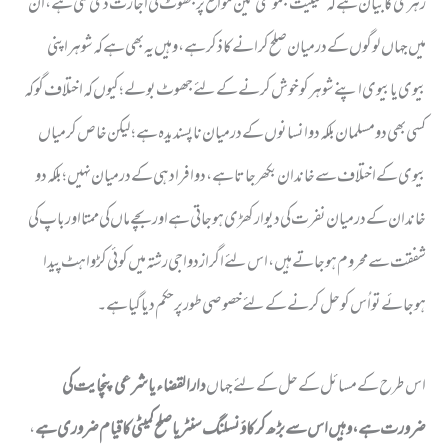
زہری کا بیان ہے کہ بحیثیت مجموعی تین مواقع پر جھوٹ کی اجازت دی گئی ہے ، اُن
میں جہاں لوگوں کے درمیان صلح کرانے کا ذکر ہے، وہیں یہ بھی ہے کہ شوہر اپنی
بیوی یا بیوی اپنے شوہر کو خوش کرنے کے لئے جھوٹ بولے؛ کیوں کہ اختلاف گو کہ
کسی بھی دو مسلمان بلکہ دو انسانوں کے درمیان ناپسندیدہ ہے؛ لیکن خاص کر میاں
بیوی کے اختلاف سے خاندان بکھر جاتا ہے، دو افراد ہی کے درمیان نہیں؛ بلکہ دو
خاندان کے درمیان نفرت کی دیوار کھڑی ہوجاتی ہے اور بچے ماں کی ممتا اور باپ کی
شفقت سے محروم ہوجاتے ہیں، اس لئے اگر ازدواجی رشتہ میں کوئی کڑواہٹ پیدا
ہوجائے تو اُس کو حل کرنے کے لئے خصوصی طورپر حکم دیا گیا ہے ۔
اس طرح کے مسائل کے حل کے لئے جہاں
دارالقضاء یا شرعی پنچایت کی
ضرورت ہے، وہیں اس سے بڑھ کر کاؤنسلنگ سنٹر یا صلح کمیٹی کا قیام ضروری ہے
،