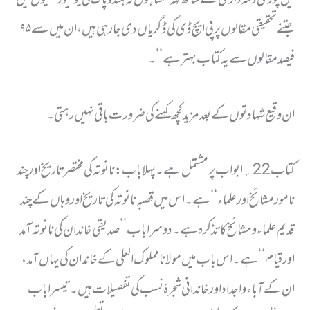
میں پوری ذمہ داری کے ساتھ کہہ سکتا ہوں کہ ہندوپاک کی یونیورسٹیوں میں
جتنے تحقیقی مقالوں پر پی ایچ ڈی کی ڈگریاں دی جارہی ہیں ، ان میں سے ۹۵
فیصد مقالوں سے یہ کتاب بہتر ہے‘‘۔
ان وقیع شہادتوں کے بعد مزید کچھ کہنے کی ضرورت باقی نہیں رہتی۔
کتاب 22؍ ابواب پر مشتمل ہے ۔ پہلا باب : نانوتہ کی مختصر تاریخ اور چند
نامور مشائخ اور علماء ‘‘ ہے ۔ اس میں قصبہ نانوتہ کی تاریخ اور وہاں کے چند
قدیم علماء ومشائخ کا تذکرہ ہے۔ دوسرا باب ’’صدیقی خاندان کی نانوتہ آمد
اور قیام ‘‘ ہے۔ اس باب میں مولانا مملوک العلی کے خاندان کی یہاں آمد ،
ان کے آباء واجداد اور خاندانی شجرۂ نسب کی تفصیلات ہیں ۔ تیسرا باب