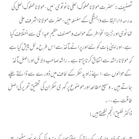
تصنیف: ”حضرت مولا نا مملوک العلی نانوتوی“ میں، مولا نا مملوک العلی کی
مدرسہ دارالبقا سے وابستگی کے سلسلہ میں، حضرت مولا نا اشرف علی
تھانوی اور نزہۃ الخواطر کے مؤلف ومصنف حکیم عبدالحی سے اختلاف کیا
ہے،اور اپنی بات کو نئے اور پرانے مآخذ سے اس طرح مدلل پیش کیا ہے
کہ مولا نا راشد سے اتفاق کر نا پڑتا ہے۔ راشد صاحب دلائل اور اصل مآخذ
کے حوالوں سے ، اپنے زاویۂ نظر کے لحاف میں ڈورے سے ڈالتے چلے
جاتے ہیں ۔ وسیع مطالعہ اور موضوع پر گہری نظر ان کی تحقیق تحریر کی اصل
طاقت ہے،،۔
ڈاکٹر خلیق انجم لکھتے ہیں: