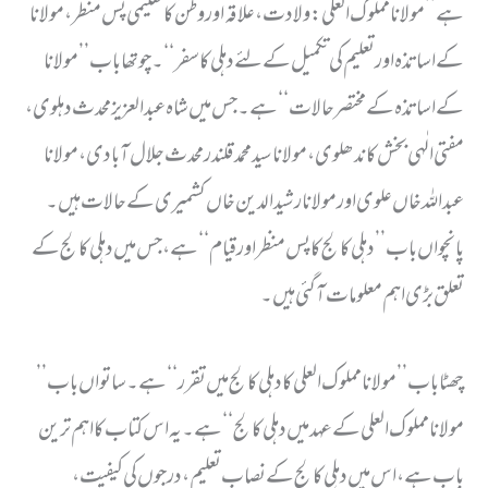
ہے ’’ مولانا مملوک العلی: ولادت ، علاقہ اور وطن کا تعلیمی پس منظر ، مولانا
کے اساتذہ اور تعلیم کی تکمیل کے لئے دہلی کا سفر ‘‘ ۔ چوتھا باب ’’ مولانا
کے اساتذہ کے مختصر حالات ‘‘ ہے۔ جس میں شاہ عبدالعزیز محدث دہلوی ،
مفتی الٰہی بخش کاندھلوی ، مولانا سید محمد قلندر محدث جلال آبادی ، مولانا
عبد اللہ خاں علوی اور مولانا رشید الدین خاں کشمیری کے حالات ہیں ۔
پانچواں باب ’’ دہلی کالج کا پس منظر اور قیام ‘‘ ہے، جس میں دہلی کالج کے
تعلق بڑی اہم معلومات آگئی ہیں ۔
چھٹا باب ’’ مولانا مملوک العلی کا دہلی کالج میں تقرر ‘‘ ہے ۔ ساتواں باب ’’
مولانا مملوک العلی کے عہد میں دہلی کالج ‘‘ ہے۔ یہ اس کتاب کا اہم ترین
باب ہے ، اس میں دہلی کالج کے نصاب تعلیم ، درجوں کی کیفیت ،