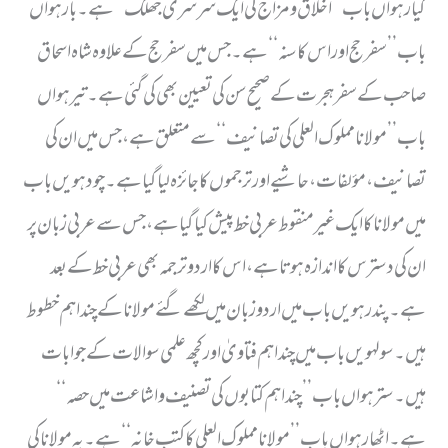
گیارہواں باب ــ’’اخلاق ومزاج کی ایک سرسری جھلک ‘‘ ہے۔ بارہواں
باب ’’سفرحج اور اس کا سنہ ‘‘ ہے۔ جس میں سفر حج کے علاوہ شاہ اسحاق
صاحب کے سفر ہجرت کے صحیح سن کی تعیین بھی کی گئی ہے۔ تیرہواں
باب ’’ مولانا مملوک العلی کی تصانیف ‘‘ سے متعلق ہے ، جس میں ان کی
تصانیف ، مؤلفات، حاشیے اور ترجموں کا جائزہ لیا گیا ہے۔ چودہویں باب
میں مولانا کا ایک غیر منقوط عربی خط پیش کیا گیا ہے ، جس سے عربی زبان پر
ان کی دسترس کا اندازہ ہوتا ہے، اس کا اردوترجمہ بھی عربی خط کے بعد
ہے۔ پندرہویں باب میں اردو زبان میں لکھے گئے مولانا کے چند اہم خطوط
ہیں ۔ سولہویں باب میں چند اہم فتاویٰ اور کچھ علمی سوالات کے جوابات
ہیں ۔ سترہواں باب ’’ چند اہم کتابوں کی تصنیف واشاعت میں حصہ ‘‘
ہے۔اٹھارہواں باب ’’ مولانا مملوک العلی کا کتب خانہ ‘‘ ہے۔ یہ مولانا کی