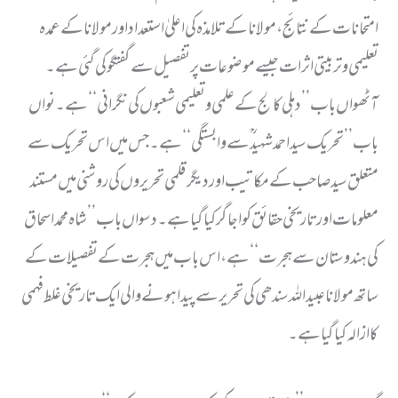
امتحانات کے نتائج ، مولانا کے تلامذہ کی اعلیٰ استعداد اور مولانا کے عمدہ
تعلیمی وتربیتی اثرات جیسے موضوعات پر تفصیل سے گفتگو کی گئی ہے۔
آٹھواں باب ’’ دہلی کالج کے علمی وتعلیمی شعبوں کی نگرانی ‘‘ ہے۔ نواں
باب ’’ تحریک سید احمد شہید ؒؒ سے وابستگی ‘‘ ہے۔ جس میں اس تحریک سے
متعلق سید صاحب کے مکاتیب اور دیگر قلمی تحریروں کی روشنی میں مستند
معلومات اور تاریخی حقائق کو اجاگر کیا گیا ہے۔دسواں باب ’’ شاہ محمد اسحاق
کی ہندوستان سے ہجرت ‘‘ ہے، اس باب میں ہجرت کے تفصیلات کے
ساتھ مولانا عبید اللہ سندھی کی تحریر سے پیدا ہونے والی ایک تاریخی غلط فہمی
کا ازالہ کیا گیا ہے۔