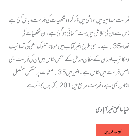
فہرست مضامین میں حواشی میں ذکر کردہ شخصیات کی فہرست دیدی گئی ہے
جس سے ان کی تلاش میں بہت آسانی ہوگئی ہے، ان شخصیات کی
تعداد 35؍ ہے۔اسی طرح اخیر کتاب میں مولانا مملوک العلی کی تصانیف
ومکاتیب اور ان کے مکان ومدفن کے عکس شامل ہیں ان کی فہرست بھی
اصل فہرست میں شامل ہے ۔اخیر میں 35؍ صفحات پر مشتمل مفصل
اشاریہ بھی ہے، فہرست مراجع میں 201؍ کتابوں کا ذکر ہے۔
ضیاء الحق خیرآبادی
کتاب خریدیں