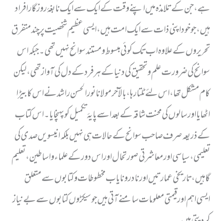
ہے ، جن کے تلامذہ میں اپنے وقت کے ایک سے ایک نابغۂ روزگار افراد
ہیں ، جو خود اپنی ذات سے ایک امت ہیں ، ایسی عظیم شخصیت پر چند متفرق
تحریروں کے علاوہ اب تک کوئی مبسوط ومستند سوانح نہیں تھی ۔ جبکہ اس
سوانح کی ضرورت علم وتحقیق کی دنیا کے ہرفرد کے دل کی آواز تھی ، لیکن
کام مشکل تھا ، اس لئے ٹلتا رہا ،بالآخر مولانا نور الحسن راشد نے اس کا بیڑا
اٹھایا اور سالوں کی محنت شاقہ کے بعد اسے پایۂ تکمیل کو پہنچایا ۔ اس کتاب
کے ذریعہ صرف صاحب سوانح کے حالات ہی نہیں بلکہ انیسویں صدی کی
تعلیمی ، سیاسی اور معاشرتی صورتحال اور اس دور کے علماء واساطین ، تعلیم
گاہیں، تاریخی عمارتیں اور نادرونایاب مخطوطات وکتابوں سے متعلق
ایسی اہم اور قیمتی معلومات سامنے آتی ہیں جو سیکڑوں کتابوں سے بےنیاز
کردیتی ہیں۔