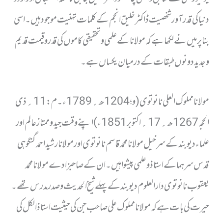
دنیا کی قدر آور شخصیت ڈاکٹر خلیق انجم کے کلمات تہنیت موجود ہیں ۔اسی
بنا پر میں نے لکھا ہے کہ مولانا کے علمی وتحقیقی کاموں کی قدر وقیمت قدیم
وجدید دونوں طبقات کے درمیان یکساں ہے۔
مولانا مملوک العلی نانوتوی ( و؛ 1204ھ؍ 1789ء۔ م: 11؍ ذی
الحجہ 1267ھ؍ 17؍ اکتوبر 1851ء) اپنے وقت جید وممتاز عالم اور
علماء دیوبند کے سرخیل مولانا محمد قاسم نانوتوی اور مولانا رشید احمد گنگوہی
قدس سرہما کے استاذ و علمی پیشوا ہیں ۔ان کے صاحبزادے مولانا محمد
یعقوب نانوتوی دارالعلوم دیوبند کے پہلے شیخ الحدیث وصدر مدرس تھے ۔
حیرت کی بات ہے کہ مولانا مملوک علی صاحب جن کی حیثیت استاذ الکل کی