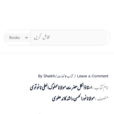
Leave a Comment
/
کتاب کا تعارف
/ By
Shaikh
نام کتاب:
استاذ الکل حضرت مولانا مملوک العلی نانوتوی
منصف:
مولانا نور الحسن راشد کاندھلوی