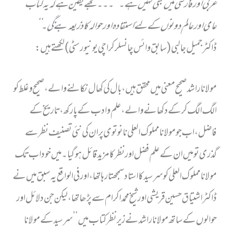
عربی اور فارسی میں بھی نہیں ہے۔‘‘ ۔۔۔ مجھے یقین ہے کہ یہ کتاب
عامی اور عالم دونوں کے لئے استفادہ اور حوالہ کا ذریعہ بنے گی ۔‘‘
ڈاکٹر جمیل جالبی ( سابق وائس چانسلر کراچی یونیورسٹی ) لکھتے ہیں:
مولا ناراشدصحیح معنی میں محقق ہیں، بال کی کھال نکالنے والے، صحیح وغلط کو
الگ الگ کر کے دکھانے والے، علم وادب کے پارکھ، تاریخ کے
فاضل ، اب جومولا نامملوک العلی نانوتوی پر ان کی نئی تصنیف نظر سے
گذری تو میں ان کے علم فضل اورنظر کا مزید قائل ہو گیا۔ میں خود اب تک
مولا نا مملوک العلی کو سرسید کا استاد سمجھتارہا تھا،اور فی الواقع یہ سبق میں نے
ڈاکٹر اشتیاق حسین قریشی اور شیخ محمد اکرام سے پڑھا تھا، لیکن جن دلائل اور
حوالوں کے ساتھ مولانا راشد نے زیر نظر کتاب میں’’ سرسید کے مولا نا