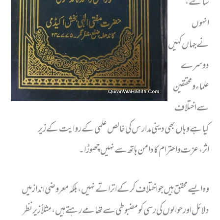
سانتے ،
انہوں
نےجہاں کہیں
دوسرے
علماء ومحققین
سے اختلاف
کیا ہےوہاں بھی دینی مدارس کی خالص علمی کے روایت کے زیر
اثر،عزت واحترام کا دامن ہاتھ سے نہیں چھوڑا۔
وہ ایسے محقق ہیں جو اختلاف کر کے اتراتے نہیں، بلکہ معروضی انداز میں
دلائل اور حوالوں کی رسی کو مضبوطی سے تھامے رہتے ہیں ،مثلاً زیر نظر