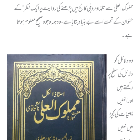
مملوک العلی سے تلمذ اور دہلی کالج میں پڑھنے کی روایت پر ایک نظر“ کے
عنوان کے تحت اسے بے بنیاد بتایا ہے، وہ ہمہ وجوہ صحیح معلوم ہوتا
ہے۔
وہ دلائل کو
دلائل کی سطح پر
رکھتے ہیں
اورانہیں
ذاتیات کی کیچڑ
میں نہیں