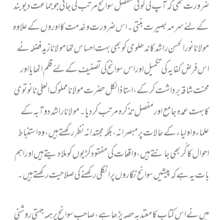
ضرورت تھی کہ آپ کی کوئی مفصل سوانح مرتب کی جاتی جو جماعت دیوبند
کے لئے سرمہ بصیرت بنتی ۔اس ضرورت و خدمت کا اوروں کے علاوہ
مولانا نورالحسن راشد کاندھلوی کو بھی بہت احساس تھا مولا نا زید فضلہ نے
اس فرض کفایہ کی تکمیل اور اس سوانح کی تصنیف کے لئے قلم اٹھایا اور
محنت شاقہ برداشت کر کے، استاذ الکل حضرت مولا نامملوک العلی نانوتوی
کا بہت عمدہ جامع اور مفصل تذکرہ مرتب کر دیا۔مولا نا راشد دوآ بہ کے
علماء و اولیاء کے حالات پرمبصرانہ، بلکہ مجتہدانہ نظر رکھتے ہیں ، وہ استنباط
احوال کا گُر بھی جانتے ہیں، واقعات کی مفقود کڑیوں کو ملا دیتے ہیں اور اہم
بات یہ ہے کہ پیشیں سوانح نگاروں پر انگلی رکھنے کی صلاحیت رکھتے ہیں۔
میں نے اس کتاب کا معتد بہ حصہ پڑھا ہے، صاحب سوانح پر ہمہ جہتی روشنی