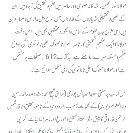
مولانا نور الحسن راشد کاندھلوی دورِ حاضر میں علم وتحقیق کی آبرو ہیں ، ان
کے علمی وتحقیقی شہ پاروں کے قدرداں جس طرح اہل مدارس و علماء دین
ہیں اسی طرح جدیدعلوم کے حامل دانشور ومحققین بھی ہیں۔اس وقت
مولانا کاایک عظیم تحقیقی کارنامہ ’’ مولانا مملوک العلی ؒ نانوتوی ‘‘ کی سوانح
ضخیم ومستند میرے سامنے ہے ، یہ کتاب 612؍ صفحات پر مشتمل
ہے اور مولانا مملوک العلی ناناتویؒ کی پہلی مکمل سوانح ہے۔
اس کتاب پر مفتی سعید احمد پالن پوری ( سابق شیخ الحدیث وصدر المدرسین
دارالعلوم دیوبند )کے کلماتِ ترحیب، اردو دنیا کے نامور محقق وناقد شمس
الرحمٰن فاروقی کا پیش لفظ ، ممتاز محقق ومورخ اور ماہر لسانیات ، کراچی
یونیورسٹی کےسابق وائس چانسلر ڈاکٹر جمیل جالبی کا کلمۂ استقبال اور اردو