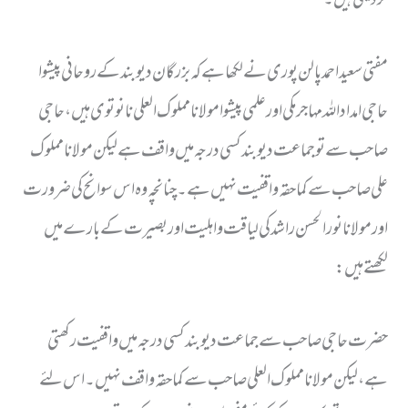
مفتی سعید احمد پالن پوری نے لکھا ہے کہ بزرگان دیوبند کے روحانی پیشوا
حاجی امداد اللہ مہاجر مکی اور علمی پیشوا مولانا مملوک العلی نانوتوی ہیں ، حاجی
صاحب سے تو جماعت دیوبند کسی درجہ میں واقف ہے لیکن مولانا مملوک
علی صاحب سے کماحقہ واقفیت نہیں ہے۔ چنانچہ وہ اس سوانح کی ضرورت
اور مولانا نور الحسن راشد کی لیاقت واہلیت اور بصیرت کے بارے میں
لکھتے ہیں:
حضرت حاجی صاحب سے جماعت دیو بند کسی درجہ میں واقفیت رکھتی
ہے، لیکن مولانا مملوک العلی صاحب سے کما حقہ واقف نہیں۔ اس لئے