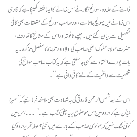
ڈالنے کےعلاوہ، سوانح نگار نے اس زمانے کا ایسا نقشہ کھینچا ہے کہ قاری
اس زمانے میں پہونچ جاتا ہے، اور صاحب سوانح کے متعلقات بھی کافی
تفصیل سے بیان کئے ہیں ۔ جیسے نانو تہ اور اس کے مشائخ کا تعارف ،
حضرت مولا نا مملوک العلی صاحب کی اولا د اور تلامذہ کا مفصل تذکرہ۔یہ
بات پورے اعتماد سے کہی جاسکتی ہے کہ یہ کتاب صاحب سوانح کی
شخصیت سے واقفیت کے لئے کافی وافی ہے‘‘۔
اس کے بعد شمس الرحمٰن فاروقی کی یہ شہادت بھی ملاحظہ فرمائیےکہ
’’ میرا
خیال ہے کہ اردو میں اس موضوع پر یہ پہلی کتاب ہے ۔‘‘ ۔۔۔اس میں
کوئی شک نہیں کہ مولوی صاحب کے بارے میں اتنی مبسوط تحریر اردو کیا