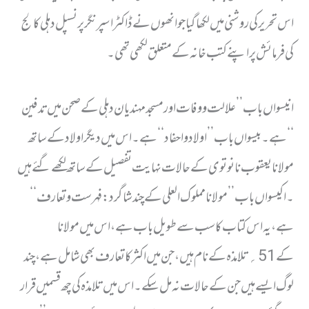
اس تحریر کی روشنی میں لکھا گیا جو انھوں نے ڈاکٹراسپرنگر پرنسپل دہلی کالج
کی فرمائش پر اپنے کتب خانہ کے متعلق لکھی تھی ۔
انیسواں باب ’’ علالت ووفات اور مسجد مہندیان دہلی کے صحن میں تدفین
‘‘ ہے۔ بیسواں باب ’’ اولاد واحفاد ‘‘ ہے۔ اس میں دیگر اولاد کے ساتھ
مولانا یعقوب نانوتوی کے حالات نہایت تفصیل کے ساتھ لکھے گئے ہیں
۔اکیسواں باب ’’ مولانا مملوک العلی کے چند شاگرد : فہرست وتعارف ‘‘
ہے ، یہ اس کتاب کا سب سے طویل باب ہے ، اس میں مولانا
کے51؍ تلامذہ کے نام ہیں،جن میں اکثر کا تعارف بھی شامل ہے ، چند
لوگ ایسے ہیں جن کے حالات نہ مل سکے۔ اس میں تلامذہ کی چھ قسمیں قرار