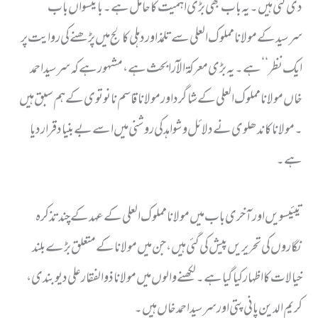
دی گئی ہیں ۔ یہ باب بھی بڑی اہمیت کا حامل ہے۔ بائیسواں باب ’’
سرسید کے مولا نا مملوک العلی سے تلمذ اور دہلی کالج میں پڑھنے کی روایت پر
ایک نظر‘‘ ہے۔ یہ بڑی معرکۃ الآرا بحث ہے ، مشہور ہے کہ سر سید احمد
خاں مولانا مملوک العلی کے شاگرد اور مولانا قاسم نانوتوی کے ہم سبق ہیں
۔ مولانا کاندھلوی نے دلائل وشواہد کی روشنی میں اسے بے بنیاد قرار دیا
ہے۔
تیئیسویں اور آخری باب میں مولانا مملوک العلی کے عہد کے چند تذکرہ
نگاروں کی تحریریں پیش کی گئی ہیں ، جن میں مولانا کے متعلق بڑے بلند
خیالات کا اظہار کیا گیا ہے۔ لکھنے والوں میں مولانا ذوالفقار علی دیوبندی ،
کریم الدین پانی پتی اورسر سید احمد خاں ہیں ۔