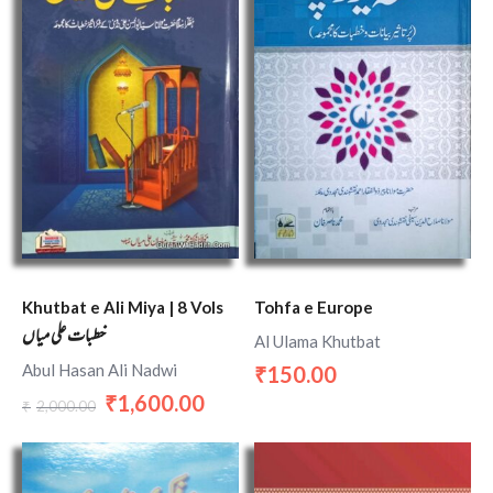
Khutbat e Ali Miya | 8 Vols
Tohfa e Europe
خطبات علی میاں
Al Ulama Khutbat
Abul Hasan Ali Nadwi
150.00
₹
1,600.00
₹
2,000.00
₹