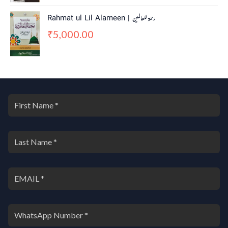
5
.
0
0
Rahmat ul Lil Alameen | رحمۃ للعالمین
.
0
5,000.00
0
.
₹
0
.