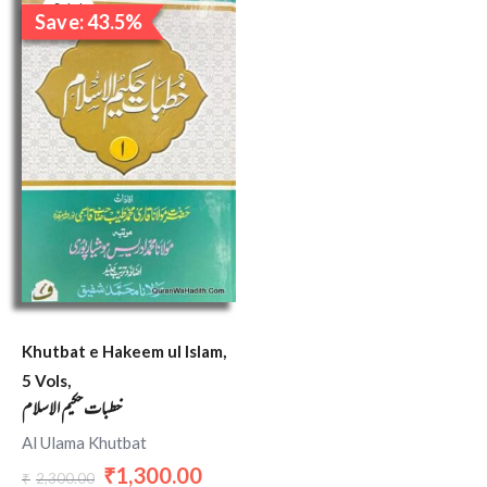
price
price
Sale!
Save: 43.5%
was:
is:
₹2,300.00.
₹1,300.00.
Khutbat e Hakeem ul Islam,
5 Vols,
خطبات حکیم الاسلام
Al Ulama Khutbat
1,300.00
₹
2,300.00
₹