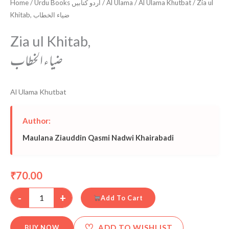
Home
/
Urdu Books اردو کتابیں
/
Al Ulama
/
Al Ulama Khutbat
/ Zia ul
Khitab, ضیاء الخطاب
Zia ul Khitab,
ضیاء الخطاب
Al Ulama Khutbat
Author:
Maulana Ziauddin Qasmi Nadwi Khairabadi
70.00
₹
-
+
Add To Cart
♡
ADD TO WISHLIST
BUY NOW