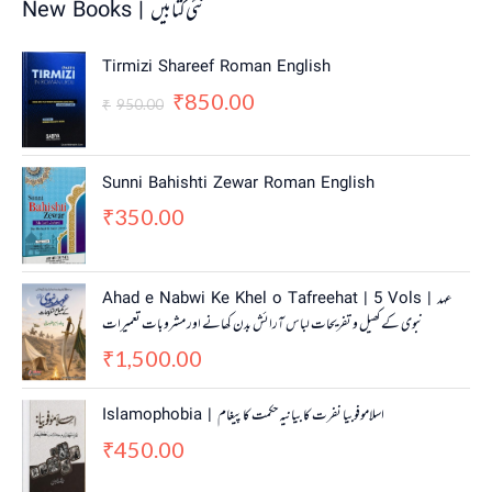
New Books | نئی کتابیں
O
C
Tirmizi Shareef Roman English
r
u
850.00
₹
i
r
950.00
₹
g
r
i
e
n
n
Sunni Bahishti Zewar Roman English
a
t
350.00
₹
l
p
p
r
r
i
i
c
Ahad e Nabwi Ke Khel o Tafreehat | 5 Vols | عہد
c
e
نبوی کے کھیل و تفریحات لباس آرائش بدن کھانے اور مشروبات تعمیرات
e
i
w
s
1,500.00
₹
a
:
s
₹
Islamophobia | اسلاموفوبیا نفرت کا بیانیہ حکمت کا پیغام
:
8
450.00
₹
5
₹
9
0