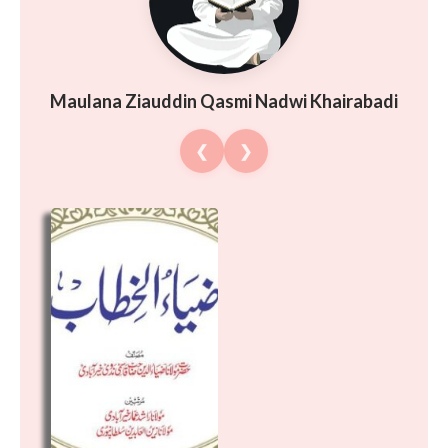
Maulana Ziauddin Qasmi Nadwi Khairabadi
❮
❯