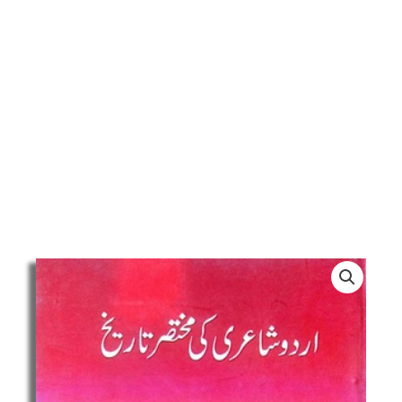
Urdu
Shayari
Ki
Mukhtasar
Tareekh,
اردو
شاعری