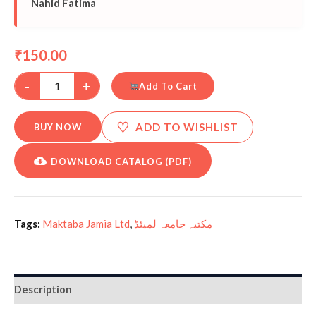
Nahid Fatima
150.00
₹
-
+
Add To Cart
♡
ADD TO WISHLIST
BUY NOW
DOWNLOAD CATALOG (PDF)
Tags:
Maktaba Jamia Ltd
,
مکتبہ جامعہ لمیٹڈ
Description