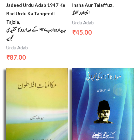
Jadeed Urdu Adab 1947 Ke
Insha Aur Talaffuz,
انشا اور تلفظ
Bad Urdu Ka Tanqeedi
Tajzia,
Urdu Adab
جدید اردو ادب ۱۹۲۷ کے بعد اردو کا تنقیدی
45.00
₹
تجزیہ
Urdu Adab
87.00
₹