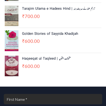
Tarajim Ulama e Hadees Hind | تراجم علمائے حديث ہند
700.00
₹
Golden Stories of Sayyida Khadijah
600.00
₹
Haqeeqat ul Taqleed | حقیقت التقلید
600.00
₹