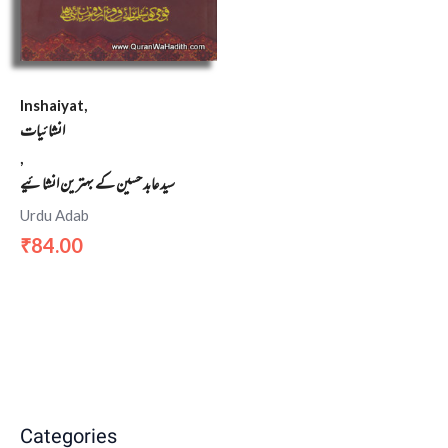
Inshaiyat,
انشائیات
,
سید عابد حسین کے بہترین انشائیے
Urdu Adab
84.00
₹
Categories