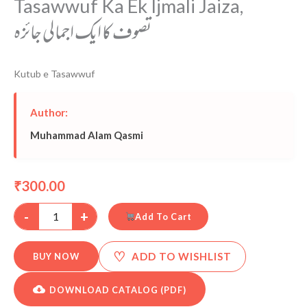
Tasawwuf Ka Ek Ijmali Jaiza,
تصوف کا ایک اجمالی جائزہ
Kutub e Tasawwuf
Author:
Muhammad Alam Qasmi
300.00
₹
-
+
Add To Cart
♡
ADD TO WISHLIST
BUY NOW
DOWNLOAD CATALOG (PDF)