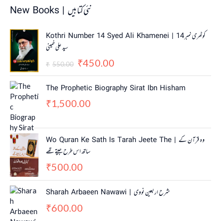
New Books | نئی کتابیں
O
C
Kothri Number 14 Syed Ali Khamenei | کوٹھری نمبر 14
r
u
سید علی خمینی
i
r
450.00
g
r
₹
550.00
₹
i
e
n
n
The Prophetic Biography Sirat Ibn Hisham
a
t
1,500.00
₹
l
p
p
r
r
i
i
c
Wo Quran Ke Sath Is Tarah Jeete The | وہ قرآن کے
c
e
ساتھ اس طرح جیتے تھے
e
i
w
s
500.00
₹
a
:
s
₹
Sharah Arbaeen Nawawi | شرح اربعین نووی
:
4
600.00
₹
5
₹
5
0