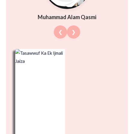
Muhammad Alam Qasmi
❮
❯