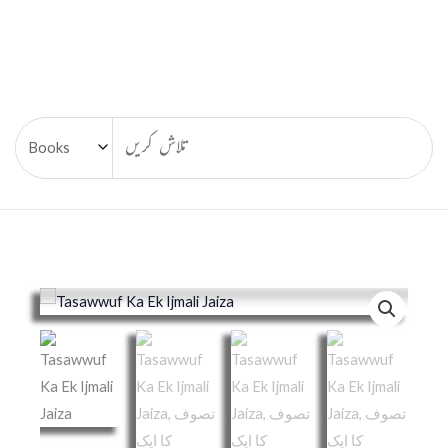
Tasawwuf
Ka
Ek
Ijmali
Jaiza,
تصوف
کا