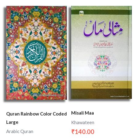
Misali Maa
Quran Rainbow Color Coded
Large
Khawateen
140.00
₹
Arabic Quran