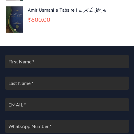
Amir Usmani e Tabsire | عامر عثمانی کے تبصرے
600.00
₹