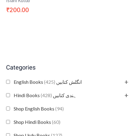
Islahi Kutub
200.00
₹
Categories
+
(425)
English Books انگلش کتابیں
+
(428)
Hindi Books ہندی کتابیں
Shop English Books
(94)
Shop Hindi Books
(60)
Shop Urdu Books
(127)