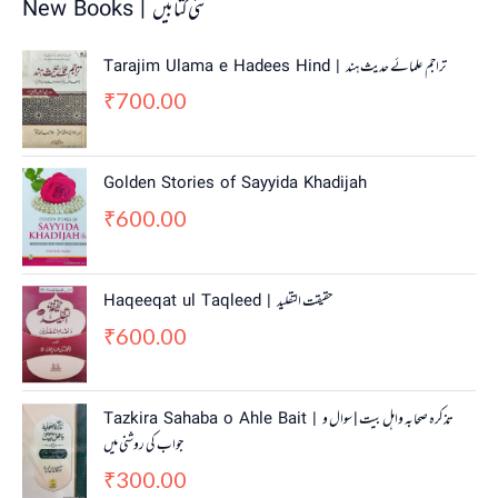
New Books | نئی کتابیں
Tarajim Ulama e Hadees Hind | تراجم علمائے حديث ہند
700.00
₹
Golden Stories of Sayyida Khadijah
600.00
₹
Haqeeqat ul Taqleed | حقیقت التقلید
600.00
₹
Tazkira Sahaba o Ahle Bait | تذکرہ صحابہ واہل بیت | سوال و
جواب کی روشنی میں
300.00
₹