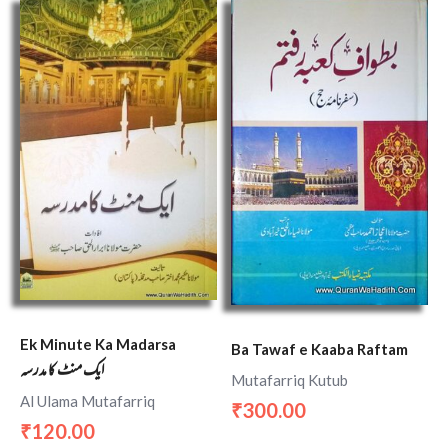
Ek Minute Ka Madarsa
Ba Tawaf e Kaaba Raftam
ایک منٹ کا مدرسہ
Mutafarriq Kutub
Al Ulama Mutafarriq
300.00
₹
120.00
₹