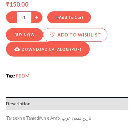
150.00
₹
-
+
Add To Cart
♡
ADD TO WISHLIST
BUY NOW
DOWNLOAD CATALOG (PDF)
Tag:
FBDM
Description
Tareekh e Tamaddun e Arab, تاریخ تمدن عرب