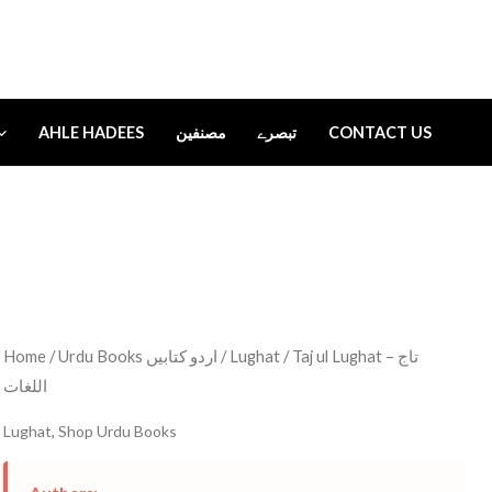
AHLE HADEES
مصنفین
تبصرے
CONTACT US
Home
/
Urdu Books اردو کتابیں
/
Lughat
/ Taj ul Lughat – تاج
اللغات
Lughat
,
Shop Urdu Books