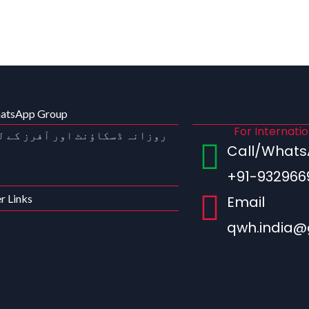
hatsApp Group
For Internati
روزانہ ڈسکاؤنٹ اور آفرز کے ل
Call/What
+91-932966
r Links
Email
qwh.india@