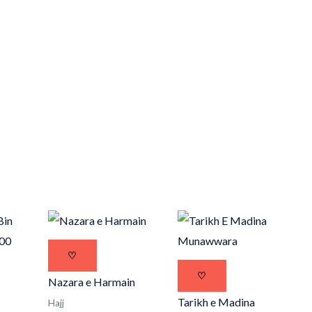
♡
♡
Nazara e Harmain
Tarikh e Madina
Hajj