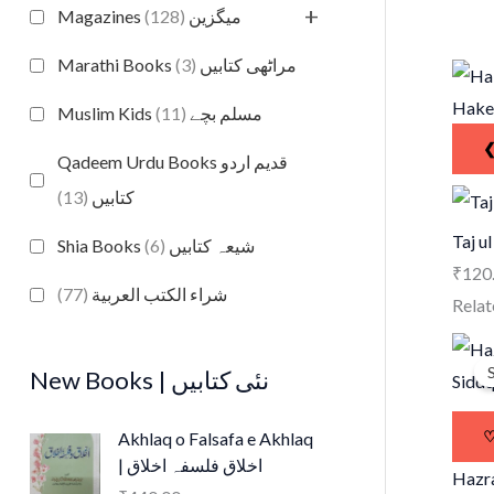
+
(128)
Magazines میگزین
(3)
Marathi Books مراٹھی کتابیں
Hake
(11)
Muslim Kids مسلم بچے
Qadeem Urdu Books قدیم اردو
(13)
کتابیں
Taj u
(6)
Shia Books شیعہ کتابیں
₹
120
(77)
شراء الكتب العربية
Rela
S
New Books | نئی کتابیں
Akhlaq o Falsafa e Akhlaq
| اخلاق فلسفہ اخلاق
Hazra