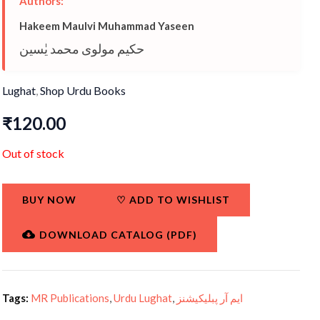
Authors:
Hakeem Maulvi Muhammad Yaseen
حکیم مولوی محمد یٰسین
Lughat
,
Shop Urdu Books
₹
120.00
Out of stock
BUY NOW
♡
ADD TO WISHLIST
DOWNLOAD CATALOG (PDF)
Tags:
MR Publications
,
Urdu Lughat
,
ایم آر پبلیکیشنز