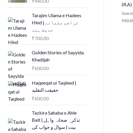
₹
440.00
(R.A)
Seera
Tarajim Ulama e Hadees
₹
60.0
Hind | تراجم علمائے
حديث ہند
₹
700.00
Golden Stories of Sayyida
Khadijah
₹
600.00
Haqeeqat ul Taqleed |
حقیقت التقلید
₹
600.00
Tazkira Sahaba o Ahle
Bait | تذکرہ صحابہ واہل
بیت | سوال و جواب کی