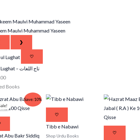
em Maulvi Muhammad Yaseen
❮
❯
♡
l Lughat –
تاج اللغات
.00
ted Books
Original
Current
Save: 10%
price
price
ale!
was:
is:
₹60.00.
₹54.00.
♡
♡
Tibb e Nabawi
♡
t Abu Bakr Siddiq
Shop Urdu Books