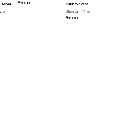
₹
200.00
 Jabal
Munawwara
sse
Shop Urdu Books
₹
150.00