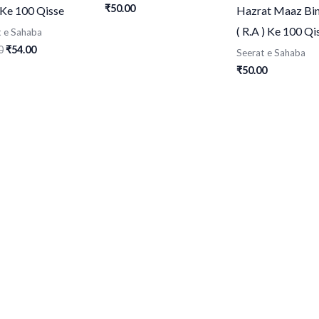
₹
50.00
 Ke 100 Qisse
Hazrat Maaz Bin
( R.A ) Ke 100 Qi
t e Sahaba
0
₹
54.00
Seerat e Sahaba
₹
50.00