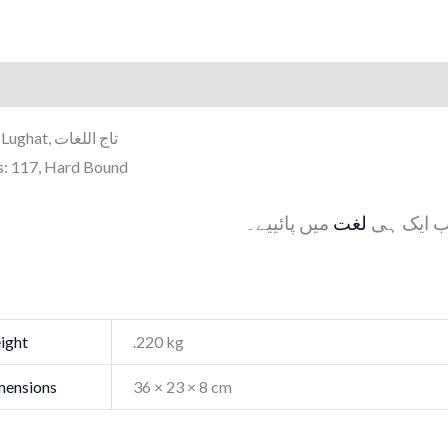
ription
Additional information
Taj ul Lughat, تاج اللغات
: 117, Hard Bound
ب ایک ہی
لغت
میں پائییے۔
ight
.220 kg
mensions
36 × 23 × 8 cm