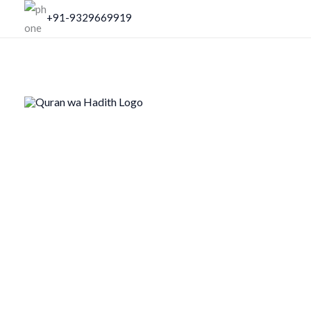
Skip
+91-9329669919
to
content