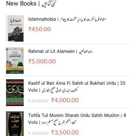
New Books | نئی کتابیں
Islamophobia | اسلاموفوبیا نفرت کا بیانیہ حکمت کا پیغام
450.00
₹
Rahmat ul Lil Alameen | رحمۃ للعالمین
5,000.00
₹
O
C
Kashf ul Bari Ama Fi Sahih ul Bukhari Urdu | 23
r
u
Vols | کشف الباری عما فی صحیح البخاری
i
r
4,000.00
g
r
₹
8,000.00
₹
i
e
n
n
O
C
Tohfa Tul Munim Sharah Urdu Sahih Muslim | 8
a
t
r
u
Vols | تحفۃ المنعم شرح صحیح مسلم اردو
l
p
i
r
3,500.00
p
r
g
r
₹
5,000.00
₹