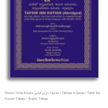
Home
/
Urdu Books اردو کتابیں
/
Quran
/
Tafseer e Quran
/ Tafsir Ibn
Kaseer Telugu – Arabic Telugu