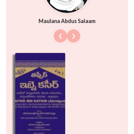
Maulana Abdus Salaam
❮
❯