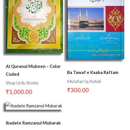
Al Quranul Mubeen – Color
Ba Tawaf e Kaaba Raftam
Coded
Mutafarriq Kutub
Shop Urdu Books
300.00
₹
1,000.00
₹
Ibadate Ramzanul Mubarak