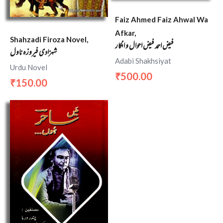
Faiz Ahmed Faiz Ahwal Wa
Afkar,
Shahzadi Firoza Novel,
فیض احمد فیض احوال و افکار
شہزادی فیروزہ ناول
Adabi Shakhsiyat
Urdu Novel
500.00
₹
150.00
₹