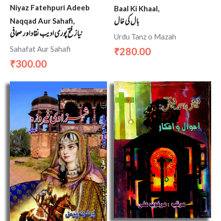
Niyaz Fatehpuri Adeeb
Baal Ki Khaal,
بال کی خال
Naqqad Aur Sahafi,
نیاز فتح پوری ادیب نقاد اور صحافی
Urdu Tanz o Mazah
Sahafat Aur Sahafi
280.00
₹
300.00
₹