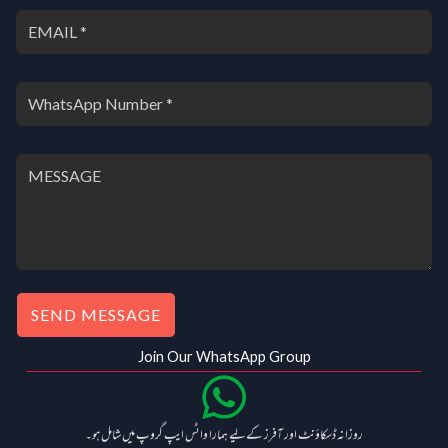
SEND MESSAGE
Join Our WhatsApp Group
روزانہ ڈسکاؤنٹ اور آفرز کے لیے ہمارا واٹس ایپ گروپ میں شامل ہو۔