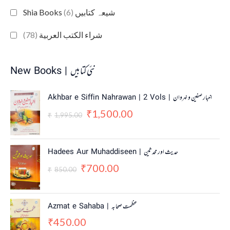
(6)
Shia Books شیعہ کتابیں
(78)
شراء الكتب العربية
New Books | نئی کتابیں
O
C
Akhbar e Siffin Nahrawan | 2 Vols | اخبار صفین و نہروان
r
u
1,500.00
₹
i
r
1,995.00
₹
g
r
i
e
n
n
O
C
Hadees Aur Muhaddiseen | حدیث اور محدثین
a
t
r
u
700.00
₹
l
p
i
r
850.00
₹
p
r
g
r
r
i
i
e
i
c
n
n
Azmat e Sahaba | عظمت صحابہ
c
e
a
t
450.00
e
i
₹
l
p