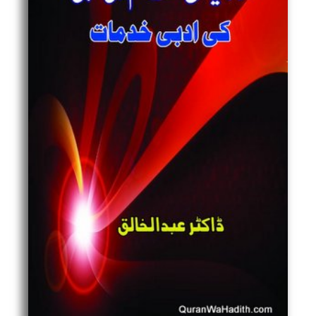
شاہ
فیاض
عالم
ولی
اللہی
کی
ادبی
خدمات
quantity