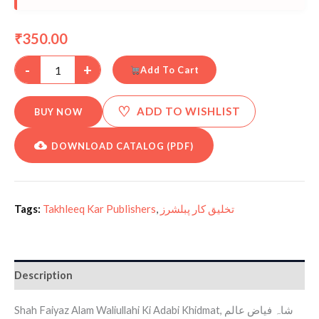
350.00
₹
-
+
Add To Cart
♡
ADD TO WISHLIST
BUY NOW
DOWNLOAD CATALOG (PDF)
Tags:
Takhleeq Kar Publishers
,
تخلیق کار پبلشرز
Description
Shah Faiyaz Alam Waliullahi Ki Adabi Khidmat, شاہ فیاض عالم