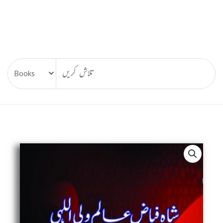
Shah
Faiyaz
Alam
Waliullahi
Ki
Adabi
Khidmat,