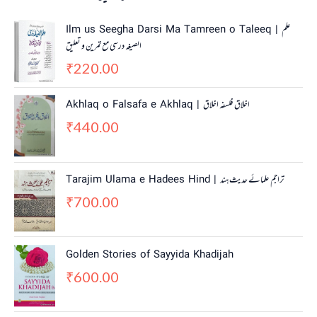
Ilm us Seegha Darsi Ma Tamreen o Taleeq | علم
الصیغہ درسی مع تمرین و تعلیق
220.00
₹
Akhlaq o Falsafa e Akhlaq | اخلاق فلسفہ اخلاق
440.00
₹
Tarajim Ulama e Hadees Hind | تراجم علمائے حديث ہند
700.00
₹
Golden Stories of Sayyida Khadijah
600.00
₹