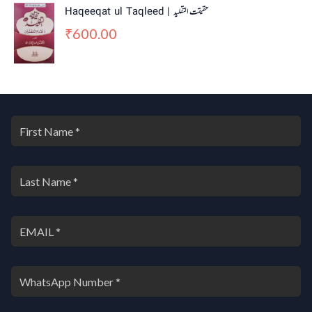
Haqeeqat ul Taqleed | حقیقت التقلید
600.00
₹