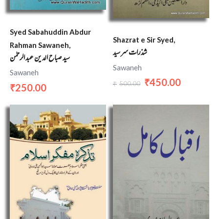
Syed Sabahuddin Abdur
Shazrat e Sir Syed,
Rahman Sawaneh,
شذرات سر سید
سید صباح الدین عبد الرحمٰن
Sawaneh
Sawaneh
450.00
₹
500.00
₹
250.00
₹