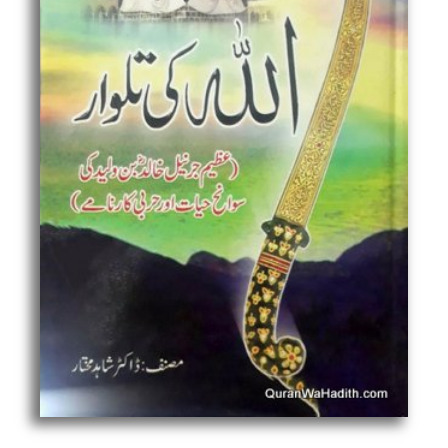
اللہ
کی
تلوار,
سوانح
خالد
بن
ولید
quantity