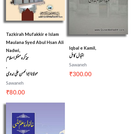
Tazkirah Mufakkir e Islam
Maulana Syed Abul Hsan Ali
Iqbal e Kamil,
Nadwi,
اقبال کامل
تذکرہ مفکر اسلام
Sawaneh
,
مولانا ابوالحسن علی ندوی
300.00
₹
Sawaneh
80.00
₹