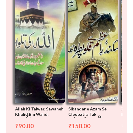
Allah Ki Talwar, Sawaneh
Sikandar e Azam Se
Zahe
Khalid Bin Walid,
Cleopatra Tak,
Babur
حمد بابر
سکندر اعظم سے قلوپطرہ تک
اللہ کی تلوار
90.00
150.00
12
₹
₹
₹
,
,