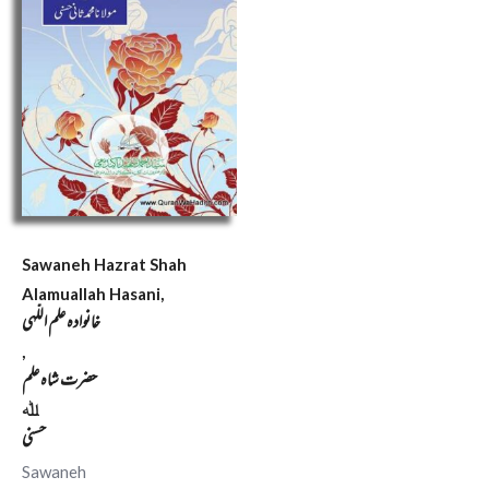
Sawaneh Hazrat Shah
Alamuallah Hasani,
خانوادہ علم اللّہی
,
حضرت شاہ علم
ﷲ
حسنی
Sawaneh