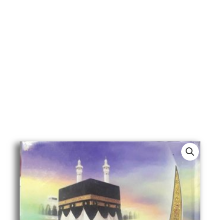
Allah
Ki
Talwar,
Sawaneh
Khalid
Bin
Walid,