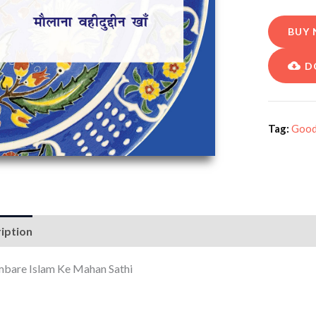
BUY
D
Tag:
Goo
iption
bare Islam Ke Mahan Sathi