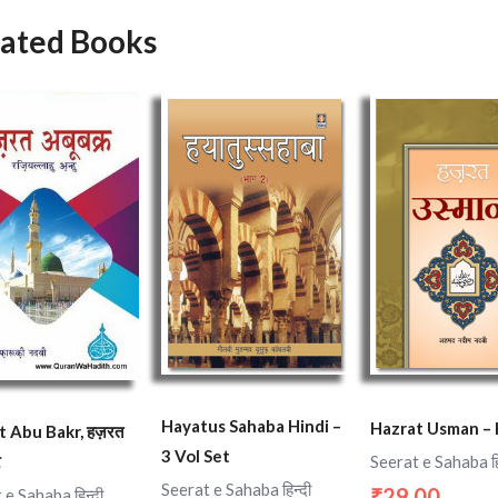
lated Books
Hayatus Sahaba Hindi –
Hazrat Usman – 
 Abu Bakr, हज़रत
3 Vol Set
र
Seerat e Sahaba हि
Seerat e Sahaba हिन्दी
29.00
₹
 e Sahaba हिन्दी