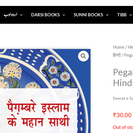
اردو ادب
DARSI BOOKS
SUNNI BOOKS
TIBB
Home
/
हिन्दी
/ Pega
Pega
Hind
Seerat e Sa
30.00
₹
Out of st