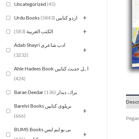
Uncategorized
(45)
+
(5843)
Urdu Books اردو کتابیں
+
(583)
الكتب العربية
Adab Shayri ادب شاعری
+
(3232)
Ahle Hadees Book اہل حدیث کتابیں
(424)
(136)
Barae Deedar برائے دیدار
Descr
Barelvi Books بریلوی کتابیں
+
(666)
Pegam
BUMS Books بی یو ایم ایس
+