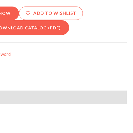
♡
ADD TO WISHLIST
 NOW
OWNLOAD CATALOG (PDF)
dword