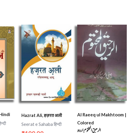
Hindi
Al Raeeq ul Makhtoom |
Hazrat Ali, हज़रत अली
Colored
न्दी
Seerat e Sahaba हिन्दी
الرحیق المختوم اردو