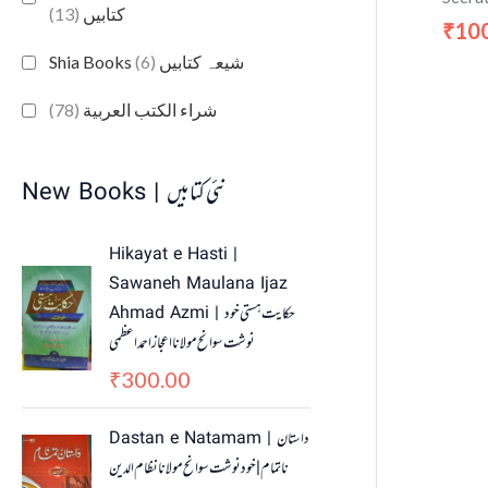
(13)
کتابیں
10
₹
(6)
Shia Books شیعہ کتابیں
(78)
شراء الكتب العربية
New Books | نئی کتابیں
Hikayat e Hasti |
Sawaneh Maulana Ijaz
Ahmad Azmi | حکایت ہستی خود
نوشت سوانح مولانا اعجاز احمد اعظمی
300.00
₹
O
C
Dastan e Natamam | داستان
r
u
ناتمام | خود نوشت سوانح مولانا نظام الدین
i
r