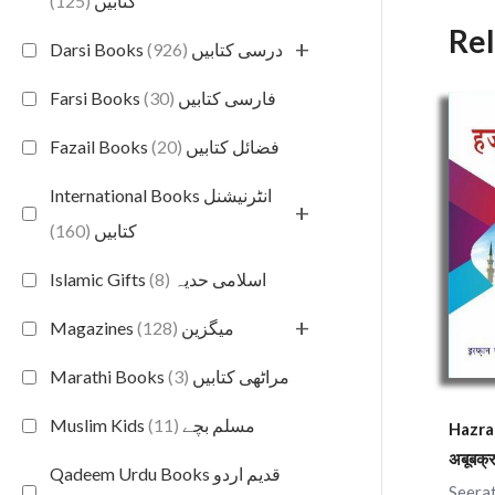
(125)
کتابیں
Re
+
(926)
Darsi Books درسی کتابیں
(30)
Farsi Books فارسی کتابیں
(20)
Fazail Books فضائل کتابیں
International Books انٹرنیشنل
+
(160)
کتابیں
(8)
Islamic Gifts اسلامی حدیہ
+
(128)
Magazines میگزین
(3)
Marathi Books مراٹھی کتابیں
(11)
Muslim Kids مسلم بچے
Hazrat
अबूबक्
Qadeem Urdu Books قدیم اردو
Seerat