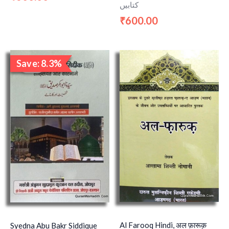
کتابیں
600.00
₹
Original
Current
Save: 8.3%
price
price
Sale!
was:
is:
₹600.00.
₹550.00.
Al Farooq Hindi, अल फ़ारूक़
Syedna Abu Bakr Siddique