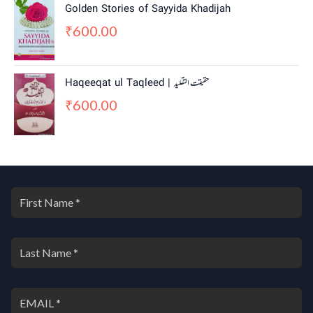
Golden Stories of Sayyida Khadijah
600.00
₹
Haqeeqat ul Taqleed | حقیقت التقلید
600.00
₹