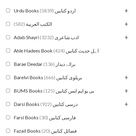
+
(5839)
Urdu Books اردو کتابیں
+
(582)
الكتب العربية
+
(3232)
Adab Shayri ادب شاعری
(424)
Ahle Hadees Book اہل حدیث کتابیں
(136)
Barae Deedar برائے دیدار
+
(666)
Barelvi Books بریلوی کتابیں
+
(125)
BUMS Books بی یو ایم ایس کتابیں
+
(922)
Darsi Books درسی کتابیں
(30)
Farsi Books فارسی کتابیں
(20)
Fazail Books فضائل کتابیں