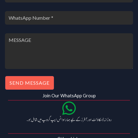
SEND MESSAGE
Join Our WhatsApp Group
روزانہ ڈسکاؤنٹ اور آفرز کے لیے ہمارا واٹس ایپ گروپ میں شامل ہو۔