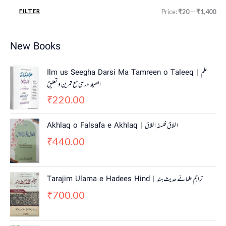
FILTER
Price:
₹20
—
₹1,400
New Books
Ilm us Seegha Darsi Ma Tamreen o Taleeq | علم
الصیغہ درسی مع تمرین و تعلیق
220.00
₹
Akhlaq o Falsafa e Akhlaq | اخلاق فلسفہ اخلاق
440.00
₹
Tarajim Ulama e Hadees Hind | تراجم علمائے حديث ہند
700.00
₹