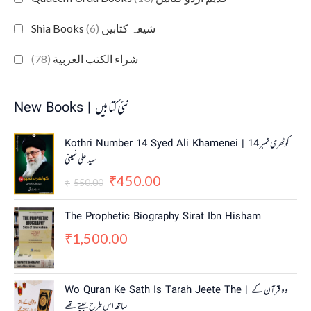
(6)
Shia Books شیعہ کتابیں
(78)
شراء الكتب العربية
New Books | نئی کتابیں
O
C
Kothri Number 14 Syed Ali Khamenei | کوٹھری نمبر 14
r
u
سید علی خمینی
i
r
450.00
g
r
₹
550.00
₹
i
e
n
n
The Prophetic Biography Sirat Ibn Hisham
a
t
1,500.00
₹
l
p
p
r
r
i
i
c
Wo Quran Ke Sath Is Tarah Jeete The | وہ قرآن کے
c
e
ساتھ اس طرح جیتے تھے
e
i