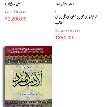
مسند امام زید اردو
سنن نسائی اردو
,
Sunni Hadees
امام زيد بن علی بن حسین بن علی بن ابی
1,200.00
₹
طالب
Kutub e Hadees
350.00
₹