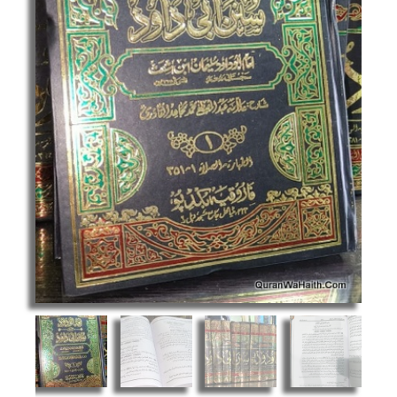
Dawood
Urdu
|
12
Vols
|
نعمۃ
الودود
فی
شرح
سنن
ابی
داود
quantity