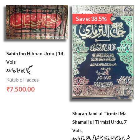
Original
Curren
price
price
Sale!
Save: 38.5%
was:
is:
₹6,500.00.
₹4,000.
Sahih Ibn Hibban Urdu | 14
Vols
صحيح ابن حبان اردو
Kutub e Hadees
7,500.00
₹
Sharah Jami ul Tirmizi Ma
Shamail ul Tirmizi Urdu, 7
Vols,
شرح جامع الترمذی مع شمائل الترمذی اردو