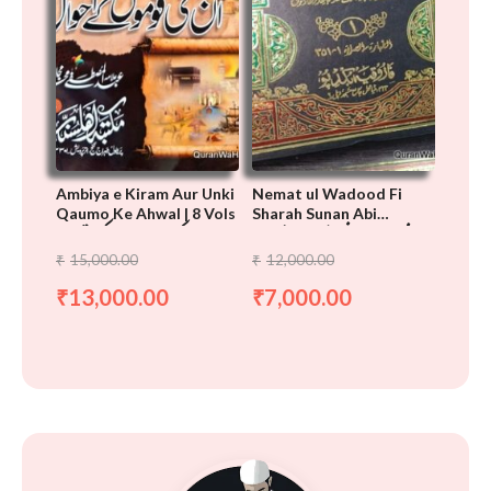
Ambiya e Kiram Aur Unki
Nemat ul Wadood Fi
Qaumo Ke Ahwal | 8 Vols
Sharah Sunan Abi
نعمۃ الودود فی شرح سنن ابی
انبیاء کرام اور ان کی قوموں
Dawood Urdu | 12 Vols
داود
کے احوال
15,000.00
12,000.00
₹
₹
13,000.00
7,000.00
₹
₹