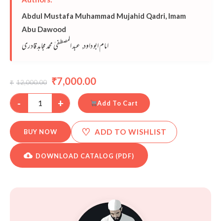
Abdul Mustafa Muhammad Mujahid Qadri
,
Imam
Abu Dawood
امام ابو داود
عبد المصطفیٰ محمد مجاہد قادری
,
7,000.00
₹
12,000.00
₹
-
+
Add To Cart
♡
ADD TO WISHLIST
BUY NOW
DOWNLOAD CATALOG (PDF)