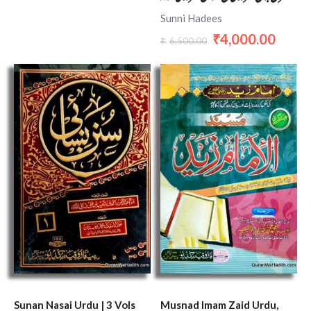
Sunni Hadees
4,000.00
₹
6,500.00
₹
Sunan Nasai Urdu | 3 Vols
Musnad Imam Zaid Urdu,