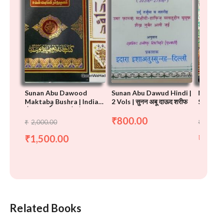
Sunan Abu Dawood
Sunan Abu Dawud Hindi |
Nemat
Maktaba Bushra | Indian
2 Vols | सुनन अबू दाऊद शरीफ
Shara
نن ابی
سنن أبي داود مکتبہ بشریٰ
Print
Dawoo
800.00
₹
داود
2,000.00
12,
₹
₹
1,500.00
7,
₹
₹
Related Books