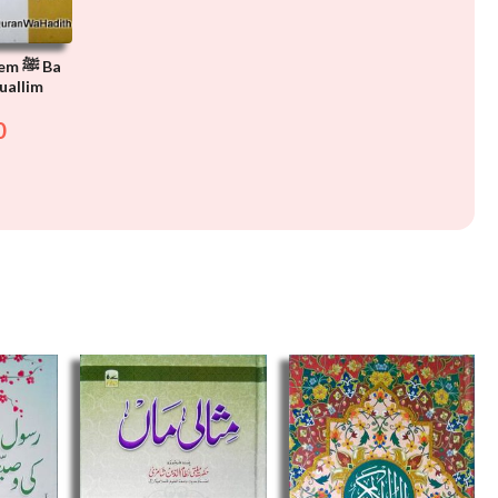
ﷺ Ba
uallim
0