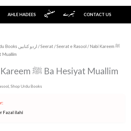
تبصرے
مصنفین
AHLE HADEES
CONTACT US
Urdu Books اردو کتابیں
/
Seerat
/
Seerat e Rasool
/ Nabi Kareem ﷺ
t Muallim
Nabi Kareem ﷺ Ba Hesiyat Muallim
asool
,
Shop Urdu Books
r:
r Fazal ilahi