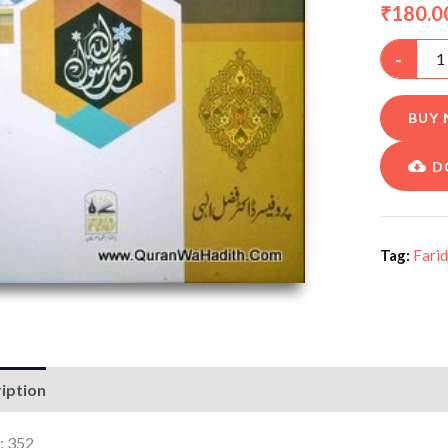
180.0
₹
-
BUY
D
Tag:
Farid
iption
: 352