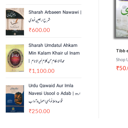
Sharah Arbaeen Nawawi |
شرح اربعین نووی
600.00
₹
Sharah Umdatul Ahkam
Tibb 
Min Kalam Khair ul Inam
Shop 
| عمدۃ الاحکام من کلام خیر الانام
50
₹
1,100.00
₹
Urdu Qawaid Aur Imla
Navesi Usool o Adab | اردو
قواعد و املا نویسی اصول و آداب
250.00
₹