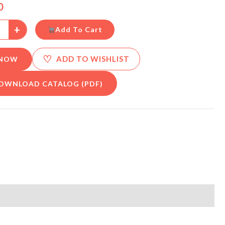
0
+
Add To Cart
♡
ADD TO WISHLIST
 NOW
OWNLOAD CATALOG (PDF)