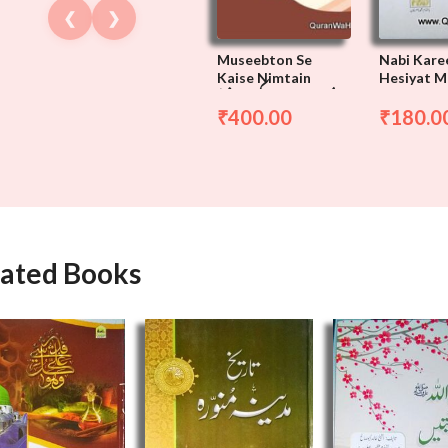
❮
❯
Museebton Se
Nabi Kareem 
Kaise Nimtain
Hesiyat M
مصیبتوں سے کیسے نمٹے
400.00
180.0
₹
₹
lated Books