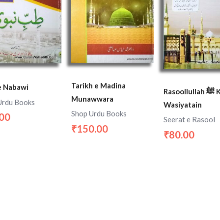
Tarikh e Madina
e Nabawi
Rasoollullah ﷺ Ki
Munawwara
Urdu Books
Wasiyatain
Shop Urdu Books
.00
Seerat e Rasool
150.00
₹
80.00
₹