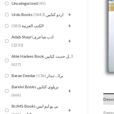
Uncategorized
(45)
+
(5843)
Urdu Books اردو کتابیں
+
(583)
الكتب العربية
Adab Shayri ادب شاعری
+
(3233)
Ahle Hadees Book اہل حدیث کتابیں
(427)
(136)
Barae Deedar برائے دیدار
Barelvi Books بریلوی کتابیں
+
(666)
Descr
BUMS Books بی یو ایم ایس
+
Pages