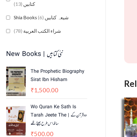
(13)
کتابیں
(6)
Shia Books شیعہ کتابیں
(78)
شراء الكتب العربية
New Books | نئی کتابیں
The Prophetic Biography
Sirat Ibn Hisham
Re
1,500.00
₹
Wo Quran Ke Sath Is
Tarah Jeete The | وہ قرآن کے
ساتھ اس طرح جیتے تھے
500.00
₹