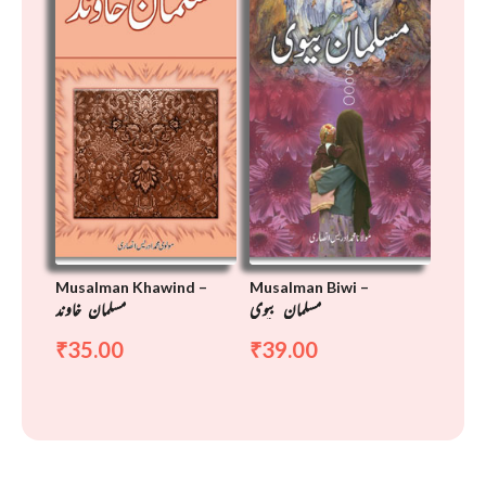
Musalman Khawind –
Musalman Biwi –
مسلمان بیوی
مسلمان خاوند
35.00
39.00
₹
₹