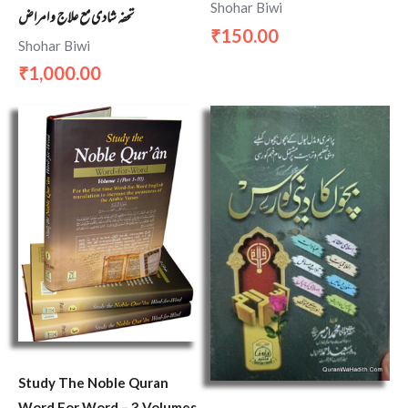
Shohar Biwi
تحفہ شادی مع علاج و امراض
150.00
₹
Shohar Biwi
1,000.00
₹
Study The Noble Quran
Word For Word – 3 Volumes