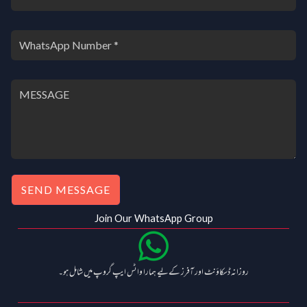
SEND MESSAGE
Join Our WhatsApp Group
روزانہ ڈسکاؤنٹ اور آفرز کے لیے ہمارا واٹس ایپ گروپ میں شامل ہو۔