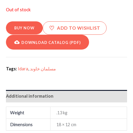
Out of stock
♡
ADD TO WISHLIST
BUY NOW
DOWNLOAD CATALOG (PDF)
Tags:
Idara
,
مسلمان خاوند
Additional information
Weight
.13 kg
Dimensions
18 × 12 cm