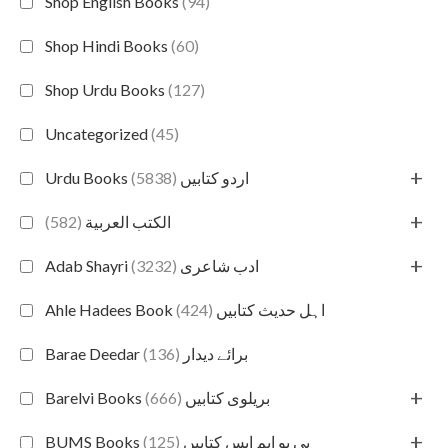
Shop English Books
(94)
Shop Hindi Books
(60)
Shop Urdu Books
(127)
Uncategorized
(45)
+
(5838)
Urdu Books اردو کتابیں
+
(582)
الكتب العربية
+
(3232)
Adab Shayri ادب شاعری
(424)
Ahle Hadees Book اہل حدیث کتابیں
(136)
Barae Deedar برائے دیدار
+
(666)
Barelvi Books بریلوی کتابیں
+
(125)
BUMS Books بی یو ایم ایس کتابیں