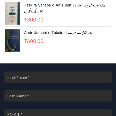
Tazkira Sahaba o Ahle Bait | تذکرہ صحابہ واہل بیت | سوال و
جواب کی روشنی میں
300.00
₹
Amir Usmani e Tabsire | عامر عثمانی کے تبصرے
600.00
₹