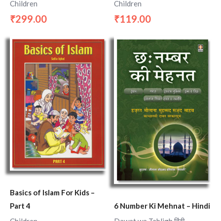
Children
Children
299.00
119.00
₹
₹
Basics of Islam For Kids –
Part 4
6 Number Ki Mehnat – Hindi
Children
Dawat wa Tabligh हिंदी