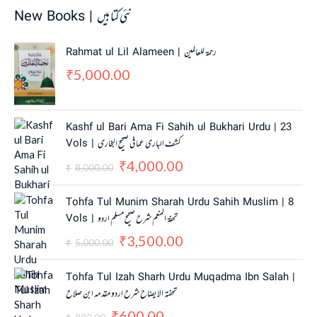
New Books | نئی کتابیں
Rahmat ul Lil Alameen | رحمۃ للعالمین
5,000.00
₹
O
C
Kashf ul Bari Ama Fi Sahih ul Bukhari Urdu | 23
r
u
Vols | کشف الباری عما فی صحیح البخاری
i
r
4,000.00
g
r
₹
8,000.00
₹
i
e
n
n
O
C
Tohfa Tul Munim Sharah Urdu Sahih Muslim | 8
a
t
r
u
Vols | تحفۃ المنعم شرح صحیح مسلم اردو
l
p
i
r
3,500.00
p
r
g
r
₹
5,000.00
₹
r
i
i
e
i
c
n
n
O
C
Tohfa Tul Izah Sharh Urdu Muqadma Ibn Salah |
c
e
a
t
r
u
تحفتہ الایضاح شرح اردو مقدمہ ابن صلاح
e
i
l
p
i
r
w
s
600.00
p
r
g
r
₹