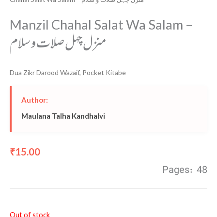
Manzil Chahal Salat Wa Salam –
منزل چہل صلات و سلام
Dua Zikr Darood Wazaif
,
Pocket Kitabe
Author:
Maulana Talha Kandhalvi
15.00
₹
Pages: 48
Out of stock