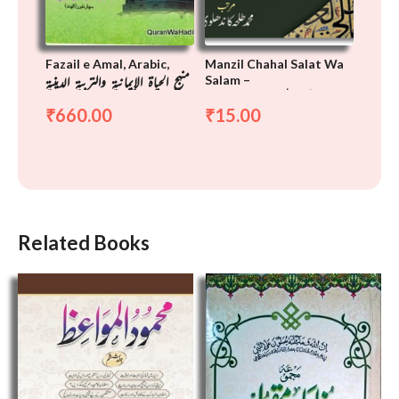
Fazail e Amal, Arabic,
Manzil Chahal Salat Wa
منهج الحياة الإيمانية والتربية الدينية
Salam –
منزل چہل صلات و سلام
في ضوء الكتاب والسنة
660.00
15.00
₹
₹
Related Books