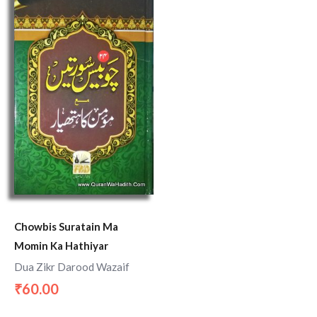
Chowbis Suratain Ma
Momin Ka Hathiyar
Dua Zikr Darood Wazaif
60.00
₹