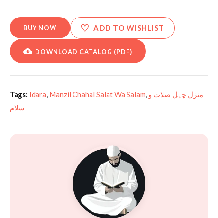
♡
ADD TO WISHLIST
BUY NOW
DOWNLOAD CATALOG (PDF)
Tags:
Idara
,
Manzil Chahal Salat Wa Salam
,
منزل چہل صلات و
سلام