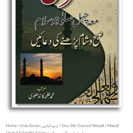
Home
/
Urdu Books اردو کتابیں
/
Dua Zikr Darood Wazaif
/ Manzil
Chahal Salat Wa Salam – منزل چہل صلات و سلام