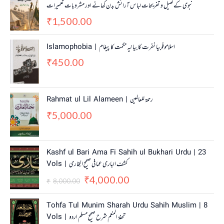
نبوی کے کھیل و تفریحات لباس آرائش بدن کھانے اور مشروبات تعمیرات
1,500.00
₹
Islamophobia | اسلاموفوبیا نفرت کا بیانیہ حکمت کا پیغام
450.00
₹
Rahmat ul Lil Alameen | رحمۃ للعالمین
5,000.00
₹
O
C
Kashf ul Bari Ama Fi Sahih ul Bukhari Urdu | 23
r
u
Vols | کشف الباری عما فی صحیح البخاری
i
r
4,000.00
g
r
₹
8,000.00
₹
i
e
n
n
O
C
Tohfa Tul Munim Sharah Urdu Sahih Muslim | 8
a
t
r
u
Vols | تحفۃ المنعم شرح صحیح مسلم اردو
l
p
i
r