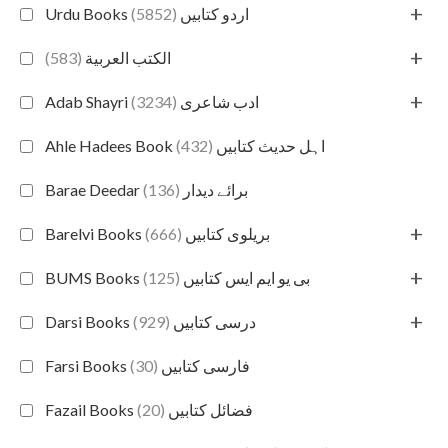
+
(5852)
Urdu Books اردو کتابیں
+
(583)
الكتب العربية
+
(3234)
Adab Shayri ادب شاعری
(432)
Ahle Hadees Book اہل حدیث کتابیں
(136)
Barae Deedar برائے دیدار
+
(666)
Barelvi Books بریلوی کتابیں
+
(125)
BUMS Books بی یو ایم ایس کتابیں
+
(929)
Darsi Books درسی کتابیں
(30)
Farsi Books فارسی کتابیں
(20)
Fazail Books فضائل کتابیں