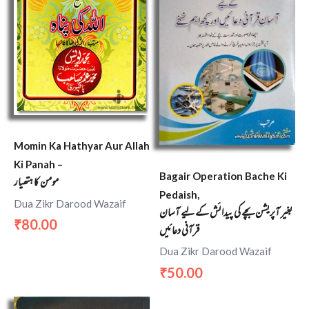
Momin Ka Hathyar Aur Allah
Ki Panah –
Bagair Operation Bache Ki
مومن کا ہتھیار
Pedaish,
Dua Zikr Darood Wazaif
بغیر آپریشن بچے کی پیدائش کے لیے آسان
80.00
₹
قرآنی دعائیں
Dua Zikr Darood Wazaif
50.00
₹