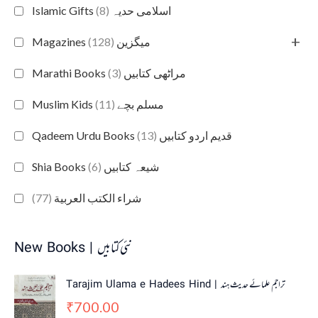
(8)
Islamic Gifts اسلامی حدیہ
+
(128)
Magazines میگزین
(3)
Marathi Books مراٹھی کتابیں
(11)
Muslim Kids مسلم بچے
(13)
Qadeem Urdu Books قدیم اردو کتابیں
(6)
Shia Books شیعہ کتابیں
(77)
شراء الكتب العربية
New Books | نئی کتابیں
Tarajim Ulama e Hadees Hind | تراجم علمائے حديث ہند
700.00
₹