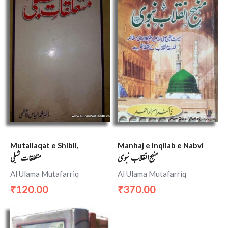
Mutallaqat e Shibli,
Manhaj e Inqilab e Nabvi
منہج انقلاب نبوی
متعلقات شبلی
Al Ulama Mutafarriq
Al Ulama Mutafarriq
120.00
370.00
₹
₹