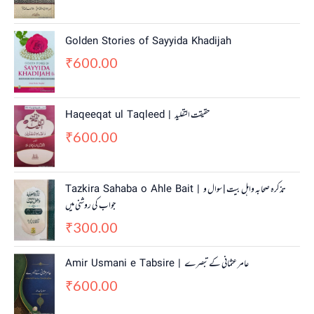
Golden Stories of Sayyida Khadijah
600.00
₹
Haqeeqat ul Taqleed | حقیقت التقلید
600.00
₹
Tazkira Sahaba o Ahle Bait | تذکرہ صحابہ واہل بیت | سوال و
جواب کی روشنی میں
300.00
₹
Amir Usmani e Tabsire | عامر عثمانی کے تبصرے
600.00
₹