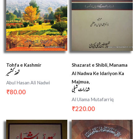
Tohfa e Kashmir
Shazarat e Shibli, Manama
تحفہ کشمیر
Al Nadwa Ke Idariyon Ka
Majmua,
Abul Hasan Ali Nadwi
شذرات شبلی
80.00
₹
Al Ulama Mutafarriq
220.00
₹