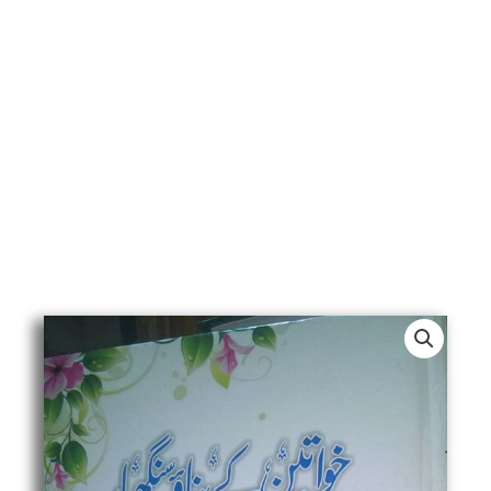
Khwateen
Ke
Banao
Shinghar
Aur
Libas
Ke