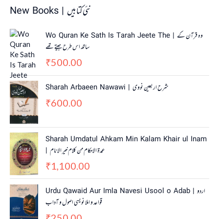
New Books | نئی کتابیں
Wo Quran Ke Sath Is Tarah Jeete The | وہ قرآن کے
ساتھ اس طرح جیتے تھے
500.00
₹
Sharah Arbaeen Nawawi | شرح اربعین نووی
600.00
₹
Sharah Umdatul Ahkam Min Kalam Khair ul Inam
| عمدۃ الاحکام من کلام خیر الانام
1,100.00
₹
Urdu Qawaid Aur Imla Navesi Usool o Adab | اردو
قواعد و املا نویسی اصول و آداب
250.00
₹