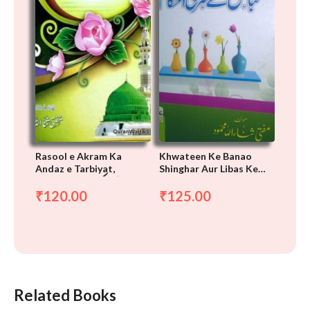
Rasool e Akram Ka
Khwateen Ke Banao
Andaz e Tarbiyat,
Shinghar Aur Libas Ke
رسول اکرم کا انداز تربیت
Sharai Ahkam
120.00
125.00
₹
₹
Related Books