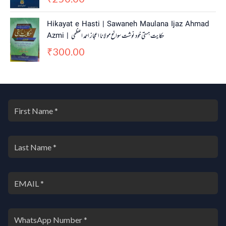
Hikayat e Hasti | Sawaneh Maulana Ijaz Ahmad
Azmi | حکایت ہستی خود نوشت سوانح مولانا اعجاز احمد اعظمی
300.00
₹