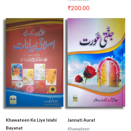
200.00
₹
Khawateen Ke Liye Islahi
Jannati Aurat
Bayanat
Khawateen