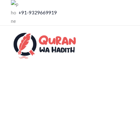
Skip
+91-9329669919
to
content