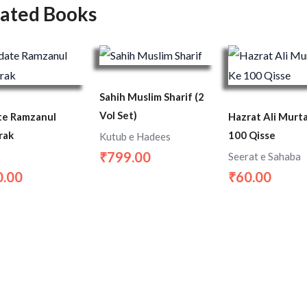
lated Books
Sahih Muslim Sharif (2
Vol Set)
te Ramzanul
Hazrat Ali Murt
rak
100 Qisse
Kutub e Hadees
799.00
Seerat e Sahaba
₹
0.00
60.00
₹