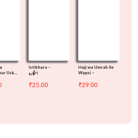
a
Istikhara –
Hajj wa Umrah Se
استخارہ
Aur Uske
Wapsi –
حج و عمرہ سے واپسی
امامت و خط
0
25.00
29.00
₹
₹