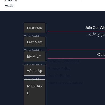
Join Our W
روپ میں شامل ہو۔
This field is
required.
This field is
Othe
required.
Terms & Conditions
This field is
Privacy Policy
required.
Cookie Policy
This field is
Cancellation & Refund
required.