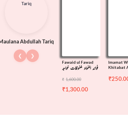
Maulana Abdullah Tariq
❮
❯
Fawaid ul Fawad
Imamat W
فوائد الفواد ملفوظات خواجہ
Khitabat 
بات اور ان
Taqaze,
نظام الدین اولیاء
250.0
₹
1,600.00
کے تقاضے
₹
1,300.00
₹