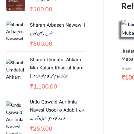
Re
500.00
₹
Sharah Arbaeen Nawawi |
شرح اربعین نووی
600.00
₹
Ibada
Sharah Umdatul Ahkam
Muba
Min Kalam Khair ul Inam
Roza
| عمدۃ الاحکام من کلام خیر الانام
10
₹
1,100.00
₹
Urdu Qawaid Aur Imla
Navesi Usool o Adab | اردو
قواعد و املا نویسی اصول و آداب
250.00
₹