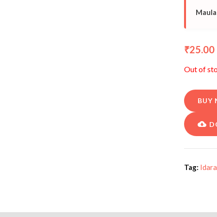
Maula
25.00
₹
Out of st
BUY
D
Tag:
Idara