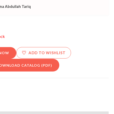
na Abdullah Tariq
ock
♡
ADD TO WISHLIST
 NOW
OWNLOAD CATALOG (PDF)