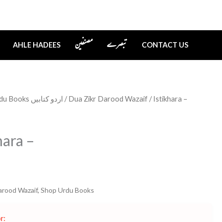
تبصرے
مصنفین
AHLE HADEES
CONTACT US
Urdu Books اردو کتابیں
/
Dua Zikr Darood Wazaif
/ Istikhara –
hara –
arood Wazaif
,
Shop Urdu Books
r: