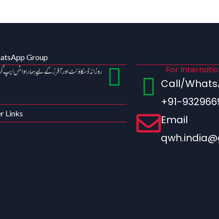
hatsApp Group
For Internati
روزانہ ڈسکاؤنٹ اور آفرز کے لیے ہمارا واٹس ایپ گ
Call/What
+91-932966
r Links
Email
qwh.india@