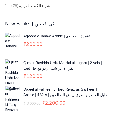
(78)
شراء الكتب العربية
New Books | نئی کتابیں
Aqeeda e Tahawi Arabic | عقیدة الطحاوی
200.00
₹
Qiratul Rashida Urdu Ma Hal ul Lugaht | 2 Vols |
القراءة الراشدہ اردو مع حل لغت
120.00
₹
O
C
Daleel ul Faliheen Li Tarq Riyaz us Saliheen |
r
u
Arabic | 4 Vols | دلیل الفالحین لطرق ریاض الصالحین
i
r
2,200.00
₹
g
r
3,000.00
₹
i
e