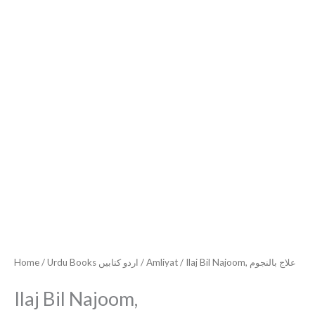
Ilaj
Bil
Najoom,
علاج
Home
/
Urdu Books اردو کتابیں
/
Amliyat
/ Ilaj Bil Najoom, علاج بالنجوم
بالنجوم
quantity
Ilaj Bil Najoom,