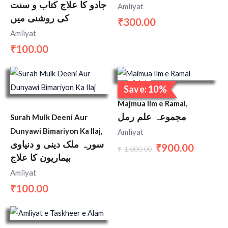
جادو کا علاج کتاب و سنت
Amliyat
کی روشنی میں
300.00
₹
Amliyat
100.00
₹
Original
Current
price
price
Sale!
Save: 10%
was:
is:
₹1,000.00.
₹900.00.
Majmua Ilm e Ramal,
مجموعہ علم رمل
Surah Mulk Deeni Aur
Dunyawi Bimariyon Ka Ilaj,
Amliyat
سورہ ملک دینی و دنیاوی
900.00
₹
1,000.00
₹
بیماریون کا علاج
Amliyat
100.00
₹