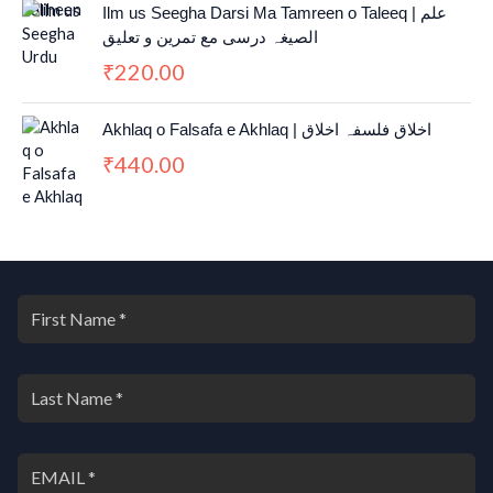
n
n
Ilm us Seegha Darsi Ma Tamreen o Taleeq | علم
a
t
الصیغہ درسی مع تمرین و تعلیق
l
p
220.00
₹
p
r
r
i
i
c
Akhlaq o Falsafa e Akhlaq | اخلاق فلسفہ اخلاق
c
e
440.00
₹
e
i
w
s
a
:
s
₹
:
2
₹
,
3
2
,
0
0
0
0
.
0
0
.
0
0
.
0
.