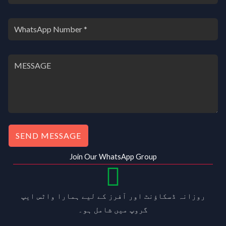
SEND MESSAGE
Join Our WhatsApp Group
روزانہ ڈسکاؤنٹ اور آفرز کے لیے ہمارا واٹس ایپ
گروپ میں شامل ہو۔