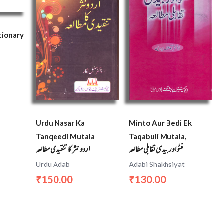
tionary
Urdu Nasar Ka
Minto Aur Bedi Ek
Tanqeedi Mutala
Taqabuli Mutala,
منٹو اور بیدی تقابلی مطالعہ
اردو نثر کا تنقیدی مطالعہ
Urdu Adab
Adabi Shakhsiyat
150.00
130.00
₹
₹