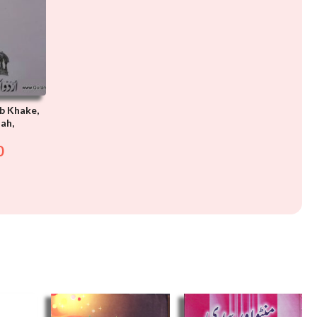
b Khake,
ah,
0