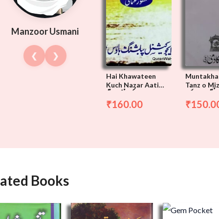
Manzoor Usmani
❮
❯
Hai Khawateen
Muntakha
Kuch Nazar Aati
Tanz o Miz
منتخب خاکے
ہیں خواتین کچھ نظر آتی
Hai Kuch, Tanz o
Mazah,
160.00
150.0
₹
₹
ہیں کچھ
lated Books