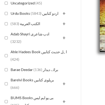
Uncategorized
(45)
+
(5843)
Urdu Books اردو کتابیں
+
(583)
الكتب العربية
Adab Shayri ادب شاعری
+
(3232)
Ahle Hadees Book اہل حدیث کتابیں
(424)
(136)
Barae Deedar برائے دیدار
Barelvi Books بریلوی کتابیں
+
(666)
BUMS Books بی یو ایم ایس
+