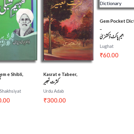
Gem Pocket Dic
–
جیم پاکٹ ڈکشنریَ
Lughat
60.00
₹
m e Shibli,
Kasrat e Tabeer,
کثرت تعبیر
ت
 Shakhsiyat
Urdu Adab
0.00
300.00
₹