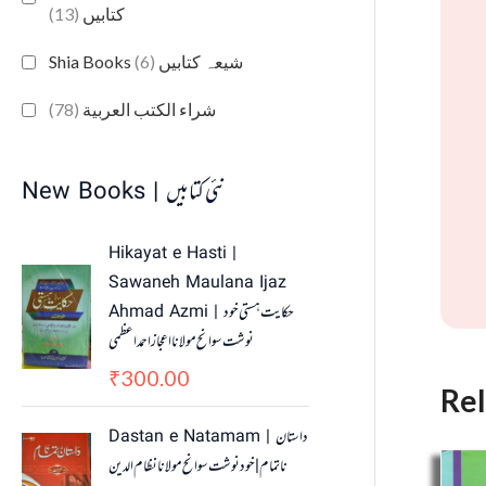
(13)
کتابیں
(6)
Shia Books شیعہ کتابیں
(78)
شراء الكتب العربية
New Books | نئی کتابیں
Hikayat e Hasti |
Sawaneh Maulana Ijaz
Ahmad Azmi | حکایت ہستی خود
نوشت سوانح مولانا اعجاز احمد اعظمی
300.00
₹
Re
O
C
Dastan e Natamam | داستان
r
u
ناتمام | خود نوشت سوانح مولانا نظام الدین
i
r