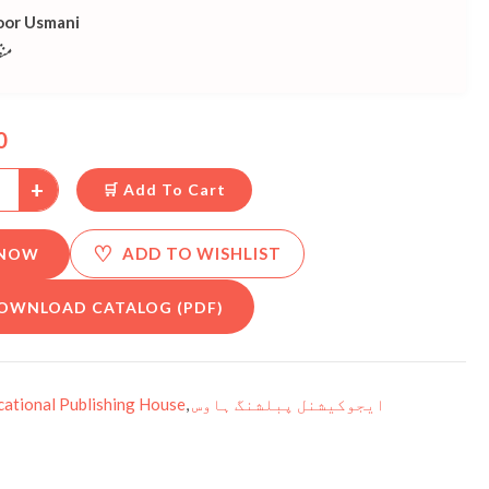
or Usmani
منظ
0
+
🛒 Add To Cart
♡
ADD TO WISHLIST
 NOW
OWNLOAD CATALOG (PDF)
cational Publishing House
,
ایجوکیشنل پبلشنگ ہاوس