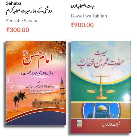
Sahaba
حیات الصحابہ اردو
روشنی کے مینار سیرت صحابہ کرام
Dawat wa Tabligh
Seerat e Sahaba
900.00
₹
300.00
₹