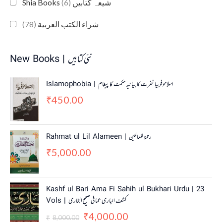
(6)
Shia Books شیعہ کتابیں
(78)
شراء الكتب العربية
New Books | نئی کتابیں
Islamophobia | اسلاموفوبیا نفرت کا بیانیہ حکمت کا پیغام
450.00
₹
Rahmat ul Lil Alameen | رحمۃ للعالمین
5,000.00
₹
O
C
Kashf ul Bari Ama Fi Sahih ul Bukhari Urdu | 23
r
u
Vols | کشف الباری عما فی صحیح البخاری
i
r
4,000.00
g
r
₹
8,000.00
₹