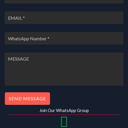
.
0
0
.
0
.
SEND MESSAGE
Join Our WhatsApp Group