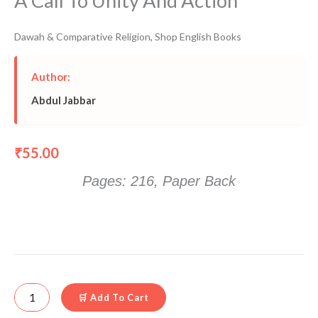
A Call To Unity And Action
Dawah & Comparative Religion
,
Shop English Books
Author:
Abdul Jabbar
55.00
₹
Pages: 216, Paper Back
🛒 Add To Cart