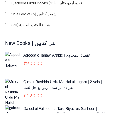
(13)
Qadeem Urdu Books قدیم اردو کتابیں
(6)
Shia Books شیعہ کتابیں
(78)
شراء الكتب العربية
New Books | نئی کتابیں
Aqeeda e Tahawi Arabic | عقیدة الطحاوی
200.00
₹
Qiratul Rashida Urdu Ma Hal ul Lugaht | 2 Vols |
القراءة الراشدہ اردو مع حل لغت
120.00
₹
O
C
Daleel ul Faliheen Li Tarq Riyaz us Saliheen |
r
u