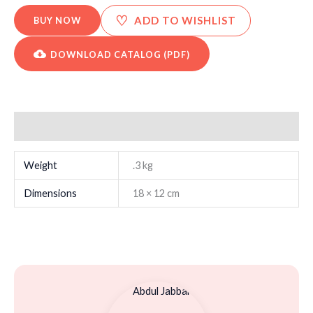
♡
ADD TO WISHLIST
BUY NOW
DOWNLOAD CATALOG (PDF)
Additional information
Weight
.3 kg
Dimensions
18 × 12 cm