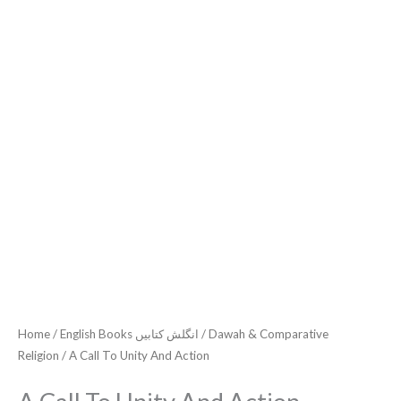
A
Call
To
Unity
Home
/
English Books انگلش کتابیں
/
Dawah & Comparative
And
Religion
/ A Call To Unity And Action
Action
quantity