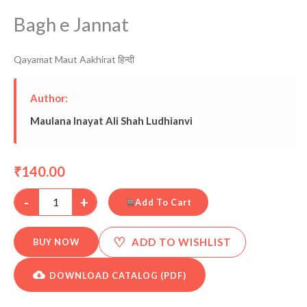
Bagh e Jannat
Qayamat Maut Aakhirat हिन्दी
Author:
Maulana Inayat Ali Shah Ludhianvi
140.00
₹
-
+
Add To Cart
♡
ADD TO WISHLIST
BUY NOW
DOWNLOAD CATALOG (PDF)