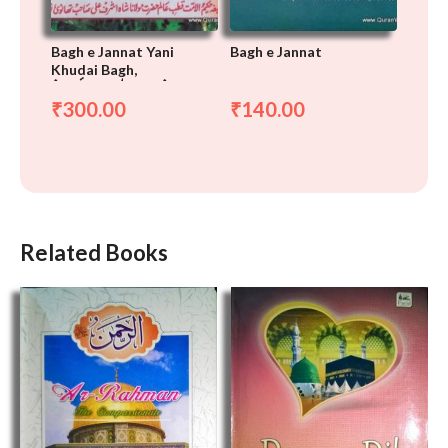
Bagh e Jannat Yani
Bagh e Jannat
Khudai Bagh,
باغ جنت یعنی خدائی باغ
300.00
140.00
₹
₹
Related Books