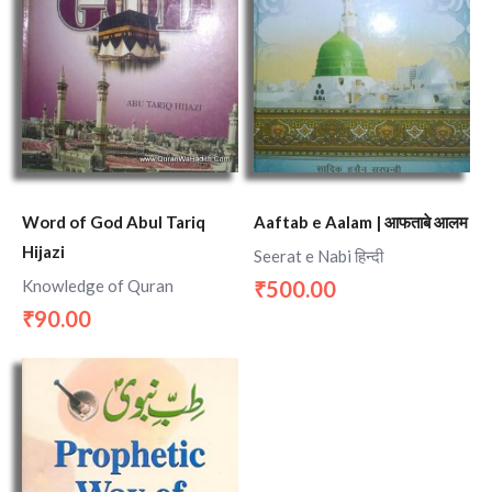
Word of God Abul Tariq
Aaftab e Aalam | आफताबे आलम
Hijazi
Seerat e Nabi हिन्दी
Knowledge of Quran
500.00
₹
90.00
₹