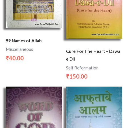
99 Names of Allah
Miscellaneous
Cure For The Heart – Dawa
40.00
₹
e Dil
Self Reformation
150.00
₹