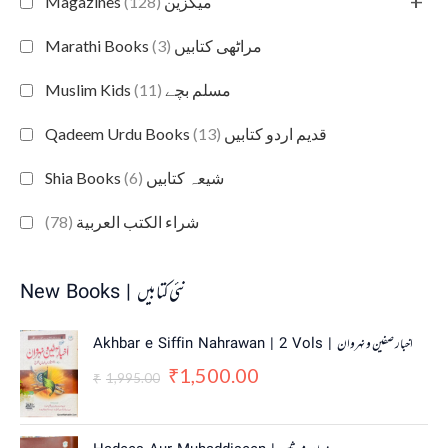
+
(128)
Magazines میگزین
(3)
Marathi Books مراٹھی کتابیں
(11)
Muslim Kids مسلم بچے
(13)
Qadeem Urdu Books قدیم اردو کتابیں
(6)
Shia Books شیعہ کتابیں
(78)
شراء الكتب العربية
New Books | نئی کتابیں
O
C
Akhbar e Siffin Nahrawan | 2 Vols | اخبار صفین و نہروان
r
u
1,500.00
₹
i
r
1,995.00
₹
g
r
i
e
n
n
O
C