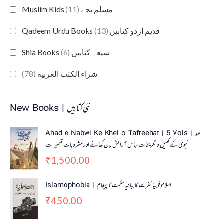
(11)
Muslim Kids مسلم بچے
(13)
Qadeem Urdu Books قدیم اردو کتابیں
(6)
Shia Books شیعہ کتابیں
(78)
شراء الكتب العربية
New Books | نئی کتابیں
Ahad e Nabwi Ke Khel o Tafreehat | 5 Vols | عہد
نبوی کے کھیل و تفریحات لباس آرائش بدن کھانے اور مشروبات تعمیرات
1,500.00
₹
Islamophobia | اسلاموفوبیا نفرت کا بیانیہ حکمت کا پیغام
450.00
₹