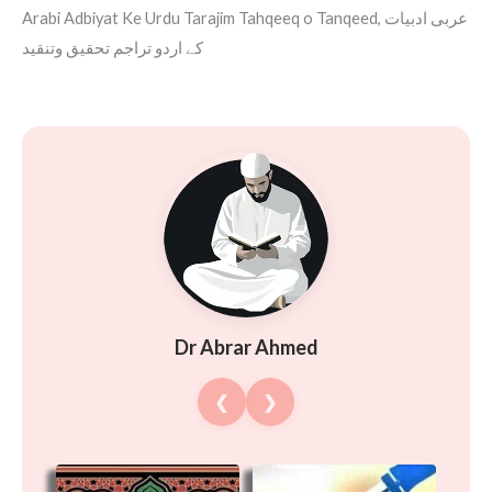
Arabi Adbiyat Ke Urdu Tarajim Tahqeeq o Tanqeed, عربی ادبیات
کے اردو تراجم تحقیق وتنقید
Dr Abrar Ahmed
❮
❯
Original
Current