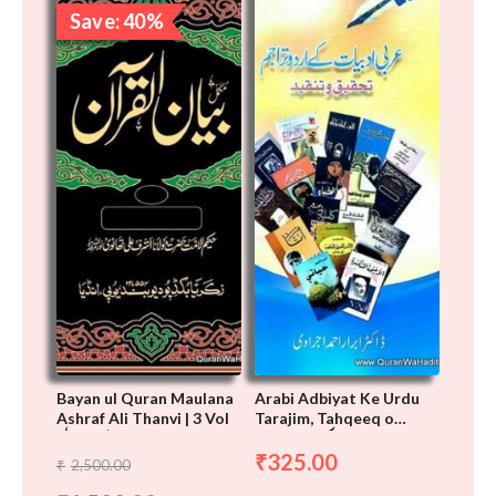
price
price
Save: 40%
was:
is:
₹2,500.00.
₹1,500.00.
Bayan ul Quran Maulana
Arabi Adbiyat Ke Urdu
Ashraf Ali Thanvi | 3 Vol
Tarajim, Tahqeeq o
عربی ادبیات کے اردو تراجم
بیان القرآن مولانا اشرف علی
Tanqeed,
325.00
₹
تھانوی
2,500.00
₹
,
تحقیق وتنقید