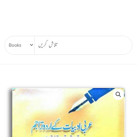
Arabi
Adbiyat
Ke
Urdu
Tarajim,
Tahqeeq
o