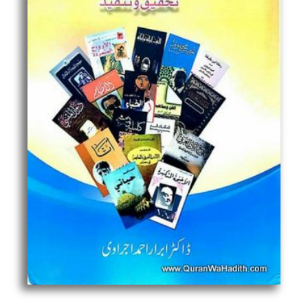
Tanqeed,
عربی
ادبیات
کے
اردو
تراجم,
تحقیق
وتنقید
quantity