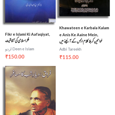
Khawateen e Karbala Kalam
Fikr e Islami Ki Aafaqiyat,
e Anis Ke Aaine Mein,
فكر اسلامى كى آفاقیت
خواتین کربلا کلام انیس کے آئینے میں
اردو Deen e Islam
Adbi Tareekh
150.00
115.00
₹
₹