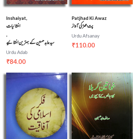
Inshaiyat,
Patjhad Ki Awaz
پت جھڑ کی آواز
انشائیات
,
Urdu Afsanay
سید عابد حسین کے بہترین انشائیے
110.00
₹
Urdu Adab
84.00
₹