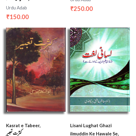
Urdu Adab
250.00
₹
150.00
₹
Kasrat e Tabeer,
Lisani Lughat Ghazi
کثرت تعبیر
ilmuddin Ke Hawale Se,