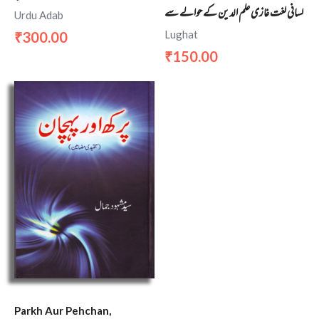
لسانی لغت غازی علم الدین کے حوالے سے
Urdu Adab
Lughat
300.00
₹
150.00
₹
Parkh Aur Pehchan,