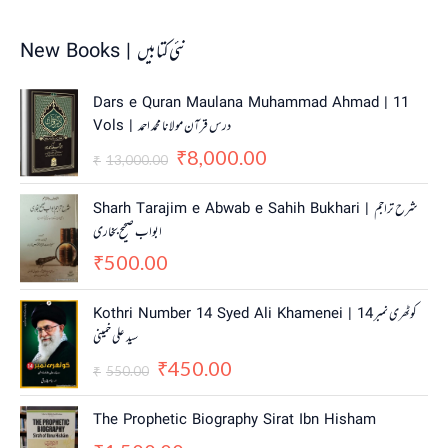
New Books | نئی کتابیں
O
C
Dars e Quran Maulana Muhammad Ahmad | 11
r
u
Vols | درس قرآن مولانا محمد احمد
i
r
8,000.00
g
r
₹
13,000.00
₹
i
e
n
n
Sharh Tarajim e Abwab e Sahih Bukhari | شرح تراجم
a
t
ابواب صحیح بخاری
l
p
500.00
p
r
₹
r
i
i
c
O
C
Kothri Number 14 Syed Ali Khamenei | کوٹھری نمبر 14
c
e
r
u
سید علی خمینی
e
i
i
r
w
s
450.00
g
r
₹
550.00
₹
a
:
i
e
s
₹
n
n
The Prophetic Biography Sirat Ibn Hisham
:
8
a
t