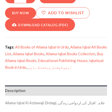
♡
ADD TO WISHLIST
BUY NOW
DOWNLOAD CATALOG (PDF)
Tags:
All Books of Allama Iqbal in Urdu
,
Allama Iqbal All Books
List
,
Allama Iqbal Books
,
Allama Iqbal Books Collection
,
Buy
Allama Iqbal Books
,
Educational Publishing House
,
Iqbaliyat
Book in Urdu
,
ایجوکیشنل پبلشنگ ہاوس
Description
Allama Iqbal Ki Azdawaji Zindagi, علامہ اقبال کی ازدواجی زندگی