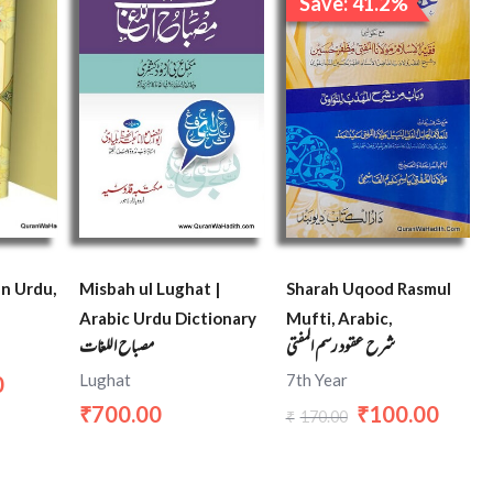
Save: 41.2%
is:
was:
is:
₹30.00.
₹170.00.
₹100.0
an Urdu,
Sharah Uqood Rasmul
Misbah ul Lughat |
Mufti, Arabic,
Arabic Urdu Dictionary
شرح عقود رسم المفتي
مصباح اللغات
7th Year
Lughat
0
100.00
700.00
₹
₹
170.00
₹