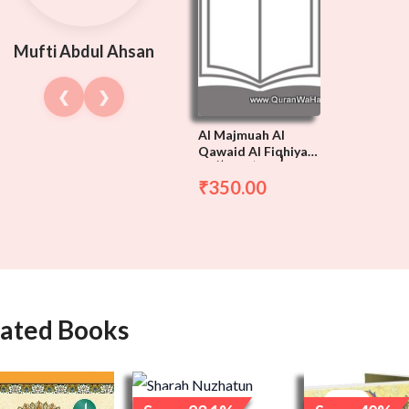
Mufti Abdul Ahsan
❮
❯
Al Majmuah Al
Qawaid Al Fiqhiyah
المجمعة القواعد الفقهية
–
350.00
₹
lated Books
Original
Current
Original
price
price
price
Sale!
Sale!