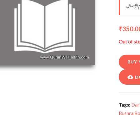
م الإحسان
350.0
₹
Out of st
BUY
D
Tags:
Dar
Bushra B