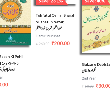
Save: 23.1%
Save: 40%
was:
is:
was:
₹260.00.
₹200.00.
₹50.00.
Tohfatul Qamar Sharah
Nuzhatun Nazar,
تحفة القمر شرح نزہة النظر
Darsi Shuruhat
200.00
₹
260.00
₹
Zaban Ki Pehli
| 1-2-3-4-5
Gulzar e Dabist
اردو زبان کی پ
گلزار دبستان
ar
2nd Year
0.00
30.0
₹
50.00
₹