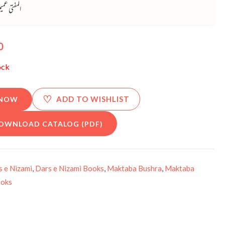
المفتي عمي
0
ock
♡
ADD TO WISHLIST
 NOW
OWNLOAD CATALOG (PDF)
s e Nizami
,
Dars e Nizami Books
,
Maktaba Bushra
,
Maktaba
ooks