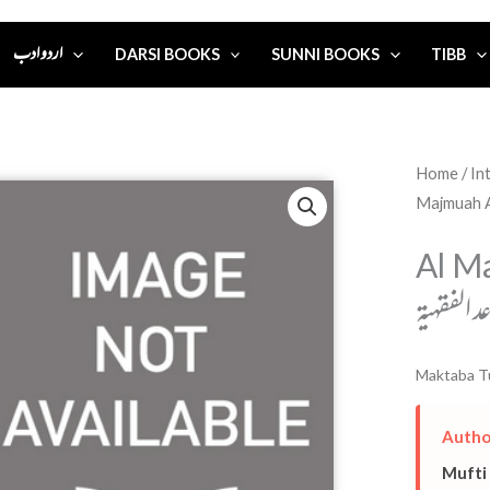
اردو ادب
DARSI BOOKS
SUNNI BOOKS
TIBB
Home
/
Al M
عد الفقهية
Maktaba T
Autho
Mufti