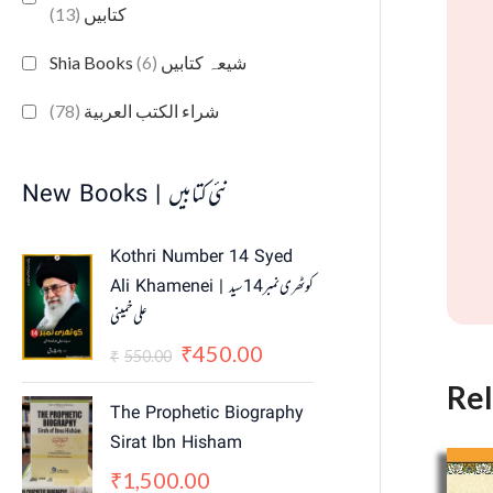
(13)
کتابیں
(6)
Shia Books شیعہ کتابیں
(78)
شراء الكتب العربية
New Books | نئی کتابیں
O
C
Kothri Number 14 Syed
r
u
Ali Khamenei | کوٹھری نمبر 14 سید
i
r
علی خمینی
g
r
i
e
450.00
₹
550.00
₹
n
n
Re
a
t
The Prophetic Biography
l
p
Sirat Ibn Hisham
p
r
1,500.00
₹
r
i