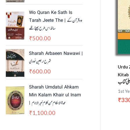
i
c
c
e
Wo Quran Ke Sath Is
e
i
Tarah Jeete The | وہ قرآن کے
w
s
ساتھ اس طرح جیتے تھے
a
:
500.00
₹
s
₹
:
4
₹
5
Sharah Arbaeen Nawawi |
5
0
شرح اربعین نووی
5
.
Urdu 
600.00
₹
0
0
Kitab 
.
0
ہلی کتاب
Sharah Umdatul Ahkam
0
.
1st Ye
Min Kalam Khair ul Inam
0
33
₹
.
| عمدۃ الاحکام من کلام خیر الانام
1,100.00
₹