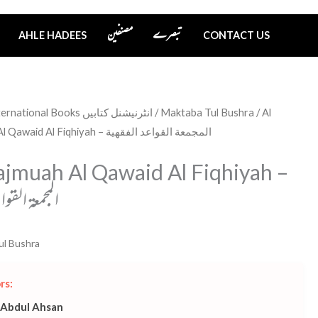
تبصرے
مصنفین
AHLE HADEES
CONTACT US
International Books انٹرنیشنل کتابیں
/
Maktaba Tul Bushra
/ Al
Majmuah Al Qawaid Al Fiqhiyah – المجمعة القواعد الفقهية
ajmuah Al Qawaid Al Fiqhiyah –
المجمعة القوا
ul Bushra
rs:
 Abdul Ahsan