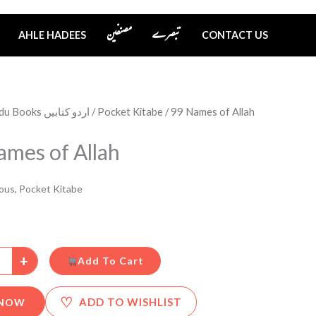
تبصرے
مصنفین
AHLE HADEES
CONTACT US
Urdu Books اردو کتابیں
/
Pocket Kitabe
/ 99 Names of Allah
ames of Allah
eous
,
Pocket Kitabe
+
Add To Cart
♡
ADD TO WISHLIST
 NOW