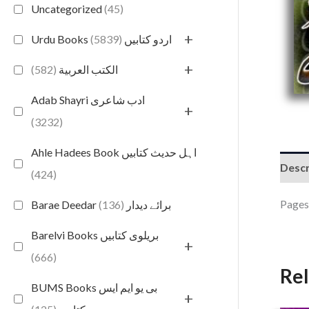
Uncategorized
(45)
+
(5839)
Urdu Books اردو کتابیں
+
(582)
الكتب العربية
Adab Shayri ادب شاعری
+
(3232)
Ahle Hadees Book اہل حدیث کتابیں
Descr
(424)
Pages
(136)
Barae Deedar برائے دیدار
Barelvi Books بریلوی کتابیں
+
(666)
Re
BUMS Books بی یو ایم ایس
+