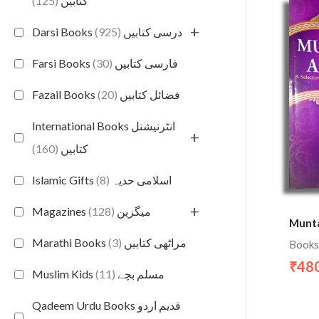
(125)
کتابیں
+
(925)
Darsi Books درسی کتابیں
(30)
Farsi Books فارسی کتابیں
(20)
Fazail Books فضائل کتابیں
International Books انٹرنیشنل
+
(160)
کتابیں
(8)
Islamic Gifts اسلامی حدیہ
+
(128)
Magazines میگزین
Munta
(3)
Marathi Books مراٹھی کتابیں
Books
48
₹
(11)
Muslim Kids مسلم بچے
Qadeem Urdu Books قدیم اردو