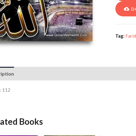
D
Tag:
Farid
iption
: 112
lated Books