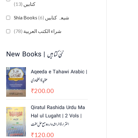
(13)
کتابیں
(6)
Shia Books شیعہ کتابیں
(78)
شراء الكتب العربية
New Books | نئی کتابیں
Aqeeda e Tahawi Arabic |
عقیدة الطحاوی
200.00
₹
Qiratul Rashida Urdu Ma
Hal ul Lugaht | 2 Vols |
القراءة الراشدہ اردو مع حل لغت
120.00
₹