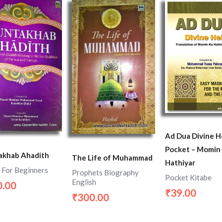
Ad Dua Divine H
Pocket – Momin
khab Ahadith
The Life of Muhammad
Hathiyar
 For Beginners
Prophets Biography
Pocket Kitabe
English
0.00
39.00
₹
300.00
₹