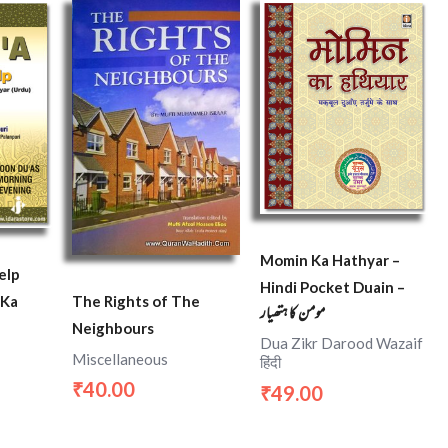
Momin Ka Hathyar –
elp
Hindi Pocket Duain –
 Ka
The Rights of The
مومن کا ہتھیار
Neighbours
Dua Zikr Darood Wazaif
Miscellaneous
हिंदी
40.00
₹
49.00
₹