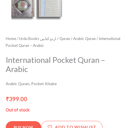
Home
/
Urdu Books اردو کتابیں
/
Quran
/
Arabic Quran
/ International
Pocket Quran – Arabic
International Pocket Quran –
Arabic
Arabic Quran
,
Pocket Kitabe
399.00
₹
Out of stock
♡
ADD TO WISHLIST
BUY NOW