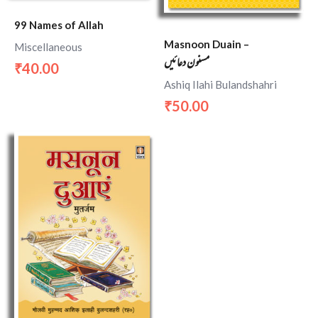
99 Names of Allah
Masnoon Duain –
Miscellaneous
مسنون دعائیں
40.00
₹
Ashiq Ilahi Bulandshahri
50.00
₹