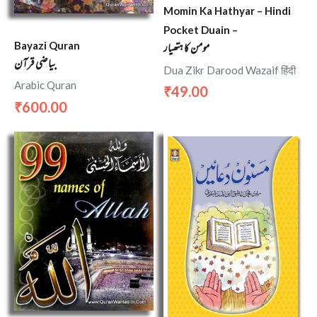
Momin Ka Hathyar – Hindi
Pocket Duain –
مومن کا ہتھیار
Bayazi Quran
بیاضی قرآن
Dua Zikr Darood Wazaif हिंदी
Arabic Quran
49.00
₹
600.00
₹