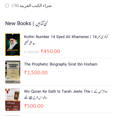
(78)
شراء الكتب العربية
New Books | نئی کتابیں
O
C
Kothri Number 14 Syed Ali Khamenei | کوٹھری نمبر 14
r
u
سید علی خمینی
i
r
450.00
g
r
₹
550.00
₹
i
e
n
n
The Prophetic Biography Sirat Ibn Hisham
a
t
1,500.00
₹
l
p
p
r
r
i
i
c
Wo Quran Ke Sath Is Tarah Jeete The | وہ قرآن کے
c
e
ساتھ اس طرح جیتے تھے
e
i
w
s
500.00
₹
a
:
s
₹