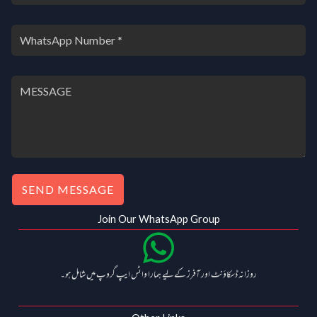
SEND MESSAGE
Join Our WhatsApp Group
روزانہ ڈسکاؤنٹ اور آفرز کے لیے ہمارا واٹس ایپ گروپ میں شامل ہو۔